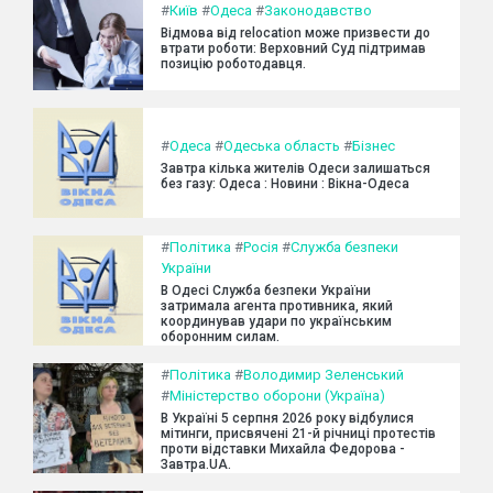
#
Київ
#
Одеса
#
Законодавство
Відмова від relocation може призвести до
втрати роботи: Верховний Суд підтримав
позицію роботодавця.
#
Одеса
#
Одеська область
#
Бізнес
Завтра кілька жителів Одеси залишаться
без газу: Одеса : Новини : Вікна-Одеса
#
Політика
#
Росія
#
Служба безпеки
України
В Одесі Служба безпеки України
затримала агента противника, який
координував удари по українським
оборонним силам.
#
Політика
#
Володимир Зеленський
#
Міністерство оборони (Україна)
В Україні 5 серпня 2026 року відбулися
мітинги, присвячені 21-й річниці протестів
проти відставки Михайла Федорова -
Завтра.UA.