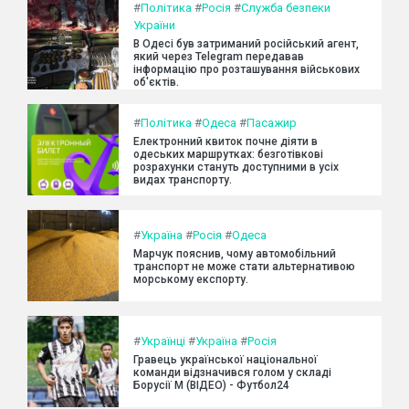
#
Політика
#
Росія
#
Служба безпеки
України
В Одесі був затриманий російський агент,
який через Telegram передавав
інформацію про розташування військових
об'єктів.
#
Політика
#
Одеса
#
Пасажир
Електронний квиток почне діяти в
одеських маршрутках: безготівкові
розрахунки стануть доступними в усіх
видах транспорту.
#
Україна
#
Росія
#
Одеса
Марчук пояснив, чому автомобільний
транспорт не може стати альтернативою
морському експорту.
#
Українці
#
Україна
#
Росія
Гравець української національної
команди відзначився голом у складі
Борусії М (ВІДЕО) - Футбол24