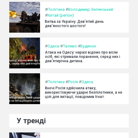
#
Політика
#
Володимир Зеленський
#
Китай (регіон)
Битва за Україну. Дев’ятий день
дев’яностого шостого!
#
Одеса
#
Паливо
#
Будинок
Атака на Одесу: наразі відомо про вісім
осіб, які отримали поранення, серед них і
дев'ятирічна дитина.
#
Політика
#
Росія
#
Одеса
Вночі Росія здійснила атаку,
використовуючи ударні безпілотники, а не
цілі для імітації, повідомив Ігнат.
У тренді