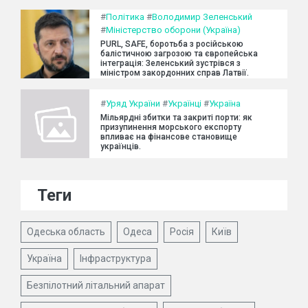
#
Політика
#
Володимир Зеленський
#
Міністерство оборони (Україна)
PURL, SAFE, боротьба з російською
балістичною загрозою та європейська
інтеграція: Зеленський зустрівся з
міністром закордонних справ Латвії.
#
Уряд України
#
Українці
#
Україна
Мільярдні збитки та закриті порти: як
призупинення морського експорту
впливає на фінансове становище
українців.
Теги
Одеська область
Одеса
Росія
Київ
Україна
Інфраструктура
Безпілотний літальний апарат