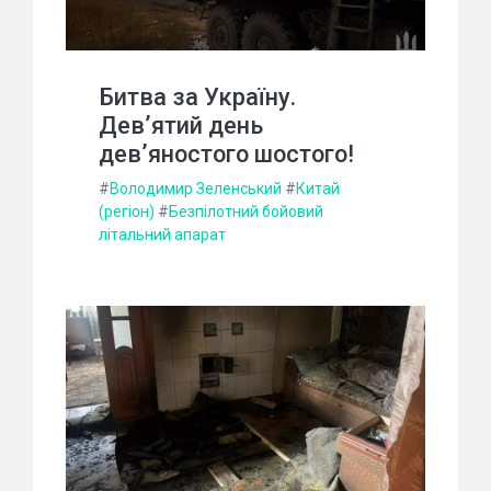
Битва за Україну.
Дев’ятий день
дев’яностого шостого!
#
Володимир Зеленський
#
Китай
(регіон)
#
Безпілотний бойовий
літальний апарат