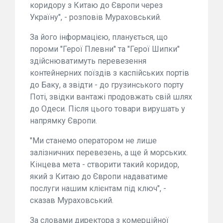
коридору з Китаю до Європи через
Україну", - розповів Мураховський.
За його інформацією, планується, що
пороми "Герої Плевни" та "Герої Шипки"
здійснюватимуть перевезення
контейнерних поїздів з каспійських портів
до Баку, а звідти - до грузинського порту
Поті, звідки вантажі продовжать свій шлях
до Одеси. Після цього товари вирушать у
напрямку Європи.
"Ми станемо оператором не лише
залізничних перевезень, а ще й морських.
Кінцева мета - створити такий коридор,
який з Китаю до Європи надаватиме
послуги нашим клієнтам під ключ", -
сказав Мураховський.
За словами директора з комерційної