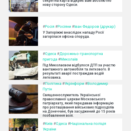
секретна карта відкриє вам абсолютно
нову сторону Одеси.
#
Росія
#
Росіяни
#
Іван Федоров (друкар)
У Запоріжжі внаслідок нападу Росії
загорілася офісна споруда.
#
Одеса
#
Дорожньо-транспортна
пригода
#
Миколаїв
Під Миколаєвом відбулося ДТП за участю
вантажного автомобіля та легкового. В
результаті аварії постраждав водій
легковика.
#
Політика
#
Укрінформ
#
Володимир
Путін
Священнослужитель Української
православної церкви Московського
патріархату, який передавав інформацію
про розташування військових підрозділів
на Донеччині, був засуджений до 15 років
позбавлення волі.
#
Київ
#
Одеса
#
Національна поліція
України