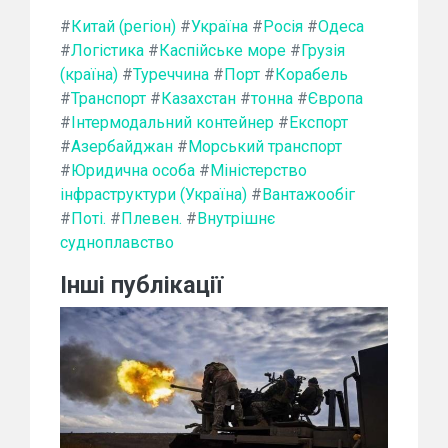
#
Китай (регіон)
#
Україна
#
Росія
#
Одеса
#
Логістика
#
Каспійське море
#
Грузія
(країна)
#
Туреччина
#
Порт
#
Корабель
#
Транспорт
#
Казахстан
#
тонна
#
Європа
#
Інтермодальний контейнер
#
Експорт
#
Азербайджан
#
Морський транспорт
#
Юридична особа
#
Міністерство
інфраструктури (Україна)
#
Вантажообіг
#
Поті.
#
Плевен.
#
Внутрішнє
судноплавство
Інші публікації