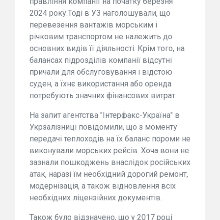
правління компанії на початку березня
2024 року.Тоді в УЗ наголошували, що
перевезення вантажів морським і
річковим транспортом не належить до
основних видів її діяльності. Крім того, на
балансах підрозділів компанії відсутні
причали для обслуговування і відстою
суден, а їхнє використання або оренда
потребують значних фінансових витрат.
На запит агентства "Інтерфакс-Україна" в
Укрзалізниці повідомили, що з моменту
передачі теплоходів на їх баланс пороми не
виконували морських рейсів. Хоча вони не
зазнали пошкоджень внаслідок російських
атак, наразі їм необхідний дорогий ремонт,
модернізація, а також відновлення всіх
необхідних ліцензійних документів.
Також було відзначено, що у 2017 році