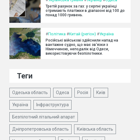
Третій рахунок за газ: у серпні українці
отримають платіжки в діапазоні від 100 до
понад 1000 гривень.
#
Політика
#
Китай (регіон)
#
Україна
Російські військові здійснили напад на
вантажне судно, що має зв'язки з
Німеччиною, неподалік від Одеси,
використовуючи безпілотники.
Теги
Одеська область
Одеса
Росія
Київ
Україна
Інфраструктура
Безпілотний літальний апарат
Дніпропетровська область
Київська область