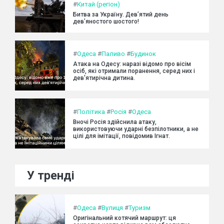
#
Китай (регіон)
Битва за Україну. Дев’ятий день
дев’яностого шостого!
#
Одеса
#
Паливо
#
Будинок
Атака на Одесу: наразі відомо про вісім
осіб, які отримали поранення, серед них і
дев'ятирічна дитина.
#
Політика
#
Росія
#
Одеса
Вночі Росія здійснила атаку,
використовуючи ударні безпілотники, а не
цілі для імітації, повідомив Ігнат.
У тренді
#
Одеса
#
Вулиця
#
Туризм
Оригінальний котячий маршрут: ця