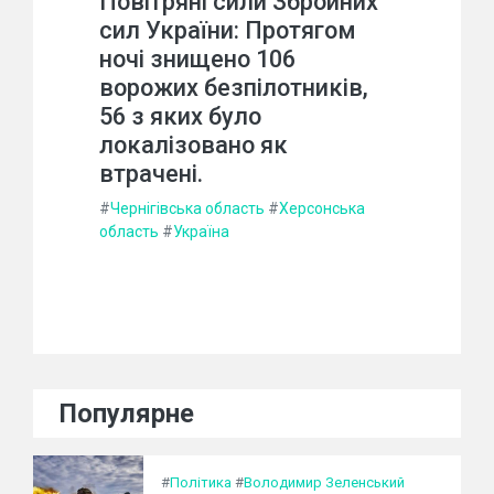
Повітряні сили Збройних
сил України: Протягом
ночі знищено 106
ворожих безпілотників,
56 з яких було
локалізовано як
втрачені.
#
Чернігівська область
#
Херсонська
область
#
Україна
Популярне
#
Політика
#
Володимир Зеленський