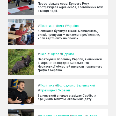
Перестрілка в серці Кривого Рогу:
постраждала одна особа, зловмисник втік
з місця події.
#
Політика
#
Київ
#
Україна
5 сигналів булінгу в школі: мовчазність,
синці, пропуски — психологи роз’яснили,
коли варто бити на сполох.
#
Київ
#
Одеса
#
Церква
Перетнувши половину Європи, я опинився
в Україні: на кордоні Київської та
Черкаської областей виявили пораненого
грифа з Берліна.
#
Політика
#
Володимир Зеленський
#
Президент України
Зеленський вперше відвідає Сербію з
офіційним візитом: оголошено дату.
#
Українська гривня
#
Українці
#
Одеса