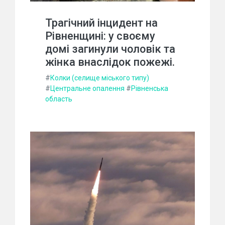
Трагічний інцидент на
Рівненщині: у своєму
домі загинули чоловік та
жінка внаслідок пожежі.
#
Колки (селище міського типу)
#
Центральне опалення
#
Рівненська
область