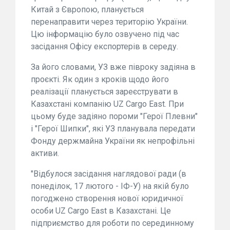
Китай з Європою, планується
перенаправити через територію України.
Цю інформацію було озвучено під час
засідання Офісу експортерів в середу.
За його словами, УЗ вже півроку задіяна в
проєкті. Як один з кроків щодо його
реалізації планується зареєструвати в
Казахстані компанію UZ Cargo East. При
цьому буде задіяно пороми "Герої Плевни"
і "Герої Шипки", які УЗ планувала передати
Фонду держмайна України як непрофільні
активи.
"Відбулося засідання наглядової ради (в
понеділок, 17 лютого - ІФ-У) на якій було
погоджено створення нової юридичної
особи UZ Cargo East в Казахстані. Це
підприємство для роботи по серединному