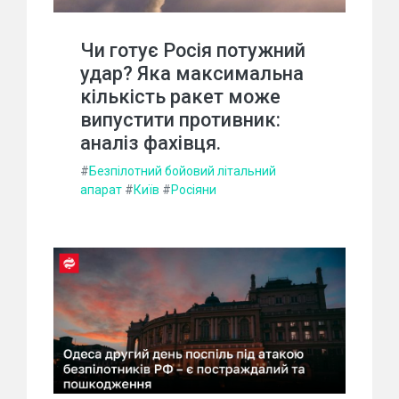
Чи готує Росія потужний
удар? Яка максимальна
кількість ракет може
випустити противник:
аналіз фахівця.
#
Безпілотний бойовий літальний
апарат
#
Київ
#
Росіяни