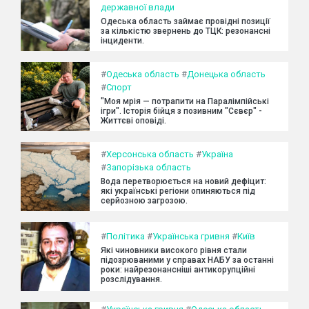
державної влади
Одеська область займає провідні позиції
за кількістю звернень до ТЦК: резонансні
інциденти.
#
Одеська область
#
Донецька область
#
Спорт
"Моя мрія — потрапити на Паралімпійські
ігри". Історія бійця з позивним "Сєвєр" -
Життєві оповіді.
#
Херсонська область
#
Україна
#
Запорізька область
Вода перетворюється на новий дефіцит:
які українські регіони опиняються під
серйозною загрозою.
#
Політика
#
Українська гривня
#
Київ
Які чиновники високого рівня стали
підозрюваними у справах НАБУ за останні
роки: найрезонансніші антикорупційні
розслідування.