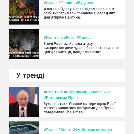
#
Одеса
#
Паливо
#
Будинок
Атака на Одесу: наразі відомо про вісім
осіб, які отримали поранення, серед них і
дев'ятирічна дитина.
#
Політика
#
Росія
#
Одеса
Вночі Росія здійснила атаку,
використовуючи ударні безпілотники, а не
цілі для імітації, повідомив Ігнат.
У тренді
#
Політика
#
Володимир Зеленський
#
Володимир Путін
Зухвалі атаки України на територію Росії
можуть виявитися вигідними для Путіна, -
повідомляє The Times.
#
Одеса
#
Спорт
#
Футбольна команда