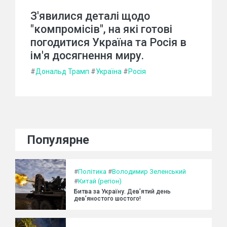
З'явилися деталі щодо
"компромісів", на які готові
погодитися Україна та Росія в
ім'я досягнення миру.
#
Дональд Трамп
#
Україна
#
Росія
Популярне
#
Політика
#
Володимир Зеленський
#
Китай (регіон)
Битва за Україну. Дев’ятий день
дев’яностого шостого!