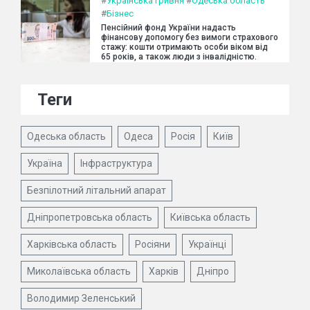
#
Українська гривня
#
Одеська область
#
Бізнес
Пенсійний фонд України надасть
фінансову допомогу без вимоги страхового
стажу: кошти отримають особи віком від
65 років, а також люди з інвалідністю.
Теги
Одеська область
Одеса
Росія
Київ
Україна
Інфраструктура
Безпілотний літальний апарат
Дніпропетровська область
Київська область
Харківська область
Росіяни
Українці
Миколаївська область
Харків
Дніпро
Володимир Зеленський