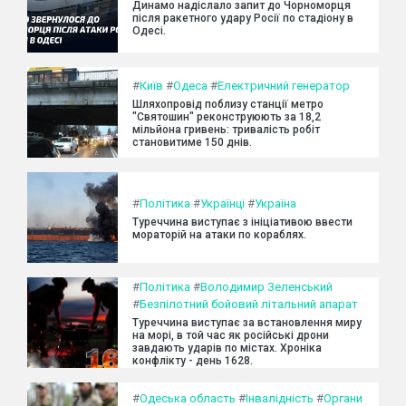
Динамо надіслало запит до Чорноморця
після ракетного удару Росії по стадіону в
Одесі.
#
Київ
#
Одеса
#
Електричний генератор
Шляхопровід поблизу станції метро
"Святошин" реконструюють за 18,2
мільйона гривень: тривалість робіт
становитиме 150 днів.
#
Політика
#
Українці
#
Україна
Туреччина виступає з ініціативою ввести
мораторій на атаки по кораблях.
#
Політика
#
Володимир Зеленський
#
Безпілотний бойовий літальний апарат
Туреччина виступає за встановлення миру
на морі, в той час як російські дрони
завдають ударів по містах. Хроніка
конфлікту - день 1628.
#
Одеська область
#
Інвалідність
#
Органи