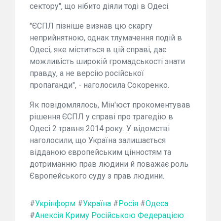
сектору", що нібито діяли тоді в Одесі.
"ЄСПЛ пізніше визнав цю скаргу
неприйнятною, однак тлумачення подій в
Одесі, яке міститься в цій справі, дає
можливість широкій громадськості знати
правду, а не версію російської
пропаганди", - наголосила Сокоренко.
Як повідомлялось, Мін'юст прокоментував
рішення ЄСПЛ у справі про трагедію в
Одесі 2 травня 2014 року. У відомстві
наголосили, що Україна залишається
відданою європейським цінностям та
дотриманню прав людини й поважає роль
Європейського суду з прав людини.
#
Укрінформ
#
Україна
#
Росія
#
Одеса
#
Анексія Криму Російською Федерацією