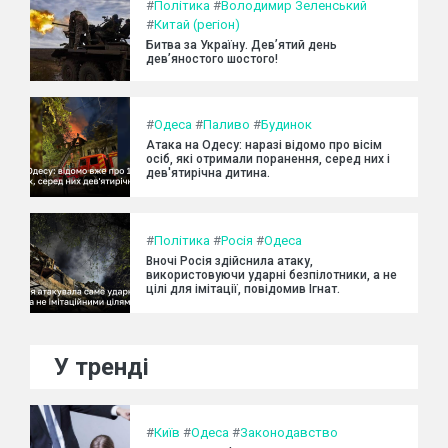
#
Політика
#
Володимир Зеленський
#
Китай (регіон)
Битва за Україну. Дев’ятий день
дев’яностого шостого!
#
Одеса
#
Паливо
#
Будинок
Атака на Одесу: наразі відомо про вісім
осіб, які отримали поранення, серед них і
дев'ятирічна дитина.
#
Політика
#
Росія
#
Одеса
Вночі Росія здійснила атаку,
використовуючи ударні безпілотники, а не
цілі для імітації, повідомив Ігнат.
У тренді
#
Київ
#
Одеса
#
Законодавство