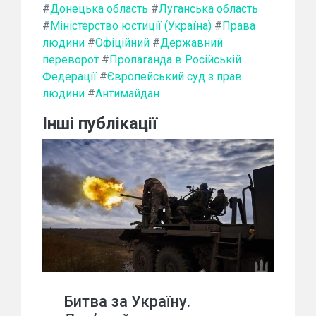
#
Донецька область
#
Луганська область
#
Міністерство юстиції (Україна)
#
Права
людини
#
Офіційний
#
Державний
переворот
#
Пропаганда в Російській
Федерації
#
Європейський суд з прав
людини
#
Антимайдан
Інші публікації
Битва за Україну.