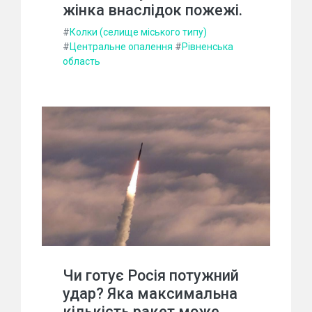
жінка внаслідок пожежі.
#
Колки (селище міського типу)
#
Центральне опалення
#
Рівненська
область
Чи готує Росія потужний
удар? Яка максимальна
кількість ракет може