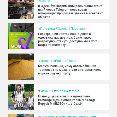
України
В Одесі був затриманий російський агент,
який через Telegram передавав
інформацію про розташування військових
об'єктів.
#
Політика
#
Одеса
#
Пасажир
Електронний квиток почне діяти в
одеських маршрутках: безготівкові
розрахунки стануть доступними в усіх
видах транспорту.
#
Україна
#
Росія
#
Одеса
Марчук пояснив, чому автомобільний
транспорт не може стати альтернативою
морському експорту.
#
Українці
#
Україна
#
Росія
Гравець української національної
команди відзначився голом у складі
Борусії М (ВІДЕО) - Футбол24
#
Політика
#
Володимир Зеленський