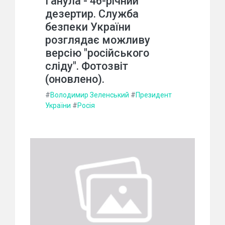
Ганула - 46-річний
дезертир. Служба
безпеки України
розглядає можливу
версію "російського
сліду". Фотозвіт
(оновлено).
#
Володимир Зеленський
#
Президент
України
#
Росія