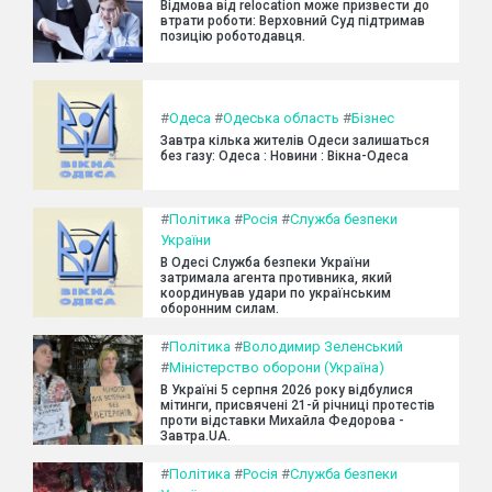
Відмова від relocation може призвести до
втрати роботи: Верховний Суд підтримав
позицію роботодавця.
#
Одеса
#
Одеська область
#
Бізнес
Завтра кілька жителів Одеси залишаться
без газу: Одеса : Новини : Вікна-Одеса
#
Політика
#
Росія
#
Служба безпеки
України
В Одесі Служба безпеки України
затримала агента противника, який
координував удари по українським
оборонним силам.
#
Політика
#
Володимир Зеленський
#
Міністерство оборони (Україна)
В Україні 5 серпня 2026 року відбулися
мітинги, присвячені 21-й річниці протестів
проти відставки Михайла Федорова -
Завтра.UA.
#
Політика
#
Росія
#
Служба безпеки