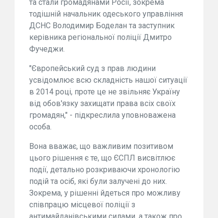
та стали громадянами Росії, зокрема
тодішній начальник одеського управління
ДСНС Володимир Боделан та заступник
керівника регіональної поліції Дмитро
Фучеджи.
"Європейський суд з прав людини
усвідомлює всю складність нашої ситуації
в 2014 році, проте це не звільняє Україну
від обов'язку захищати права всіх своїх
громадян," - підкреслила уповноважена
особа.
Вона вважає, що важливим позитивом
цього рішення є те, що ЄСПЛ висвітлює
події, детально розкриваючи хронологію
подій та осіб, які були залучені до них.
Зокрема, у рішенні йдеться про можливу
співпрацю місцевої поліції з
антимайданівськими силами, а також про