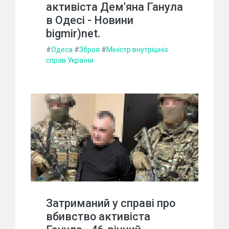
активіста Дем'яна Ганула
в Одесі - Новини
bigmir)net.
#
Одеса
#
Зброя
#
Міністр внутрішніх
справ України
Затриманий у справі про
вбивство активіста