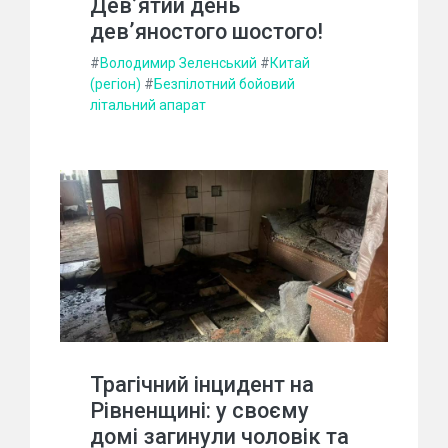
Дев’ятий день
дев’яностого шостого!
#
Володимир Зеленський
#
Китай
(регіон)
#
Безпілотний бойовий
літальний апарат
Трагічний інцидент на
Рівненщині: у своєму
домі загинули чоловік та