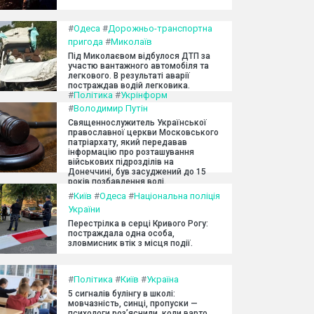
#
Одеса
#
Дорожньо-транспортна
пригода
#
Миколаїв
Під Миколаєвом відбулося ДТП за
участю вантажного автомобіля та
легкового. В результаті аварії
постраждав водій легковика.
#
Політика
#
Укрінформ
#
Володимир Путін
Священнослужитель Української
православної церкви Московського
патріархату, який передавав
інформацію про розташування
військових підрозділів на
Донеччині, був засуджений до 15
років позбавлення волі.
#
Київ
#
Одеса
#
Національна поліція
України
Перестрілка в серці Кривого Рогу:
постраждала одна особа,
зловмисник втік з місця події.
#
Політика
#
Київ
#
Україна
5 сигналів булінгу в школі:
мовчазність, синці, пропуски —
психологи роз’яснили, коли варто