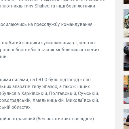
ілотників типу Shahed та інші безпілотники-
посилаючись на пресслужбу командування
 відбитий завдяки зусиллям авіації, зенітно-
тронної боротьби, а також мобільних вогневих
їни.
ними силами, на 08:00 було підтверджено
ьних апаратів типу Shahed, а також інших
дбулися в Харківській, Полтавській, Сумській,
Кіровоградській, Хмельницькій, Миколаївській,
ькій областях.
ційно втрачений (без негативних наслідків).