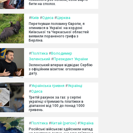
бити на сполох.
#
Київ
#
Одеса
#
Церква
Перетнувши половину Європи, я
опинився в Україні: на кордоні
Київської та Черкаської областей
виявили пораненого грифа з
Берліна.
#
Політика
#
Володимир
Зеленський
#
Президент України
Зеленський вперше відвідає Сербію
з офіційним візитом: оголошено
дату.
#
Українська гривня
#
Українці
#
Одеса
Третій рахунок за газ: у серпні
українці отримають платіжки в
діапазоні від 100 до понад 1000
гривень.
#
Політика
#
Китай (регіон)
#
Україна
Російські військові здійснили напад