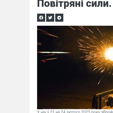
Повітряні сили.
У ніч з 23 на 24 лютого 2025 року збро