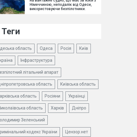
на вантажне судно, що має зв'язки з
Німеччиною, неподалік від Одеси,
використовуючи безпілотники.
Теги
деська область
Одеса
Росія
Київ
країна
Інфраструктура
езпілотний літальний апарат
ніпропетровська область
Київська область
арківська область
Росіяни
Українці
иколаївська область
Харків
Дніпро
олодимир Зеленський
римінальний кодекс України
Цензор.нет