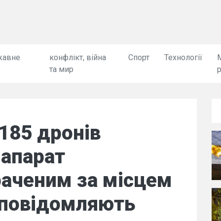
жавне
конфлікт, війна
Спорт
Технології
та мир
185 дронів
 апарат
раченим за місцем
 повідомляють