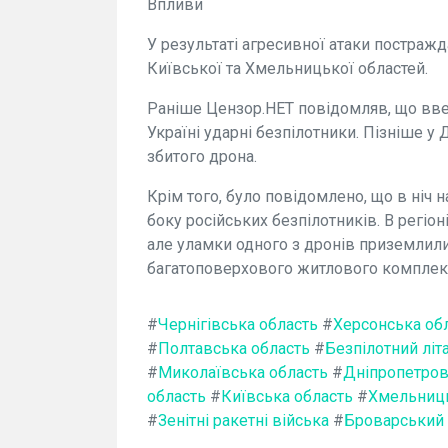
Впливи
У результаті агресивної атаки постражд
Київської та Хмельницької областей.
Раніше Цензор.НЕТ повідомляв, що ввеч
Україні ударні безпілотники. Пізніше 
збитого дрона.
Крім того, було повідомлено, що в ніч 
боку російських безпілотників. В регіон
але уламки одного з дронів приземлили
багатоповерхового житлового комплекс
#
Чернігівська область
#
Херсонська об
#
Полтавська область
#
Безпілотний літ
#
Миколаївська область
#
Дніпропетров
область
#
Київська область
#
Хмельниць
#
Зенітні ракетні війська
#
Броварський