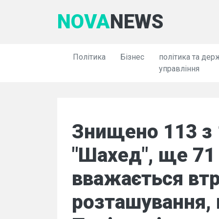
NOVA
NEWS
Політика
Бізнес
політика та дер
управління
Знищено 113 з 
"Шахед", ще 71
вважається вт
розташування,