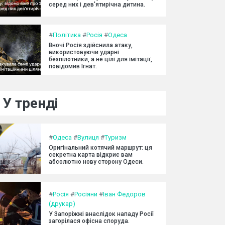
серед них і дев'ятирічна дитина.
#
Політика
#
Росія
#
Одеса
Вночі Росія здійснила атаку,
використовуючи ударні
безпілотники, а не цілі для імітації,
повідомив Ігнат.
У тренді
#
Одеса
#
Вулиця
#
Туризм
Оригінальний котячий маршрут: ця
секретна карта відкриє вам
абсолютно нову сторону Одеси.
#
Росія
#
Росіяни
#
Іван Федоров
(друкар)
У Запоріжжі внаслідок нападу Росії
загорілася офісна споруда.