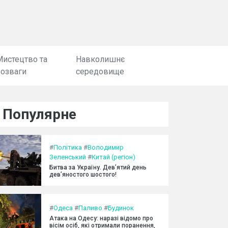
Мистецтво та
Навколишнє
розваги
середовище
Популярне
#
Політика
#
Володимир
Зеленський
#
Китай (регіон)
Битва за Україну. Дев’ятий день
дев’яностого шостого!
#
Одеса
#
Паливо
#
Будинок
Атака на Одесу: наразі відомо про
вісім осіб, які отримали поранення,