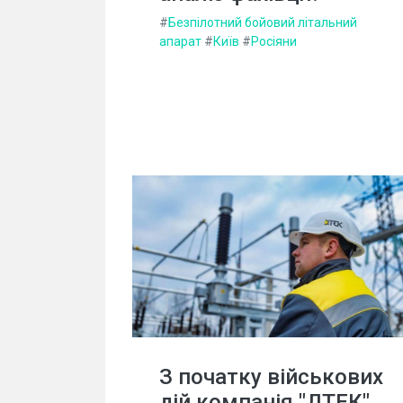
#
Безпілотний бойовий літальний
апарат
#
Київ
#
Росіяни
З початку військових
дій компанія "ДТЕК"