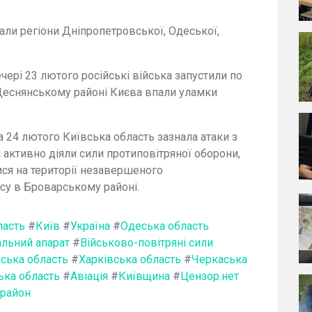
али регіони Дніпропетровської, Одеської,
ері 23 лютого російські війська запустили по
у Деснянському районі Києва впали уламки
на 24 лютого Київська область зазнала атаки з
і активно діяли сили протиповітряної оборони,
ся на території незавершеного
у в Броварському районі.
ласть
#
Київ
#
Україна
#
Одеська область
альний апарат
#
Військово-повітряні сили
ська область
#
Харківська область
#
Черкаська
ка область
#
Авіація
#
Київщина
#
Цензор.нет
 район