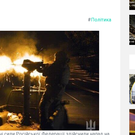
#
Політика
йні сили Російської Федерації здійснили напад на