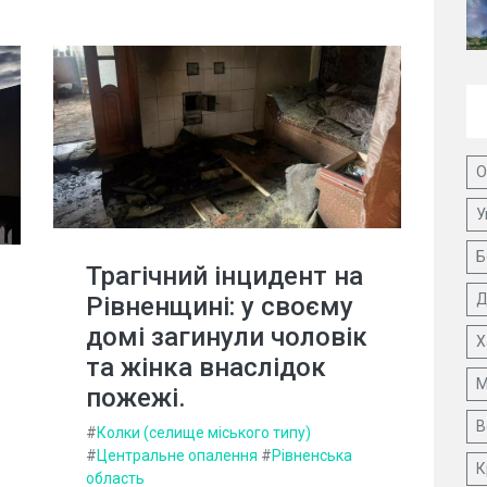
О
У
Б
Трагічний інцидент на
Д
Рівненщині: у своєму
домі загинули чоловік
Х
та жінка внаслідок
М
пожежі.
В
#
Колки (селище міського типу)
#
Центральне опалення
#
Рівненська
К
область