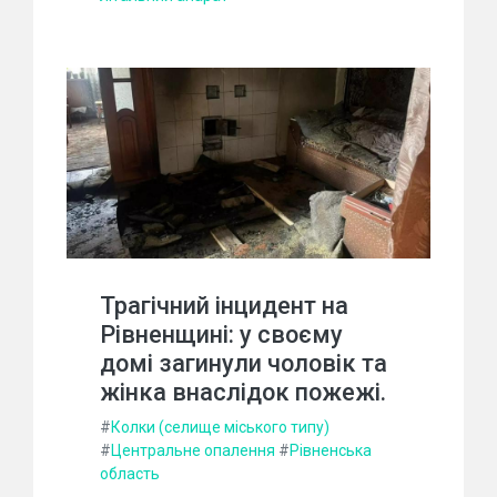
Трагічний інцидент на
Рівненщині: у своєму
домі загинули чоловік та
жінка внаслідок пожежі.
#
Колки (селище міського типу)
#
Центральне опалення
#
Рівненська
область