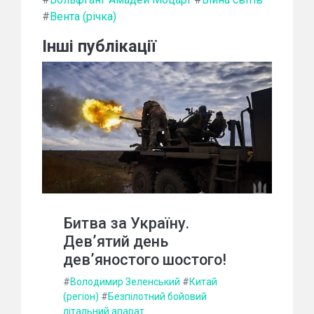
#
Вента (річка)
Інші публікації
Битва за Україну.
Дев’ятий день
дев’яностого шостого!
#
Володимир Зеленський
#
Китай
(регіон)
#
Безпілотний бойовий
літальний апарат