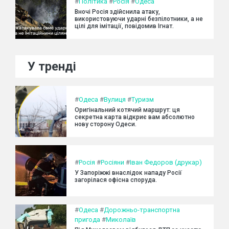
#
Політика
#
Росія
#
Одеса
Вночі Росія здійснила атаку,
використовуючи ударні безпілотники, а не
цілі для імітації, повідомив Ігнат.
У тренді
#
Одеса
#
Вулиця
#
Туризм
Оригінальний котячий маршрут: ця
секретна карта відкриє вам абсолютно
нову сторону Одеси.
#
Росія
#
Росіяни
#
Іван Федоров (друкар)
У Запоріжжі внаслідок нападу Росії
загорілася офісна споруда.
#
Одеса
#
Дорожньо-транспортна
пригода
#
Миколаїв