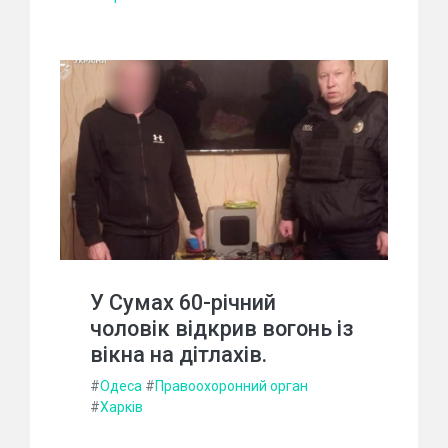
У Сумах 60-річний
чоловік відкрив вогонь із
вікна на дітлахів.
#
Одеса
#
Правоохоронний орган
#
Харків