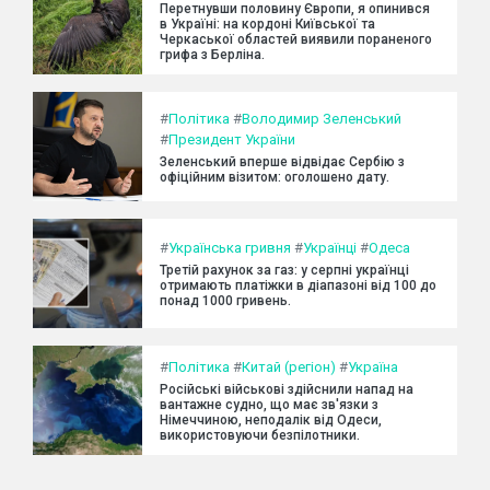
Перетнувши половину Європи, я опинився
в Україні: на кордоні Київської та
Черкаської областей виявили пораненого
грифа з Берліна.
#
Політика
#
Володимир Зеленський
#
Президент України
Зеленський вперше відвідає Сербію з
офіційним візитом: оголошено дату.
#
Українська гривня
#
Українці
#
Одеса
Третій рахунок за газ: у серпні українці
отримають платіжки в діапазоні від 100 до
понад 1000 гривень.
#
Політика
#
Китай (регіон)
#
Україна
Російські військові здійснили напад на
вантажне судно, що має зв'язки з
Німеччиною, неподалік від Одеси,
використовуючи безпілотники.