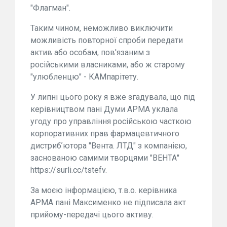
"Флагман".
Таким чином, неможливо виключити
можливість повторної спроби передати
актив або особам, пов'язаним з
російськими власниками, або ж старому
"улюбленцю" - КАМпарітету.
У липні цього року я вже згадувала, що під
керівництвом пані Думи АРМА уклала
угоду про управління російською часткою
корпоративних прав фармацевтичного
дистрибʼютора "Вента. ЛТД" з компанією,
заснованою самими творцями "ВЕНТА"
https://surli.cc/tstefv.
За моєю інформацією, т.в.о. керівника
АРМА пані Максименко не підписала акт
прийому-передачі цього активу.