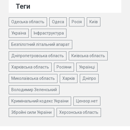
Теги
Одеська область
Одеса
Росія
Київ
Україна
Інфраструктура
Безпілотний літальний апарат
Дніпропетровська область
Київська область
Харківська область
Росіяни
Українці
Миколаївська область
Харків
Дніпро
Володимир Зеленський
Кримінальний кодекс України
Цензор.нет
Збройні сили України
Херсонська область