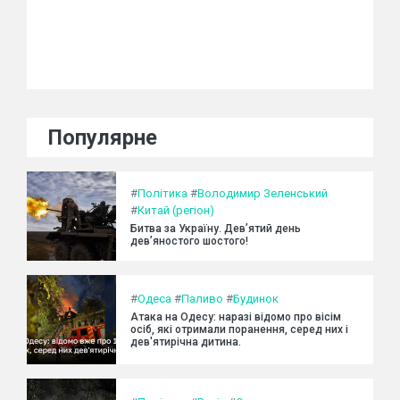
Популярне
#
Політика
#
Володимир Зеленський
#
Китай (регіон)
Битва за Україну. Дев’ятий день
дев’яностого шостого!
#
Одеса
#
Паливо
#
Будинок
Атака на Одесу: наразі відомо про вісім
осіб, які отримали поранення, серед них і
дев'ятирічна дитина.