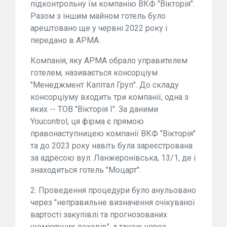
підконтрольну їм компанію ВКФ "Вікторія".
Разом з іншим майном готель було
арештовано ще у червні 2022 року і
передано в АРМА.
Компанія, яку АРМА обрало управителем
готелем, називається консорціум
"Менеджмент Капітал Груп". До складу
консорціуму входить три компанії, одна з
яких -- ТОВ "Вікторія І". За даними
Youcontrol, ця фірма є прямою
правонаступницею компанії ВКФ "Вікторія"
та до 2023 року навіть була зареєстрована
за адресою вул. Ланжеронівська, 13/1, де і
знаходиться готель "Моцарт".
2. Проведення процедури було анульовано
через "неправильне визначення очікуваної
вартості закупівлі та прогнозованих
щомісячних доходів", а також через