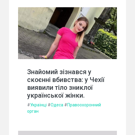
Знайомий зізнався у
скоєнні вбивства: у Чехії
виявили тіло зниклої
української жінки.
#
Українці
#
Одеса
#
Правоохоронний
орган