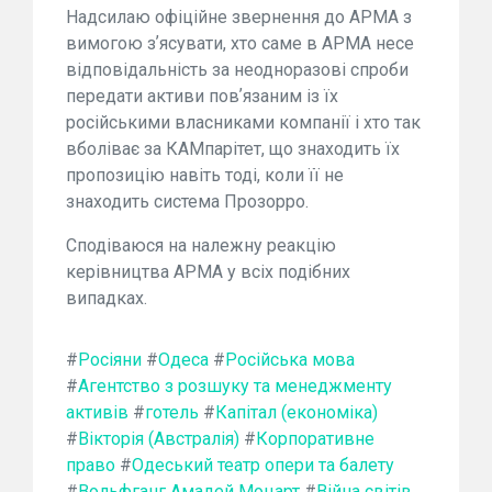
Надсилаю офіційне звернення до АРМА з
вимогою зʼясувати, хто саме в АРМА несе
відповідальність за неодноразові спроби
передати активи повʼязаним із їх
російськими власниками компанії і хто так
вболіває за КАМпарітет, що знаходить їх
пропозицію навіть тоді, коли її не
знаходить система Прозорро.
Сподіваюся на належну реакцію
керівництва АРМА у всіх подібних
випадках.
#
Росіяни
#
Одеса
#
Російська мова
#
Агентство з розшуку та менеджменту
активів
#
готель
#
Капітал (економіка)
#
Вікторія (Австралія)
#
Корпоративне
право
#
Одеський театр опери та балету
#
Вольфганг Амадей Моцарт
#
Війна світів