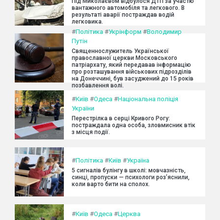
Під Миколаєвом відбулося ДТП за участю
вантажного автомобіля та легкового. В
результаті аварії постраждав водій
легковика.
#
Політика
#
Укрінформ
#
Володимир
Путін
Священнослужитель Української
православної церкви Московського
патріархату, який передавав інформацію
про розташування військових підрозділів
на Донеччині, був засуджений до 15 років
позбавлення волі.
#
Київ
#
Одеса
#
Національна поліція
України
Перестрілка в серці Кривого Рогу:
постраждала одна особа, зловмисник втік
з місця події.
#
Політика
#
Київ
#
Україна
5 сигналів булінгу в школі: мовчазність,
синці, пропуски — психологи роз’яснили,
коли варто бити на сполох.
#
Київ
#
Одеса
#
Церква