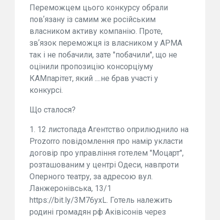
Переможцем цього конкурсу обрали
повʼязану із самим же російським
власником активу компанію. Проте,
звʼязок переможця із власником у АРМА
так і не побачили, зате "побачили", що не
оцінили пропозицію консорціуму
КАМпарітет, який ....не брав участі у
конкурсі.
Що сталося?
1. 12 листопада Агентство оприлюднило на
Prozorro повідомлення про намір укласти
договір про управління готелем "Моцарт",
розташованим у центрі Одеси, навпроти
Оперного театру, за адресою вул.
Ланжеронівська, 13/1
https://bit.ly/3M76yxL. Готель належить
родині громадян рф Аківісонів через