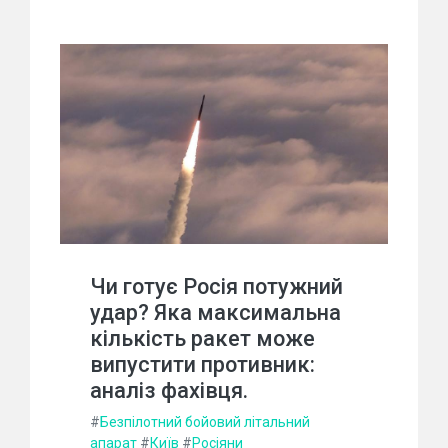
Чи готує Росія потужний
удар? Яка максимальна
кількість ракет може
випустити противник:
аналіз фахівця.
#
Безпілотний бойовий літальний
апарат
#
Київ
#
Росіяни