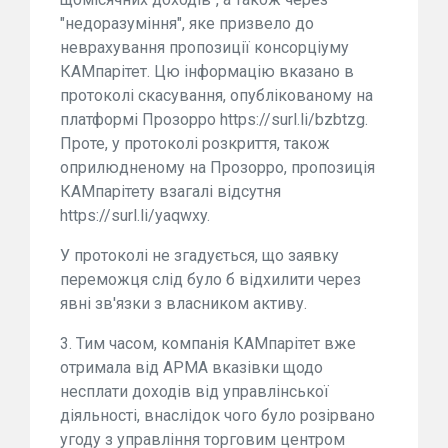
"недоразуміння", яке призвело до
неврахування пропозиції консорціуму
КАМпарітет. Цю інформацію вказано в
протоколі скасування, опублікованому на
платформі Прозорро https://surl.li/bzbtzg.
Проте, у протоколі розкриття, також
оприлюдненому на Прозорро, пропозиція
КАМпарітету взагалі відсутня
https://surl.li/yaqwxy.
У протоколі не згадується, що заявку
переможця слід було б відхилити через
явні зв'язки з власником активу.
3. Тим часом, компанія КАМпарітет вже
отримала від АРМА вказівки щодо
несплати доходів від управлінської
діяльності, внаслідок чого було розірвано
угоду з управління торговим центром