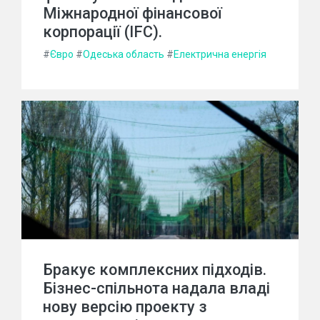
Міжнародної фінансової
корпорації (IFC).
#
Євро
#
Одеська область
#
Електрична енергія
Бракує комплексних підходів.
Бізнес-спільнота надала владі
нову версію проекту з