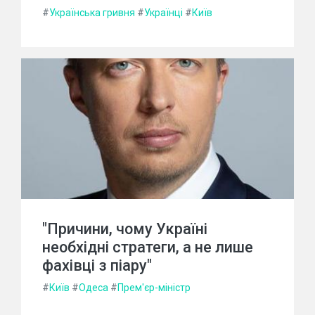
#
Українська гривня
#
Українці
#
Київ
"Причини, чому Україні
необхідні стратеги, а не лише
фахівці з піару"
#
Київ
#
Одеса
#
Прем'єр-міністр