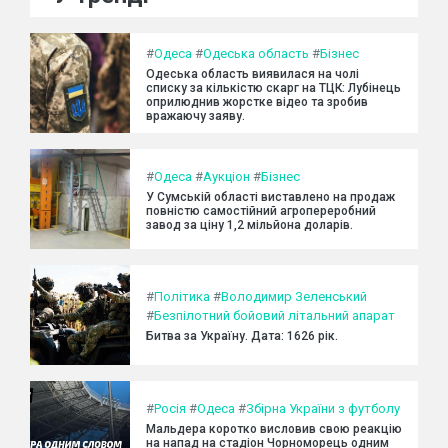
#
Одеса
#
Одеська область
#
Бізнес
Одеська область виявилася на чолі
списку за кількістю скарг на ТЦК: Лубінець
оприлюднив жорстке відео та зробив
вражаючу заяву.
#
Одеса
#
Аукціон
#
Бізнес
У Сумській області виставлено на продаж
повністю самостійний агропереробний
завод за ціну 1,2 мільйона доларів.
#
Політика
#
Володимир Зеленський
#
Безпілотний бойовий літальний апарат
Битва за Україну. Дата: 1626 рік.
#
Росія
#
Одеса
#
Збірна України з футболу
Мальдера коротко висловив свою реакцію
на напад на стадіон Чорноморець одним