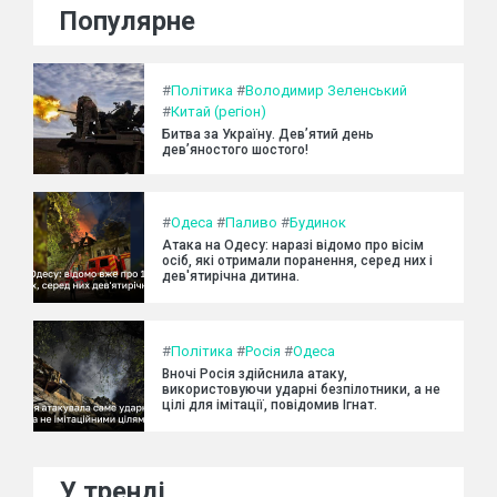
Популярне
#
Політика
#
Володимир Зеленський
#
Китай (регіон)
Битва за Україну. Дев’ятий день
дев’яностого шостого!
#
Одеса
#
Паливо
#
Будинок
Атака на Одесу: наразі відомо про вісім
осіб, які отримали поранення, серед них і
дев'ятирічна дитина.
#
Політика
#
Росія
#
Одеса
Вночі Росія здійснила атаку,
використовуючи ударні безпілотники, а не
цілі для імітації, повідомив Ігнат.
У тренді