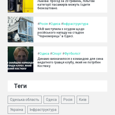
Львова: проїзд за 20 гривень, пільгові
категорії пасажирів можуть їздити
безкоштовно.
#
Росія
#
Одеса
#
Інфраструктура
УАФ виступила з осудом щодо
російського нападу на стадіон
"Чорноморець" в Одесі.
#
Одеса
#
Спорт
#
Футболіст
Динамо визначилося з командою для сина
видатного гравця клубу, який не потрібен
Костюку.
Теги
Одеська область
Одеса
Росія
Київ
Україна
Інфраструктура