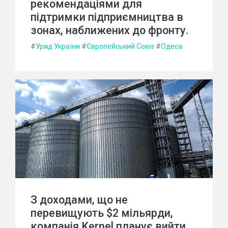
рекомендаціями для
підтримки підприємництва в
зонах, наближених до фронту.
#
Уряд України
#
Європейський Союз
#
Одеса
З доходами, що не
перевищують $2 мільярди,
компанія Kernel планує вийти