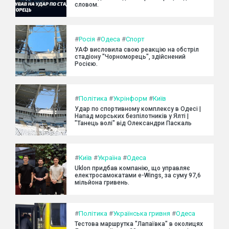
словом.
#
Росія
#
Одеса
#
Спорт
УАФ висловила свою реакцію на обстріл
стадіону "Чорноморець", здійснений
Росією.
#
Політика
#
Укрінформ
#
Київ
Удар по спортивному комплексу в Одесі |
Напад морських безпілотників у Ялті |
"Танець волі" від Олександри Паскаль
#
Київ
#
Україна
#
Одеса
Uklon придбав компанію, що управляє
електросамокатами e-Wings, за суму 97,6
мільйона гривень.
#
Політика
#
Українська гривня
#
Одеса
Тестова маршрутка "Лапаївка" в околицях