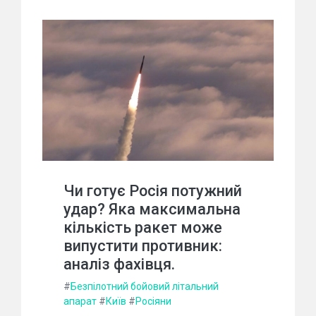
Чи готує Росія потужний
удар? Яка максимальна
кількість ракет може
випустити противник:
аналіз фахівця.
#
Безпілотний бойовий літальний
апарат
#
Київ
#
Росіяни