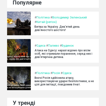
Популярне
#
Політика
#
Володимир Зеленський
#
Китай (регіон)
Битва за Україну. Дев’ятий день
дев’яностого шостого!
#
Одеса
#
Паливо
#
Будинок
Атака на Одесу: наразі відомо про вісім
осіб, які отримали поранення, серед них і
дев'ятирічна дитина.
#
Політика
#
Росія
#
Одеса
Вночі Росія здійснила атаку,
використовуючи ударні безпілотники, а не
цілі для імітації, повідомив Ігнат.
У тренді