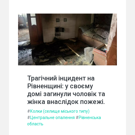
Трагічний інцидент на
Рівненщині: у своєму
домі загинули чоловік та
жінка внаслідок пожежі.
#
Колки (селище міського типу)
#
Центральне опалення
#
Рівненська
область