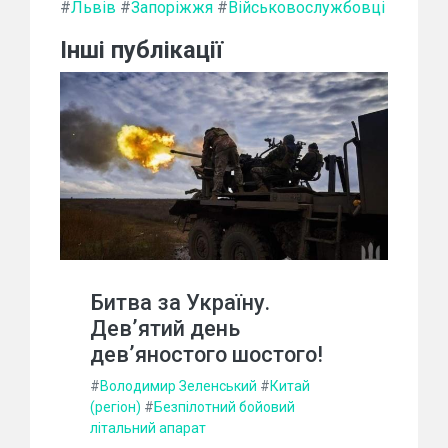
#
Львів
#
Запоріжжя
#
Військовослужбовці
Інші публікації
Битва за Україну.
Дев’ятий день
дев’яностого шостого!
#
Володимир Зеленський
#
Китай
(регіон)
#
Безпілотний бойовий
літальний апарат