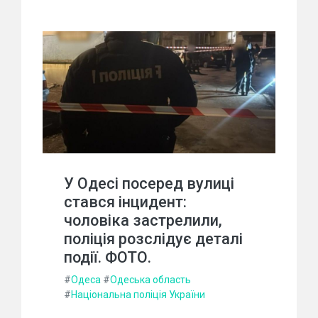
У Одесі посеред вулиці
стався інцидент:
чоловіка застрелили,
поліція розслідує деталі
події. ФОТО.
#
Одеса
#
Одеська область
#
Національна поліція України