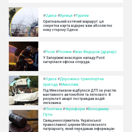
#
Одеса
#
Вулиця
#
Туризм
Оригінальний котячий маршрут: ця
секретна карта відкриє вам абсолютно
нову сторону Одеси.
#
Росія
#
Росіяни
#
Іван Федоров (друкар)
У Запоріжжі внаслідок нападу Росії
загорілася офісна споруда.
#
Одеса
#
Дорожньо-транспортна
пригода
#
Миколаїв
Під Миколаєвом відбулося ДТП за участю
вантажного автомобіля та легкового. В
результаті аварії постраждав водій
легковика.
#
Політика
#
Укрінформ
#
Володимир
Путін
Священнослужитель Української
православної церкви Московського
патріархату, який передавав інформацію