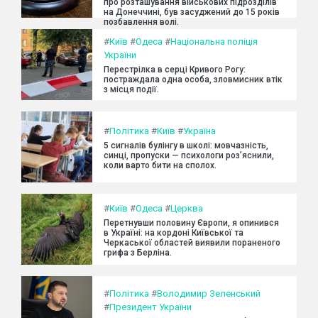
про розташування військових підрозділів
на Донеччині, був засуджений до 15 років
позбавлення волі.
#
Київ
#
Одеса
#
Національна поліція
України
Перестрілка в серці Кривого Рогу:
постраждала одна особа, зловмисник втік
з місця події.
#
Політика
#
Київ
#
Україна
5 сигналів булінгу в школі: мовчазність,
синці, пропуски — психологи роз’яснили,
коли варто бити на сполох.
#
Київ
#
Одеса
#
Церква
Перетнувши половину Європи, я опинився
в Україні: на кордоні Київської та
Черкаської областей виявили пораненого
грифа з Берліна.
#
Політика
#
Володимир Зеленський
#
Президент України