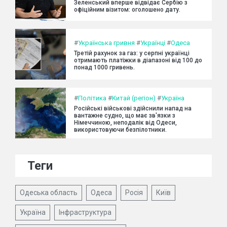
Зеленський вперше відвідає Сербію з
офіційним візитом: оголошено дату.
#
Українська гривня
#
Українці
#
Одеса
Третій рахунок за газ: у серпні українці
отримають платіжки в діапазоні від 100 до
понад 1000 гривень.
#
Політика
#
Китай (регіон)
#
Україна
Російські військові здійснили напад на
вантажне судно, що має зв'язки з
Німеччиною, неподалік від Одеси,
використовуючи безпілотники.
Теги
Одеська область
Одеса
Росія
Київ
Україна
Інфраструктура