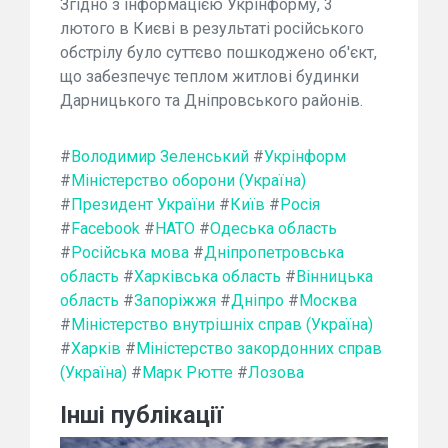
Згідно з інформацією Укрінформу, 3
лютого в Києві в результаті російського
обстрілу було суттєво пошкоджено об'єкт,
що забезпечує теплом житлові будинки
Дарницького та Дніпровського районів.
#
Володимир Зеленський
#
Укрінформ
#
Міністерство оборони (Україна)
#
Президент України
#
Київ
#
Росія
#
Facebook
#
НАТО
#
Одеська область
#
Російська мова
#
Дніпропетровська
область
#
Харківська область
#
Вінницька
область
#
Запоріжжя
#
Дніпро
#
Москва
#
Міністерство внутрішніх справ (Україна)
#
Харків
#
Міністерство закордонних справ
(Україна)
#
Марк Рютте
#
Лозова
Інші публікації