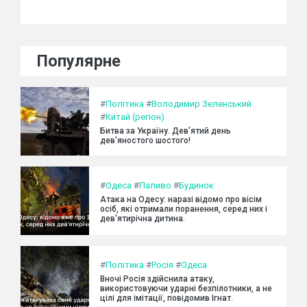
Популярне
#
Політика
#
Володимир Зеленський
#
Китай (регіон)
Битва за Україну. Дев’ятий день
дев’яностого шостого!
#
Одеса
#
Паливо
#
Будинок
Атака на Одесу: наразі відомо про вісім
осіб, які отримали поранення, серед них і
дев'ятирічна дитина.
#
Політика
#
Росія
#
Одеса
Вночі Росія здійснила атаку,
використовуючи ударні безпілотники, а не
цілі для імітації, повідомив Ігнат.