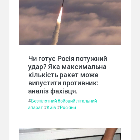
Чи готує Росія потужний
удар? Яка максимальна
кількість ракет може
випустити противник:
аналіз фахівця.
#
Безпілотний бойовий літальний
апарат
#
Київ
#
Росіяни