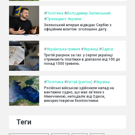
#
Політика
#
Володимир Зеленський
#
Президент України
Зеленський вперше відвідає Сербію з
офіційним візитом: оголошено дату.
#
Українська гривня
#
Українці
#
Одеса
Третій рахунок за газ: у серпні українці
отримають платіжки в діапазоні від 100 до
понад 1000 гривень.
#
Політика
#
Китай (регіон)
#
Україна
Російські військові здійснили напад на
вантажне судно, що має зв'язки з
Німеччиною, неподалік від Одеси,
використовуючи безпілотники.
Теги