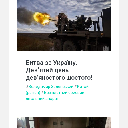
Битва за Україну.
Дев’ятий день
дев’яностого шостого!
#
Володимир Зеленський
#
Китай
(регіон)
#
Безпілотний бойовий
літальний апарат