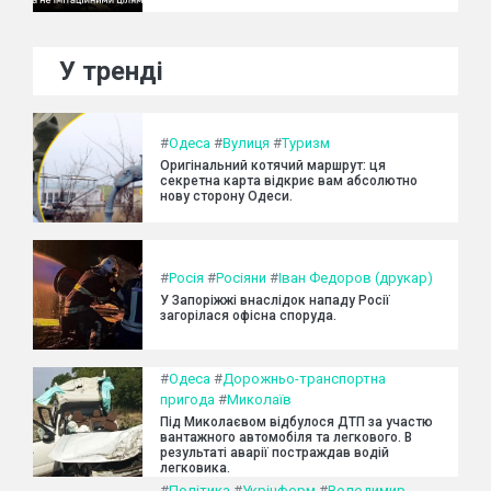
У тренді
#
Одеса
#
Вулиця
#
Туризм
Оригінальний котячий маршрут: ця
секретна карта відкриє вам абсолютно
нову сторону Одеси.
#
Росія
#
Росіяни
#
Іван Федоров (друкар)
У Запоріжжі внаслідок нападу Росії
загорілася офісна споруда.
#
Одеса
#
Дорожньо-транспортна
пригода
#
Миколаїв
Під Миколаєвом відбулося ДТП за участю
вантажного автомобіля та легкового. В
результаті аварії постраждав водій
легковика.
#
Політика
#
Укрінформ
#
Володимир