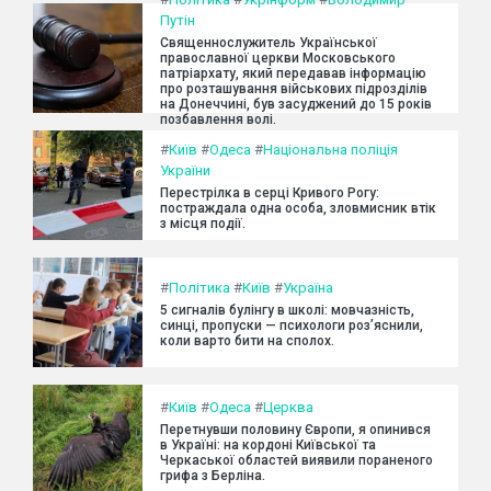
Путін
Священнослужитель Української
православної церкви Московського
патріархату, який передавав інформацію
про розташування військових підрозділів
на Донеччині, був засуджений до 15 років
позбавлення волі.
#
Київ
#
Одеса
#
Національна поліція
України
Перестрілка в серці Кривого Рогу:
постраждала одна особа, зловмисник втік
з місця події.
#
Політика
#
Київ
#
Україна
5 сигналів булінгу в школі: мовчазність,
синці, пропуски — психологи роз’яснили,
коли варто бити на сполох.
#
Київ
#
Одеса
#
Церква
Перетнувши половину Європи, я опинився
в Україні: на кордоні Київської та
Черкаської областей виявили пораненого
грифа з Берліна.