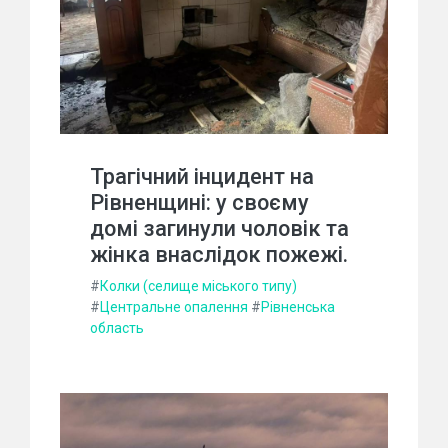
Трагічний інцидент на
Рівненщині: у своєму
домі загинули чоловік та
жінка внаслідок пожежі.
#
Колки (селище міського типу)
#
Центральне опалення
#
Рівненська
область