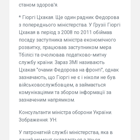
станом здоров'я.
* Гіоргі Цхакая. Ще один радник Федорова
з попереднього міністерства. У Грузії Гіоргі
Цхакая в період з 2008 по 2011 обіймав
посаду заступника міністра економічного
розвитку, працював заступником мера
Тбілісі та очолював податково-митну
службу країни. Зараз ЗМІ називають
Цхакая "очами Федорова на фронті", однак
зазначають, що Гіоргі не є і ніколи не був
військовослужбовцем, а займається
комунікаціями та збором інформації за
зазначеним напрямком.
Консультанти міністра оборони України.
Зображення: УН.
У патронатній службі міністерства, яка в
даний момент складається з трьох