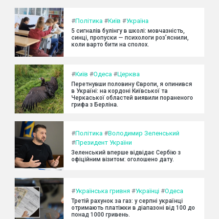
#
Політика
#
Київ
#
Україна
5 сигналів булінгу в школі: мовчазність,
синці, пропуски — психологи роз’яснили,
коли варто бити на сполох.
#
Київ
#
Одеса
#
Церква
Перетнувши половину Європи, я опинився
в Україні: на кордоні Київської та
Черкаської областей виявили пораненого
грифа з Берліна.
#
Політика
#
Володимир Зеленський
#
Президент України
Зеленський вперше відвідає Сербію з
офіційним візитом: оголошено дату.
#
Українська гривня
#
Українці
#
Одеса
Третій рахунок за газ: у серпні українці
отримають платіжки в діапазоні від 100 до
понад 1000 гривень.