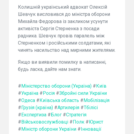
Колишній український адвокат Олексій
Шевчук висловився до міністра оборони
Михайла Федорова із закликом усунути
активіста Сергія Стерненка з посади
радника. Шевчук провів паралель між
Стерненком і російськими солдатами, які
чинять насильство над мирними жителями.
Якщо ви виявили помилку в написанні,
будь ласка, дайте нам знати.
#
Міністерство оборони (Україна)
#
Київ
#
Україна
#
Росія
#
Збройні сили України
#
Одеса
#
Київська область
#
Мобілізація
#
Грузія (країна)
#
Артилерія
#
Тбілісі
#
Експертиза
#
Блог
#
Стратегія
#
Військовослужбовці
#
Полк
#
Юрист
#
Міністр оборони України
#
Інновації