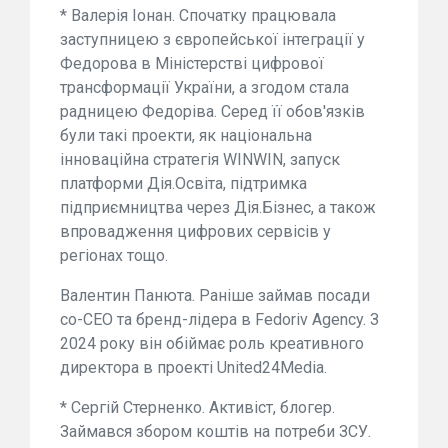
* Валерія Іонан. Спочатку працювала
заступницею з європейської інтеграції у
Федорова в Міністерстві цифрової
трансформації України, а згодом стала
радницею Федоріва. Серед її обов'язків
були такі проекти, як національна
інноваційна стратегія WINWIN, запуск
платформи Дія.Освіта, підтримка
підприємництва через Дія.Бізнес, а також
впровадження цифрових сервісів у
регіонах тощо.
Валентин Панюта. Раніше займав посади
со-СЕО та бренд-лідера в Fedoriv Agency. З
2024 року він обіймає роль креативного
директора в проекті United24Media.
* Сергій Стерненко. Активіст, блогер.
Займався збором коштів на потреби ЗСУ.