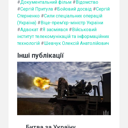
#
Документальний фільм
#
Відомство
#
Сергій Притула
#
Бойовий досвід
#
Сергій
Стерненко
#
Сили спеціальних операцій
(Україна)
#
Віце-прем'єр-міністр України
#
Адвокат
#
Я засміявся
#
Військовий
інститут телекомунікацій та інформаційних
технологій
#
Шевчук Олексій Анатолійович
Інші публікації
Битва за Україну.