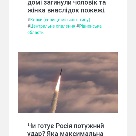
домі загинули чоловік та
жінка внаслідок пожежі.
#
Колки (селище міського типу)
#
Центральне опалення
#
Рівненська
область
Чи готує Росія потужний
удар? Яка максимальна