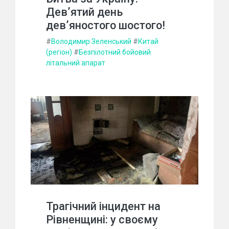
Дев’ятий день
дев’яностого шостого!
#
Володимир Зеленський
#
Китай
(регіон)
#
Безпілотний бойовий
літальний апарат
Трагічний інцидент на
Рівненщині: у своєму