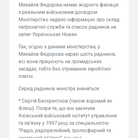
Михайла Федоріва немає жодного фахівця
з реальним військовим досвідом.
Міністерство надало інформацію про склад
патронатної служби та список радників на
запит Українських Новин.
Так, згідно з даними міністерства, у
Михайла Федорова наразі шість радників,
всі вони працюють на громадських
засадах, тобто без отримання заробітної
платні.
Серед радників міністра значаться:
* Сергій Бескрестнов (також відомий як
Флеш). Попри те, що він закінчив
Київський військовий інститут управління
та зв'язку у 1997 році за спеціальністю
"Радіо, радіорелейний, тропосферний та
космічний зв'язок", він не є