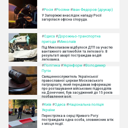
#
Росія
#
Росіяни
#
Іван Федоров (друкар)
У Запоріжжі внаслідок нападу Росії
загорілася офісна споруда.
#
Одеса
#
Дорожньо-транспортна
пригода
#
Миколаїв
Під Миколаєвом відбулося ДТП за участю
вантажного автомобіля та легкового. В
результаті аварії постраждав водій
легковика.
#
Політика
#
Укрінформ
#
Володимир
Путін
Священнослужитель Української
православної церкви Московського
патріархату, який передавав інформацію
про розташування військових підрозділів
на Донеччині, був засуджений до 15 років
позбавлення волі.
#
Київ
#
Одеса
#
Національна поліція
України
Перестрілка в серці Кривого Рогу:
постраждала одна особа, зловмисник втік
з місця події.