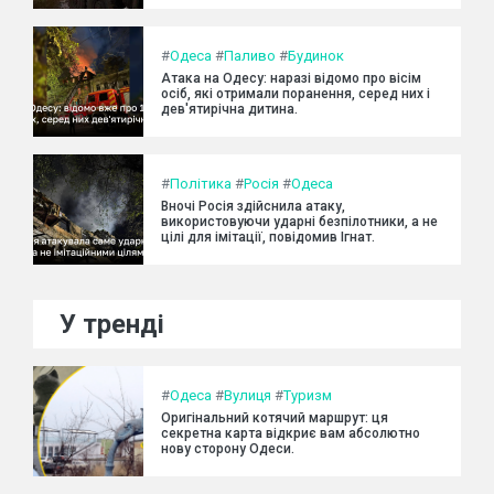
#
Одеса
#
Паливо
#
Будинок
Атака на Одесу: наразі відомо про вісім
осіб, які отримали поранення, серед них і
дев'ятирічна дитина.
#
Політика
#
Росія
#
Одеса
Вночі Росія здійснила атаку,
використовуючи ударні безпілотники, а не
цілі для імітації, повідомив Ігнат.
У тренді
#
Одеса
#
Вулиця
#
Туризм
Оригінальний котячий маршрут: ця
секретна карта відкриє вам абсолютно
нову сторону Одеси.