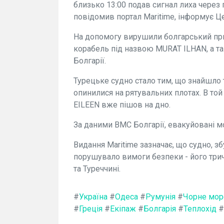
близько 13:00 подав сигнал лиха через 
повідомив портал Maritime, інформує Ц
На допомогу вирушили болгарський при
корабель під назвою MURAT ILHAN, а т
Болгарії.
Турецьке судно стало тим, що знайшло т
опинилися на рятувальних плотах. В той
EILEEN вже пішов на дно.
За даними ВМС Болгарії, евакуйовані 
Видання Maritime зазначає, що судно, з
порушувало вимоги безпеки - його тричі 
та Туреччині.
#
Україна
#
Одеса
#
Румунія
#
Чорне мор
#
Греція
#
Екіпаж
#
Болгарія
#
Теплохід
#