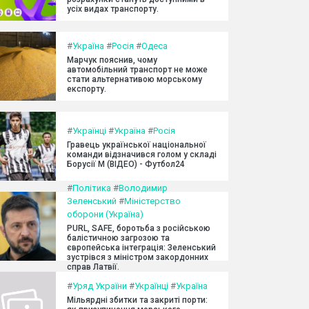
усіх видах транспорту.
#
Україна
#
Росія
#
Одеса
Марчук пояснив, чому
автомобільний транспорт не може
стати альтернативою морському
експорту.
#
Українці
#
Україна
#
Росія
Гравець української національної
команди відзначився голом у складі
Борусії М (ВІДЕО) - Футбол24
#
Політика
#
Володимир
Зеленський
#
Міністерство
оборони (Україна)
PURL, SAFE, боротьба з російською
балістичною загрозою та
європейська інтеграція: Зеленський
зустрівся з міністром закордонних
справ Латвії.
#
Уряд України
#
Українці
#
Україна
Мільярдні збитки та закриті порти: