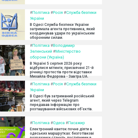
#
Політика
#
Росія
#
Служба безпеки
України
В Одесі Служба безпеки України
затримала агента противника, який
координував удари по українським
оборонним силам.
#
Політика
#
Володимир
Зеленський
#
Міністерство
оборони (Україна)
В Україні 5 серпня 2026 року
відбулися мітинги, присвячені 21-й
річниці протестів проти відставки
Михайла Федорова - Завтра.UA.
#
Політика
#
Росія
#
Служба безпеки
України
В Одесі був затриманий російський
агент, який через Telegram
передавав інформацію про
розташування військових об'єктів.
#
Політика
#
Одеса
#
Пасажир
Електронний квиток почне діяти в
одеських маршрутках: безготівкові
розрахунки стануть доступними в