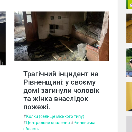
Трагічний інцидент на
Рівненщині: у своєму
домі загинули чоловік
та жінка внаслідок
пожежі.
#
Колки (селище міського типу)
#
Центральне опалення
#
Рівненська
область