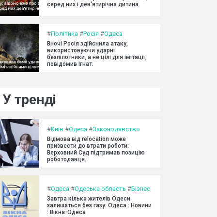
серед них і дев'ятирічна дитина.
#
Політика
#
Росія
#
Одеса
Вночі Росія здійснила атаку,
використовуючи ударні
безпілотники, а не цілі для імітації,
повідомив Ігнат.
У тренді
#
Київ
#
Одеса
#
Законодавство
Відмова від relocation може
призвести до втрати роботи:
Верховний Суд підтримав позицію
роботодавця.
#
Одеса
#
Одеська область
#
Бізнес
Завтра кілька жителів Одеси
залишаться без газу: Одеса : Новини
: Вікна-Одеса