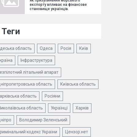
як призупинення морського
експорту впливає на фінансове
становище українців.
Теги
деська область
Одеса
Росія
Київ
країна
Інфраструктура
езпілотний літальний апарат
ніпропетровська область
Київська область
арківська область
Росіяни
иколаївська область
Українці
Харків
ніпро
Володимир Зеленський
римінальний кодекс України
Цензор.нет