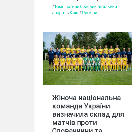
#
Безпілотний бойовий літальний
апарат
#
Київ
#
Росіяни
Жіноча національна
команда України
визначила склад для
матчів проти
Словаччини та