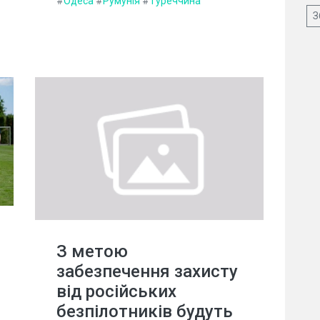
#
Одеса
#
Румунія
#
Туреччина
З
З метою
забезпечення захисту
від російських
безпілотників будуть