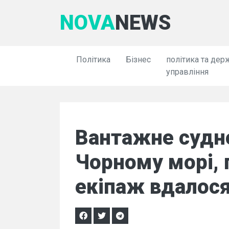
NOVA
NEWS
Політика
Бізнес
політика та дер
управління
Вантажне судно
Чорному морі, 
екіпаж вдалося