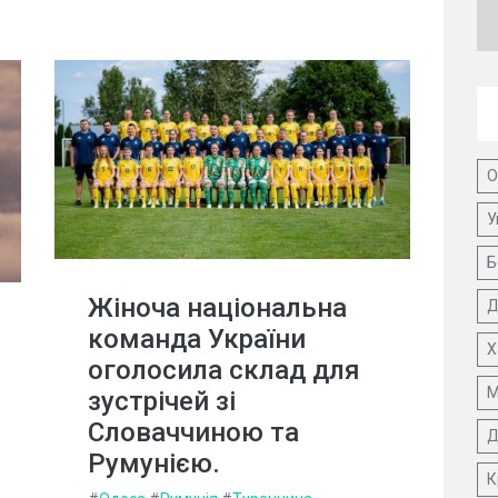
О
У
Б
Жіноча національна
Д
команда України
Х
оголосила склад для
М
зустрічей зі
Словаччиною та
Д
Румунією.
К