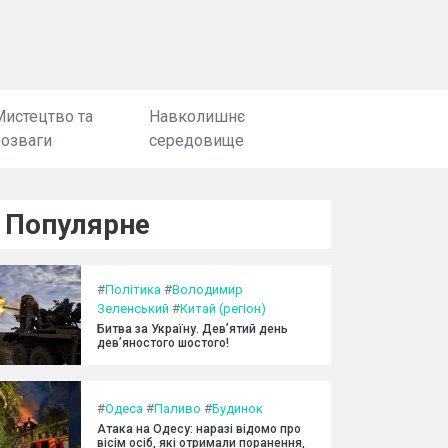
Мистецтво та
Навколишнє
розваги
середовище
Популярне
#
Політика
#
Володимир
Зеленський
#
Китай (регіон)
Битва за Україну. Дев’ятий день
дев’яностого шостого!
#
Одеса
#
Паливо
#
Будинок
Атака на Одесу: наразі відомо про
вісім осіб, які отримали поранення,