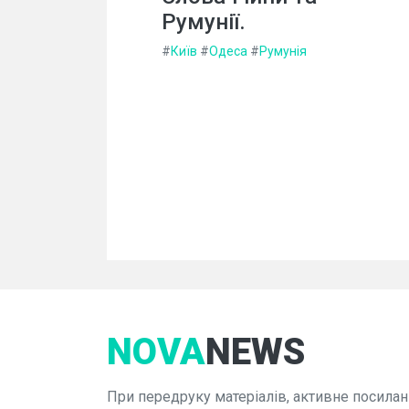
Румунії.
#
Київ
#
Одеса
#
Румунія
NOVA
NEWS
При передруку матеріалів, активне посилан