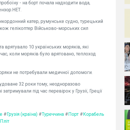
пробоїну - на борт почала надходити вода,
ензор.НЕТ.
кордонний катер, румунське судно, турецький
акож гелікоптер Військово-морських сил
а врятувало 10 українських моряків, які
 час, коли моряків було врятовано, теплоход
моряки не потребували медичної допомоги.
будоване 32 роки тому, неодноразово
затримували під час перевірок у Грузії, Греції
е
#
Грузія (країна)
#
Туреччина
#
Порт
#
Корабель
Пліт