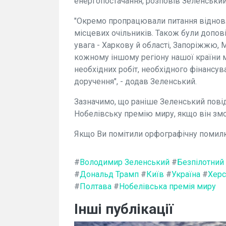
енергопостачання, розповів Зеленський
"Окремо пропрацювали питання відновле
місцевих очільників. Також були допові
увага - Харкову й області, Запоріжжю, М
кожному іншому регіону нашої країни ма
необхідних робіт, необхідного фінансу
доручення", - додав Зеленський.
Зазначимо, що раніше Зеленський пові
Нобелівську премію миру, якщо він змо
Якщо Ви помітили орфографічну помилк
#
Володимир Зеленський
#
Безпілотний 
#
Дональд Трамп
#
Київ
#
Україна
#
Херс
#
Полтава
#
Нобелівська премія миру
Інші публікації