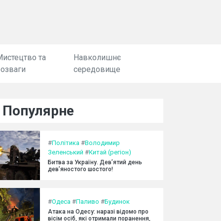
Мистецтво та
Навколишнє
розваги
середовище
Популярне
#
Політика
#
Володимир
Зеленський
#
Китай (регіон)
Битва за Україну. Дев’ятий день
дев’яностого шостого!
#
Одеса
#
Паливо
#
Будинок
Атака на Одесу: наразі відомо про
вісім осіб, які отримали поранення,