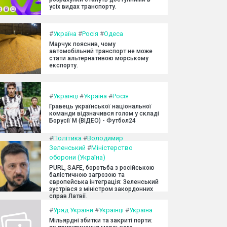
усіх видах транспорту.
#
Україна
#
Росія
#
Одеса
Марчук пояснив, чому
автомобільний транспорт не може
стати альтернативою морському
експорту.
#
Українці
#
Україна
#
Росія
Гравець української національної
команди відзначився голом у складі
Борусії М (ВІДЕО) - Футбол24
#
Політика
#
Володимир
Зеленський
#
Міністерство
оборони (Україна)
PURL, SAFE, боротьба з російською
балістичною загрозою та
європейська інтеграція: Зеленський
зустрівся з міністром закордонних
справ Латвії.
#
Уряд України
#
Українці
#
Україна
Мільярдні збитки та закриті порти: