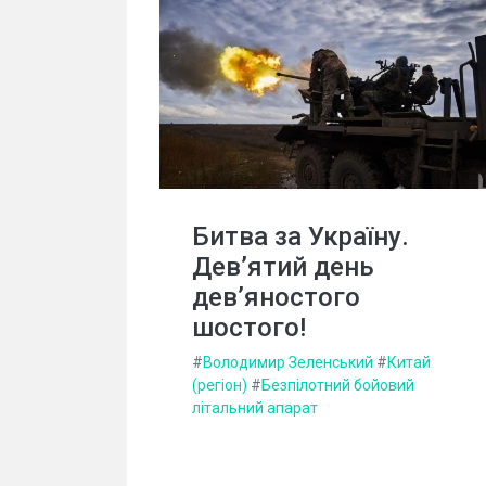
Битва за Україну.
Дев’ятий день
дев’яностого
шостого!
#
Володимир Зеленський
#
Китай
(регіон)
#
Безпілотний бойовий
літальний апарат