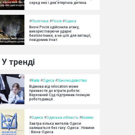
серед них і дев'ятирічна дитина.
#
Політика
#
Росія
#
Одеса
Вночі Росія здійснила атаку,
використовуючи ударні
безпілотники, а не цілі для імітації,
повідомив Ігнат.
У тренді
#
Київ
#
Одеса
#
Законодавство
Відмова від relocation може
призвести до втрати роботи:
Верховний Суд підтримав позицію
роботодавця.
#
Одеса
#
Одеська область
#
Бізнес
Завтра кілька жителів Одеси
залишаться без газу: Одеса : Новини
: Вікна-Одеса