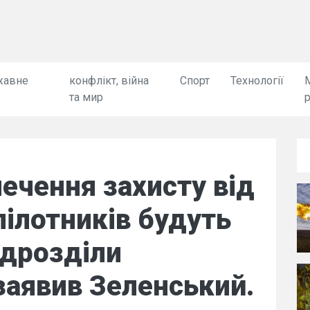
жавне
конфлікт, війна
Спорт
Технології
та мир
ечення захисту від
пілотників будуть
ідрозділи
 заявив Зеленський.