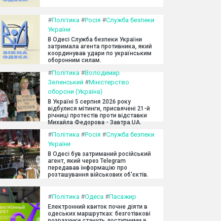
#
Політика
#
Росія
#
Служба безпеки
України
В Одесі Служба безпеки України
затримала агента противника, який
координував удари по українським
оборонним силам.
#
Політика
#
Володимир
Зеленський
#
Міністерство
оборони (Україна)
В Україні 5 серпня 2026 року
відбулися мітинги, присвячені 21-й
річниці протестів проти відставки
Михайла Федорова - Завтра.UA.
#
Політика
#
Росія
#
Служба безпеки
України
В Одесі був затриманий російський
агент, який через Telegram
передавав інформацію про
розташування військових об'єктів.
#
Політика
#
Одеса
#
Пасажир
Електронний квиток почне діяти в
одеських маршрутках: безготівкові
розрахунки стануть доступними в