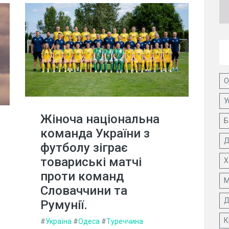
О
У
Жіноча національна
Б
команда України з
Д
футболу зіграє
товариські матчі
Х
проти команд
М
Словаччини та
Д
Румунії.
К
#
Україна
#
Одеса
#
Туреччина