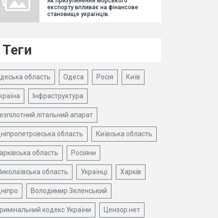
як призупинення морського
експорту впливає на фінансове
становище українців.
Теги
деська область
Одеса
Росія
Київ
країна
Інфраструктура
езпілотний літальний апарат
ніпропетровська область
Київська область
арківська область
Росіяни
иколаївська область
Українці
Харків
ніпро
Володимир Зеленський
римінальний кодекс України
Цензор.нет