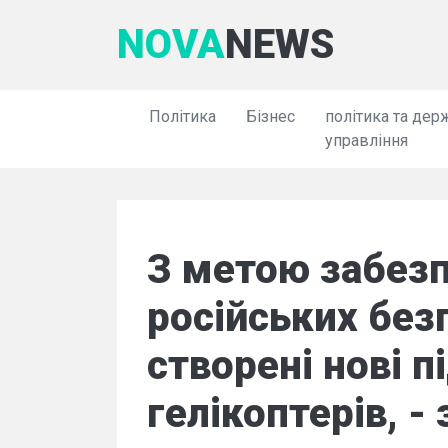
NOVA
NEWS
Політика
Бізнес
політика та дер
управління
З метою забезп
російських без
створені нові п
гелікоптерів, -