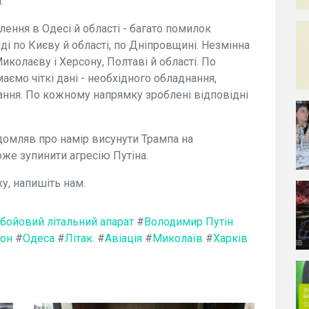
.
ння в Одесі й області - багато помилок
ді по Києву й області, по Дніпровщині. Незмінна
иколаєву і Херсону, Полтаві й області. По
ємо чіткі дані - необхідного обладнання,
вання. По кожному напрямку зроблені відповідні
домляв про намір висунути Трампа на
же зупинити агресію Путіна.
у, напишіть нам.
бойовий літальний апарат
#
Володимир Путін
он
#
Одеса
#
Літак.
#
Авіація
#
Миколаїв
#
Харків