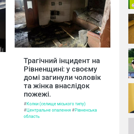
Трагічний інцидент на
Рівненщині: у своєму
домі загинули чоловік
та жінка внаслідок
пожежі.
#
Колки (селище міського типу)
#
Центральне опалення
#
Рівненська
область