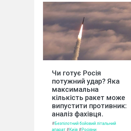
Чи готує Росія
потужний удар? Яка
максимальна
кількість ракет може
випустити противник:
аналіз фахівця.
#
Безпілотний бойовий літальний
апарат
#
Київ
#
Росіяни