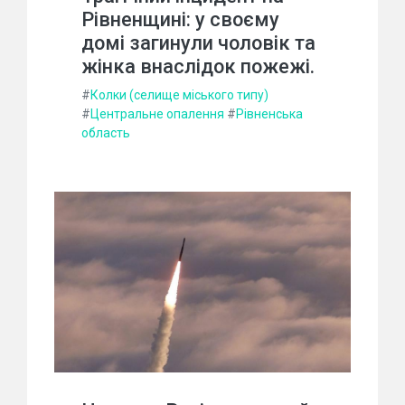
Рівненщині: у своєму
домі загинули чоловік та
жінка внаслідок пожежі.
#
Колки (селище міського типу)
#
Центральне опалення
#
Рівненська
область