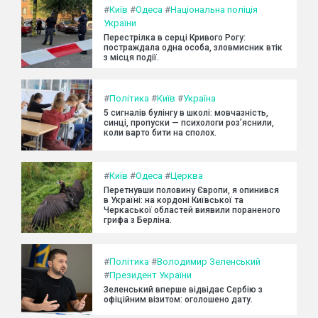
#
Київ
#
Одеса
#
Національна поліція
України
Перестрілка в серці Кривого Рогу:
постраждала одна особа, зловмисник втік
з місця події.
#
Політика
#
Київ
#
Україна
5 сигналів булінгу в школі: мовчазність,
синці, пропуски — психологи роз’яснили,
коли варто бити на сполох.
#
Київ
#
Одеса
#
Церква
Перетнувши половину Європи, я опинився
в Україні: на кордоні Київської та
Черкаської областей виявили пораненого
грифа з Берліна.
#
Політика
#
Володимир Зеленський
#
Президент України
Зеленський вперше відвідає Сербію з
офіційним візитом: оголошено дату.