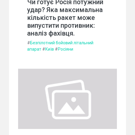
Чи готує Росія потужний
удар? Яка максимальна
кількість ракет може
випустити противник:
аналіз фахівця.
#
Безпілотний бойовий літальний
апарат
#
Київ
#
Росіяни