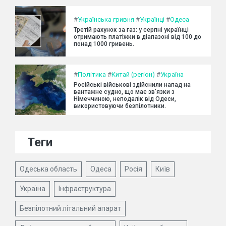
#
Українська гривня
#
Українці
#
Одеса
Третій рахунок за газ: у серпні українці
отримають платіжки в діапазоні від 100 до
понад 1000 гривень.
#
Політика
#
Китай (регіон)
#
Україна
Російські військові здійснили напад на
вантажне судно, що має зв'язки з
Німеччиною, неподалік від Одеси,
використовуючи безпілотники.
Теги
Одеська область
Одеса
Росія
Київ
Україна
Інфраструктура
Безпілотний літальний апарат