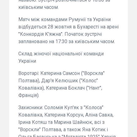
київським часом.
Матч між командами Румунії та України
відбудеться 28 жовтня в Бухаресті на арені
"Конкордія К'яжна". Початок зустрічі
заплановано на 17:30 за київським часом.
Склад жіночої національної команди
України
Воротарі: Катерина Самсон ("Ворскла"
Полтава), Дар'я Келюшик ("Колос"
Ковалівка), Катерина Боклач ("Нант",
Франція).
Захисники: Соломія Куп'як з "Колоса"
Ковалівка, Катерина Корсун, Аліна Савка,
Ірина Котяш та Марина Шайнюк, всі з
"Ворскли" Полтава, а також Яна Котик і
Ольга Басанська з "Металіста 1925" Харків,