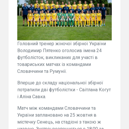
Головний тренер жіночої збірної України
Володимир Пятенко оголосив імена 24
футболісток, викликаних для участі в
товариських матчах із командами
Словаччини та Румунії.
Вперше до складу національної збірної
потрапили дві футболістки - Світлана Когут
і Аліна Савка.
Матч між командами Словаччини та
України заплановано на 25 жовтня в
містечку Сенець, на стадіоні з такою ж
назвою. Зустріч розпочнеться о 18:00 за