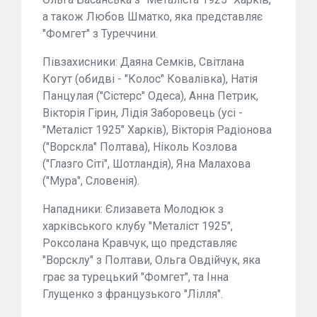
а також Любов Шматко, яка представляє
"Фомгет" з Туреччини.
Півзахисники: Даяна Семків, Світлана
Когут (обидві - "Колос" Ковалівка), Натія
Панцулая ("Сістерс" Одеса), Анна Петрик,
Вікторія Гірин, Лідія Заборовець (усі -
"Металіст 1925" Харків), Вікторія Радіонова
("Ворскла" Полтава), Ніколь Козлова
("Глазго Сіті", Шотландія), Яна Малахова
("Мура", Словенія).
Нападники: Єлизавета Молодюк з
харківського клубу "Металіст 1925",
Роксолана Кравчук, що представляє
"Ворсклу" з Полтави, Ольга Овдійчук, яка
грає за турецький "Фомгет", та Інна
Глущенко з французького "Лілля".