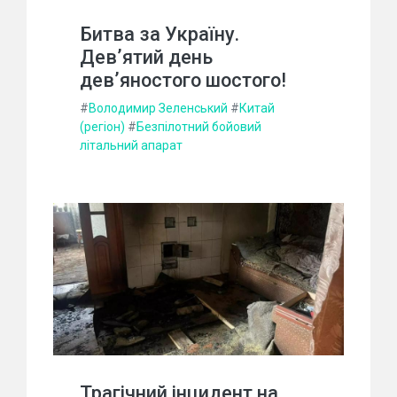
Битва за Україну.
Дев’ятий день
дев’яностого шостого!
#
Володимир Зеленський
#
Китай
(регіон)
#
Безпілотний бойовий
літальний апарат
Трагічний інцидент на