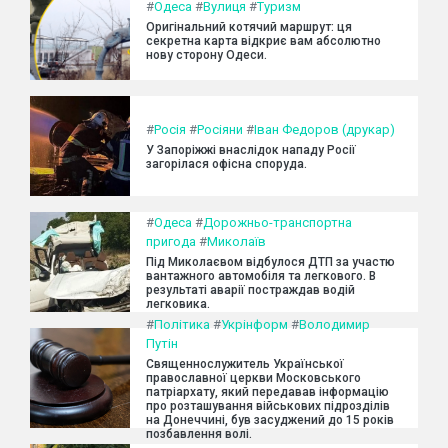
#
Одеса
#
Вулиця
#
Туризм
Оригінальний котячий маршрут: ця
секретна карта відкриє вам абсолютно
нову сторону Одеси.
#
Росія
#
Росіяни
#
Іван Федоров (друкар)
У Запоріжжі внаслідок нападу Росії
загорілася офісна споруда.
#
Одеса
#
Дорожньо-транспортна
пригода
#
Миколаїв
Під Миколаєвом відбулося ДТП за участю
вантажного автомобіля та легкового. В
результаті аварії постраждав водій
легковика.
#
Політика
#
Укрінформ
#
Володимир
Путін
Священнослужитель Української
православної церкви Московського
патріархату, який передавав інформацію
про розташування військових підрозділів
на Донеччині, був засуджений до 15 років
позбавлення волі.