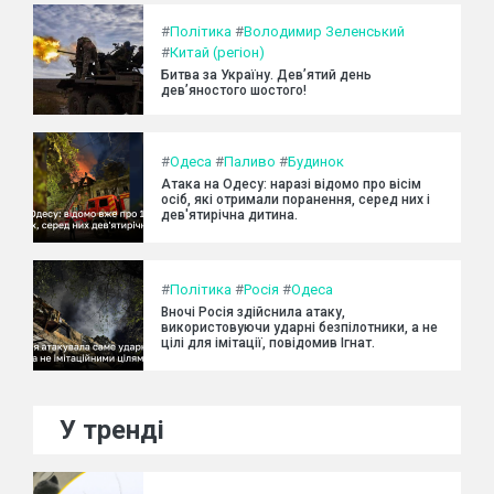
#
Політика
#
Володимир Зеленський
#
Китай (регіон)
Битва за Україну. Дев’ятий день
дев’яностого шостого!
#
Одеса
#
Паливо
#
Будинок
Атака на Одесу: наразі відомо про вісім
осіб, які отримали поранення, серед них і
дев'ятирічна дитина.
#
Політика
#
Росія
#
Одеса
Вночі Росія здійснила атаку,
використовуючи ударні безпілотники, а не
цілі для імітації, повідомив Ігнат.
У тренді