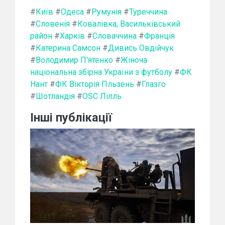
#
Київ
#
Одеса
#
Румунія
#
Туреччина
#
Словенія
#
Ковалівка, Васильківський
район
#
Харків
#
Словаччина
#
Франція
#
Катерина Самсон
#
Дивись Овдійчук
#
Володимир П'ятенко
#
Жіноча
національна збірна України з футболу
#
ФК
Нант
#
ФК Вікторія Пльзень
#
Глазго
#
Шотландія
#
OSC Лілль
Інші публікації