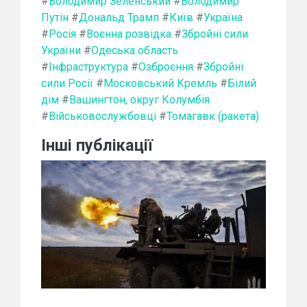
#
Володимир Зеленський
#
Володимир
Путін
#
Дональд Трамп
#
Київ
#
Україна
#
Росія
#
Воєнна розвідка
#
Збройні сили
України
#
Одеська область
#
Інфраструктура
#
Озброєння
#
Збройні
сили Росії
#
Московський Кремль
#
Білий
дім
#
Вашингтон, округ Колумбія
#
Військовослужбовці
#
Томагавк (ракета)
Інші публікації