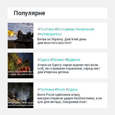
Популярне
#
Політика
#
Володимир Зеленський
#
Китай (регіон)
Битва за Україну. Дев’ятий день
дев’яностого шостого!
#
Одеса
#
Паливо
#
Будинок
Атака на Одесу: наразі відомо про вісім
осіб, які отримали поранення, серед них і
дев'ятирічна дитина.
#
Політика
#
Росія
#
Одеса
Вночі Росія здійснила атаку,
використовуючи ударні безпілотники, а не
цілі для імітації, повідомив Ігнат.