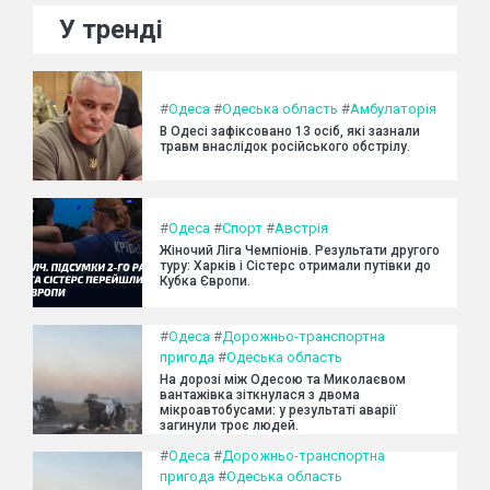
У тренді
#
Одеса
#
Одеська область
#
Амбулаторія
В Одесі зафіксовано 13 осіб, які зазнали
травм внаслідок російського обстрілу.
#
Одеса
#
Спорт
#
Австрія
Жіночий Ліга Чемпіонів. Результати другого
туру: Харків і Сістерс отримали путівки до
Кубка Європи.
#
Одеса
#
Дорожньо-транспортна
пригода
#
Одеська область
На дорозі між Одесою та Миколаєвом
вантажівка зіткнулася з двома
мікроавтобусами: у результаті аварії
загинули троє людей.
#
Одеса
#
Дорожньо-транспортна
пригода
#
Одеська область