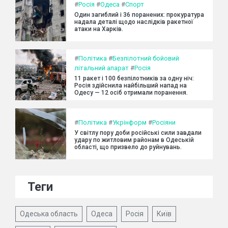
#
Росія
#
Одеса
#
Спорт
Один загиблий і 36 поранених: прокуратура
надала деталі щодо наслідків ракетної
атаки на Харків.
#
Політика
#
Безпілотний бойовий
літальний апарат
#
Росія
11 ракет і 100 безпілотників за одну ніч:
Росія здійснила найбільший напад на
Одесу — 12 осіб отримали поранення.
#
Політика
#
Укрінформ
#
Росіяни
У світлу пору доби російські сили завдали
удару по житловим районам в Одеській
області, що призвело до руйнувань.
Теги
Одеська область
Одеса
Росія
Київ