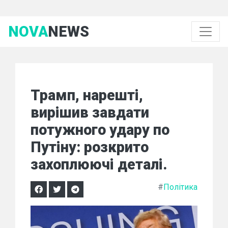
NOVA
NEWS
Трамп, нарешті,
вирішив завдати
потужного удару по
Путіну: розкрито
захоплюючі деталі.
#
Політика