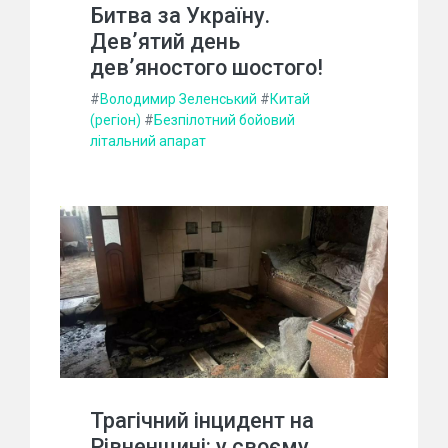
Битва за Україну.
Дев’ятий день
дев’яностого шостого!
#
Володимир Зеленський
#
Китай
(регіон)
#
Безпілотний бойовий
літальний апарат
Трагічний інцидент на
Рівненщині: у своєму