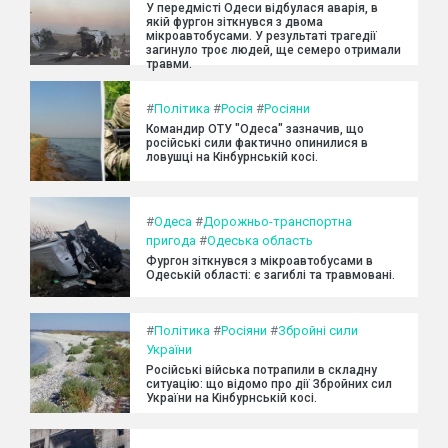
У передмісті Одеси відбулася аварія, в
якій фургон зіткнувся з двома
мікроавтобусами. У результаті трагедії
загинуло троє людей, ще семеро отримали
травми.
#
Політика
#
Росія
#
Росіяни
Командир ОТУ "Одеса" зазначив, що
російські сили фактично опинилися в
ловушці на Кінбурнській косі.
#
Одеса
#
Дорожньо-транспортна
пригода
#
Одеська область
Фургон зіткнувся з мікроавтобусами в
Одеській області: є загиблі та травмовані.
#
Політика
#
Росіяни
#
Збройні сили
України
Російські війська потрапили в складну
ситуацію: що відомо про дії Збройних сил
України на Кінбурнській косі.