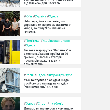
від Олександри Паскаль
#
Київ
#
Україна
#
Одеса
Uklon придбав компанію, що
управляє електросамокатами e-
Wings, за суму 97,6 мільйона
гривень.
#
Політика
#
Українська гривня
#
Одеса
Тестова маршрутка "Лапаївка" в
околицях Львова: проїзд за 20
гривень, пільгові категорії
пасажирів можуть їздити
безкоштовно.
#
Росія
#
Одеса
#
Інфраструктура
УАФ виступила з осудом щодо
російського нападу на стадіон
"Чорноморець" в Одесі.
#
Одеса
#
Спорт
#
Футболіст
Динамо визначилося з командою