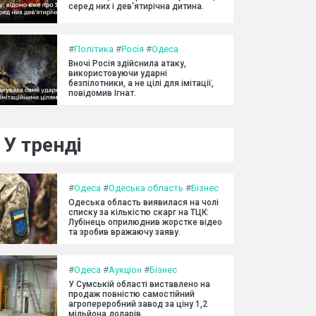
серед них і дев'ятирічна дитина.
#
Політика
#
Росія
#
Одеса
Вночі Росія здійснила атаку,
використовуючи ударні
безпілотники, а не цілі для імітації,
повідомив Ігнат.
У тренді
#
Одеса
#
Одеська область
#
Бізнес
Одеська область виявилася на чолі
списку за кількістю скарг на ТЦК:
Лубінець оприлюднив жорстке відео
та зробив вражаючу заяву.
#
Одеса
#
Аукціон
#
Бізнес
У Сумській області виставлено на
продаж повністю самостійний
агропереробний завод за ціну 1,2
мільйона доларів.