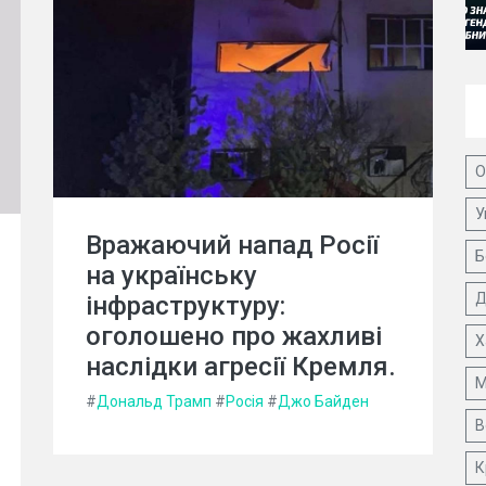
О
У
Вражаючий напад Росії
Б
на українську
Д
інфраструктуру:
оголошено про жахливі
Х
наслідки агресії Кремля.
М
#
Дональд Трамп
#
Росія
#
Джо Байден
В
К