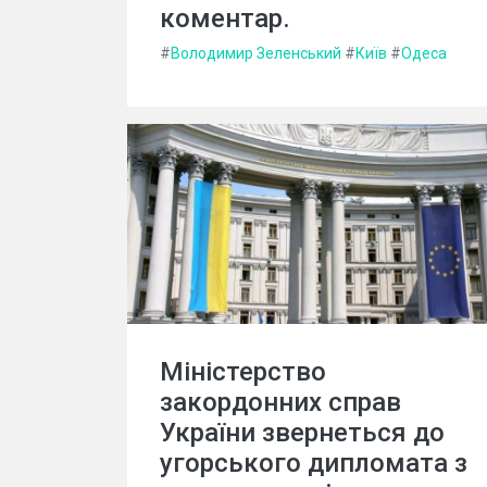
коментар.
#
Володимир Зеленський
#
Київ
#
Одеса
Міністерство
закордонних справ
України звернеться до
угорського дипломата з