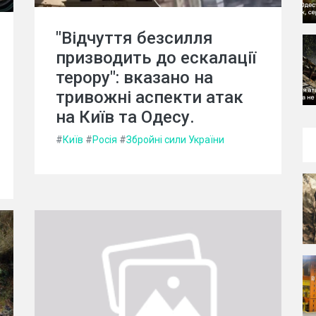
"Відчуття безсилля
призводить до ескалації
терору": вказано на
тривожні аспекти атак
на Київ та Одесу.
#
Київ
#
Росія
#
Збройні сили України