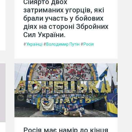
Сійярто двох
затриманих угорців, які
брали участь у бойових
діях на стороні Збройних
Сил України.
#
Українці
#
Володимир Путін
#
Росія
Росія має намір до кінця