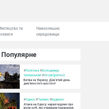
Мистецтво та
Навколишнє
розваги
середовище
Популярне
#
Політика
#
Володимир
Зеленський
#
Китай (регіон)
Битва за Україну. Дев’ятий день
дев’яностого шостого!
#
Одеса
#
Паливо
#
Будинок
Атака на Одесу: наразі відомо про
вісім осіб, які отримали поранення,