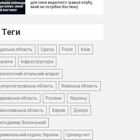
для сина видатного гравця клубу,
який не потрібен Костюку.
Теги
деська область
Одеса
Росія
Київ
країна
Інфраструктура
езпілотний літальний апарат
ніпропетровська область
Київська область
арківська область
Росіяни
Українці
иколаївська область
Харків
Дніпро
олодимир Зеленський
римінальний кодекс України
Цензор.нет