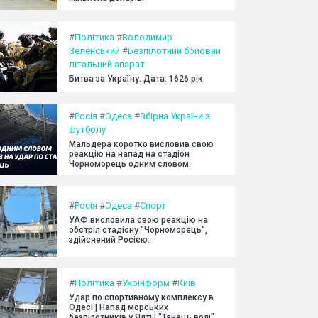
#
Політика
#
Володимир
Зеленський
#
Безпілотний бойовий
літальний апарат
Битва за Україну. Дата: 1626 рік.
#
Росія
#
Одеса
#
Збірна України з
футболу
Мальдера коротко висловив свою
реакцію на напад на стадіон
Чорноморець одним словом.
#
Росія
#
Одеса
#
Спорт
УАФ висловила свою реакцію на
обстріл стадіону "Чорноморець",
здійснений Росією.
#
Політика
#
Укрінформ
#
Київ
Удар по спортивному комплексу в
Одесі | Напад морських
безпілотників у Ялті | "Танець волі"