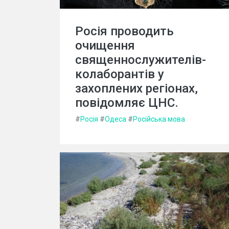
Росія проводить
очищення
священнослужителів-
колаборантів у
захоплених регіонах,
повідомляє ЦНС.
#
Росія
#
Одеса
#
Російська мова