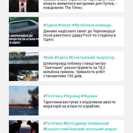
можуть виявитися вигідними для Путіна, -
повідомляє The Times.
#
Одеса
#
Спорт
#
Футбольна команда
Динамо надіслало запит до Чорноморця
після ракетного удару Росії по стадіону в
Одесі.
#
Київ
#
Одеса
#
Електричний генератор
Шляхопровід поблизу станції метро
"Святошин" реконструюють за 18,2
мільйона гривень: тривалість робіт
становитиме 150 днів.
#
Політика
#
Українці
#
Україна
Туреччина виступає з ініціативою ввести
мораторій на атаки по кораблях.
#
Політика
#
Володимир Зеленський
#
Безпілотний бойовий літальний апарат