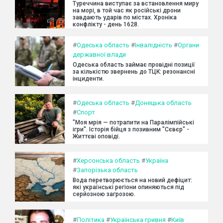
Туреччина виступає за встановлення миру
на морі, в той час як російські дрони
завдають ударів по містах. Хроніка
конфлікту - день 1628.
#
Одеська область
#
Інвалідність
#
Органи
державної влади
Одеська область займає провідні позиції
за кількістю звернень до ТЦК: резонансні
інциденти.
#
Одеська область
#
Донецька область
#
Спорт
"Моя мрія — потрапити на Паралімпійські
ігри". Історія бійця з позивним "Сєвєр" -
Життєві оповіді.
#
Херсонська область
#
Україна
#
Запорізька область
Вода перетворюється на новий дефіцит:
які українські регіони опиняються під
серйозною загрозою.
#
Політика
#
Українська гривня
#
Київ