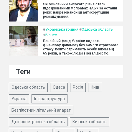
Які чиновники високого рівня стали
підозрюваними у справах НАБУ за останні
роки: найрезонансніші антикорупційні
розслідування.
#
Українська гривня
#
Одеська область
#
Бізнес
Пенсійний фонд України надасть
фінансову допомогу без вимоги страхового
стажу: кошти отримають особи віком від
65 років, а також люди з інвалідністю.
Теги
Одеська область
Одеса
Росія
Київ
Україна
Інфраструктура
Безпілотний літальний апарат
Дніпропетровська область
Київська область