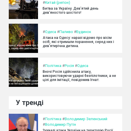
#
Китай (регіон)
Битва за Україну. Дев’ятий день
дев’яностого шостого!
#
Одеса
#
Паливо
#
Будинок
Атака на Одесу: наразі відомо про вісім
осіб, які отримали поранення, серед них і
дев'ятирічна дитина.
#
Політика
#
Росія
#
Одеса
Вночі Росія здійснила атаку,
використовуючи ударні безпілотники, а не
цілі для імітації, повідомив Ігнат.
У тренді
#
Політика
#
Володимир Зеленський
#
Володимир Путін
Зухвалі атаки України на територію Росії