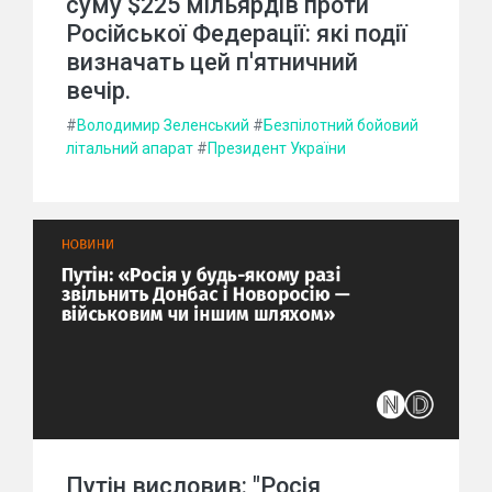
суму $225 мільярдів проти
Російської Федерації: які події
визначать цей п'ятничний
вечір.
#
Володимир Зеленський
#
Безпілотний бойовий
літальний апарат
#
Президент України
Путін висловив: "Росія