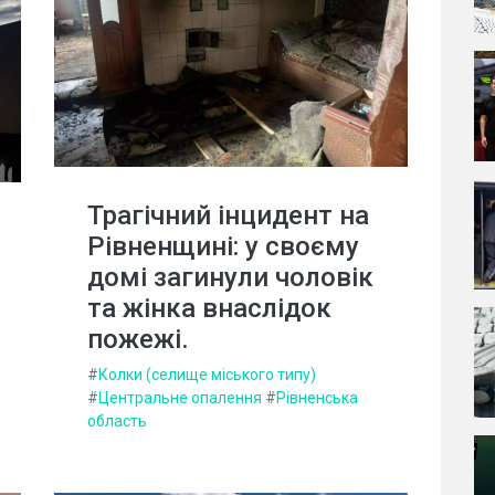
Трагічний інцидент на
Рівненщині: у своєму
домі загинули чоловік
та жінка внаслідок
пожежі.
#
Колки (селище міського типу)
#
Центральне опалення
#
Рівненська
область