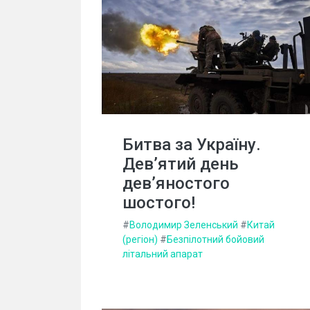
Битва за Україну.
Дев’ятий день
дев’яностого
шостого!
#
Володимир Зеленський
#
Китай
(регіон)
#
Безпілотний бойовий
літальний апарат