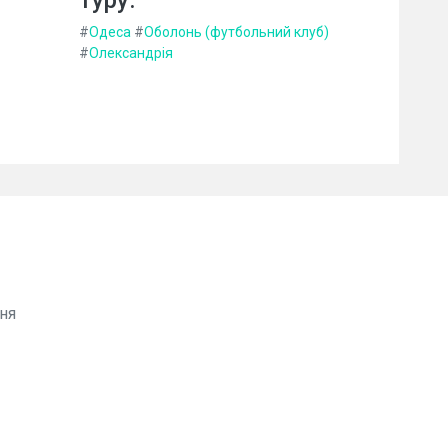
#
Одеса
#
Оболонь (футбольний клуб)
#
Олександрія
ня