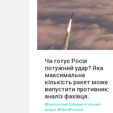
Чи готує Росія
потужний удар? Яка
максимальна
кількість ракет може
випустити противник:
аналіз фахівця.
#
Безпілотний бойовий літальний
апарат
#
Київ
#
Росіяни