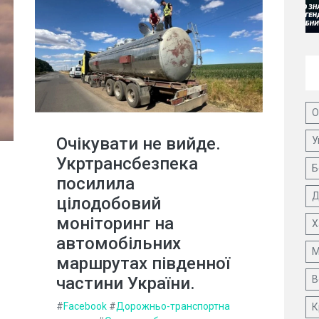
О
Очікувати не вийде.
У
Укртрансбезпека
Б
посилила
Д
цілодобовий
моніторинг на
Х
автомобільних
М
маршрутах південної
частини України.
В
#
Facebook
#
Дорожньо-транспортна
К