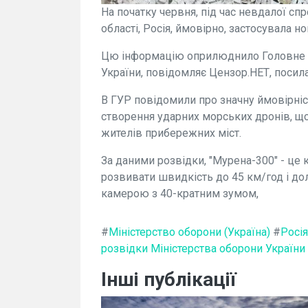
На початку червня, під час невдалої сп
області, Росія, ймовірно, застосувала н
Цю інформацію оприлюднило Головне у
України, повідомляє Цензор.НЕТ, посил
В ГУР повідомили про значну ймовірніст
створення ударних морських дронів, щ
жителів прибережних міст.
За даними розвідки, "Мурена-300" - це 
розвивати швидкість до 45 км/год і до
камерою з 40-кратним зумом,
#
Міністерство оборони (Україна)
#
Росія
розвідки Міністерства оборони України
Інші публікації