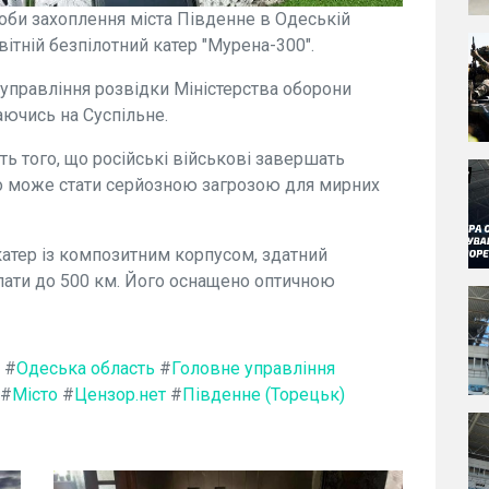
роби захоплення міста Південне в Одеській
овітній безпілотний катер "Мурена-300".
правління розвідки Міністерства оборони
аючись на Суспільне.
ь того, що російські військові завершать
о може стати серйозною загрозою для мирних
катер із композитним корпусом, здатний
лати до 500 км. Його оснащено оптичною
#
Одеська область
#
Головне управління
#
Місто
#
Цензор.нет
#
Південне (Торецьк)