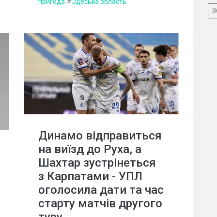
пригода
#
Одеська область
З
Динамо відправиться
на виїзд до Руха, а
Шахтар зустрінеться
з Карпатами - УПЛ
оголосила дати та час
старту матчів другого
туру.