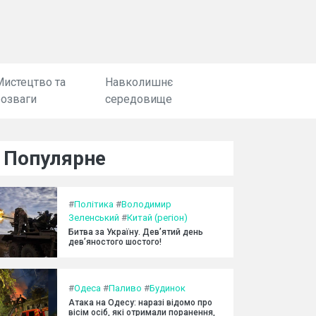
Мистецтво та
Навколишнє
розваги
середовище
Популярне
#
Політика
#
Володимир
Зеленський
#
Китай (регіон)
Битва за Україну. Дев’ятий день
дев’яностого шостого!
#
Одеса
#
Паливо
#
Будинок
Атака на Одесу: наразі відомо про
вісім осіб, які отримали поранення,