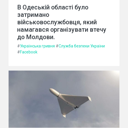
В Одеській області було
затримано
військовослужбовця, який
намагався організувати втечу
до Молдови.
#
Українська гривня
#
Служба безпеки України
#
Facebook