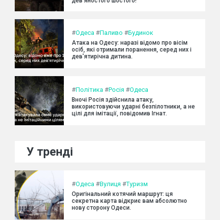
дев’яностого шостого!
#
Одеса
#
Паливо
#
Будинок
Атака на Одесу: наразі відомо про вісім
осіб, які отримали поранення, серед них і
дев'ятирічна дитина.
#
Політика
#
Росія
#
Одеса
Вночі Росія здійснила атаку,
використовуючи ударні безпілотники, а не
цілі для імітації, повідомив Ігнат.
У тренді
#
Одеса
#
Вулиця
#
Туризм
Оригінальний котячий маршрут: ця
секретна карта відкриє вам абсолютно
нову сторону Одеси.