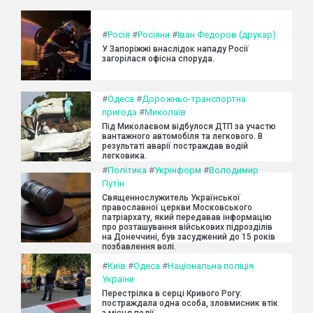
#
Росія
#
Росіяни
#
Іван Федоров (друкар)
У Запоріжжі внаслідок нападу Росії
загорілася офісна споруда.
#
Одеса
#
Дорожньо-транспортна
пригода
#
Миколаїв
Під Миколаєвом відбулося ДТП за участю
вантажного автомобіля та легкового. В
результаті аварії постраждав водій
легковика.
#
Політика
#
Укрінформ
#
Володимир
Путін
Священнослужитель Української
православної церкви Московського
патріархату, який передавав інформацію
про розташування військових підрозділів
на Донеччині, був засуджений до 15 років
позбавлення волі.
#
Київ
#
Одеса
#
Національна поліція
України
Перестрілка в серці Кривого Рогу:
постраждала одна особа, зловмисник втік