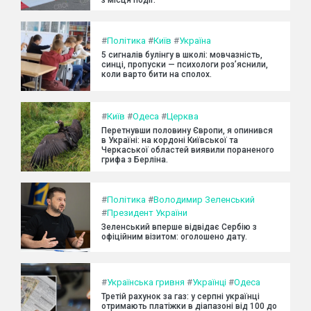
з місця події.
#
Політика
#
Київ
#
Україна
5 сигналів булінгу в школі: мовчазність,
синці, пропуски — психологи роз’яснили,
коли варто бити на сполох.
#
Київ
#
Одеса
#
Церква
Перетнувши половину Європи, я опинився
в Україні: на кордоні Київської та
Черкаської областей виявили пораненого
грифа з Берліна.
#
Політика
#
Володимир Зеленський
#
Президент України
Зеленський вперше відвідає Сербію з
офіційним візитом: оголошено дату.
#
Українська гривня
#
Українці
#
Одеса
Третій рахунок за газ: у серпні українці
отримають платіжки в діапазоні від 100 до