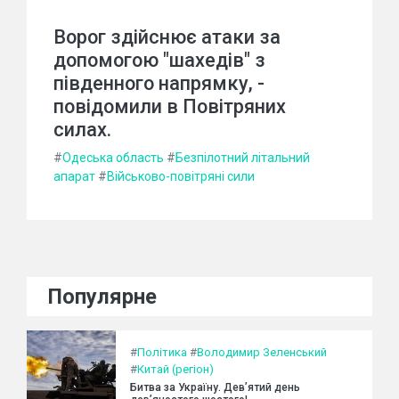
Ворог здійснює атаки за
допомогою "шахедів" з
південного напрямку, -
повідомили в Повітряних
силах.
#
Одеська область
#
Безпілотний літальний
апарат
#
Військово-повітряні сили
Популярне
#
Політика
#
Володимир Зеленський
#
Китай (регіон)
Битва за Україну. Дев’ятий день