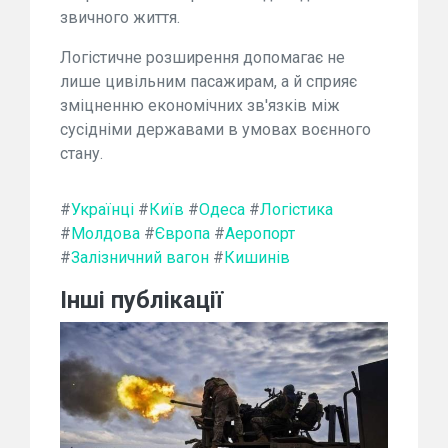
звичного життя.
Логістичне розширення допомагає не
лише цивільним пасажирам, а й сприяє
зміцненню економічних зв'язків між
сусідніми державами в умовах воєнного
стану.
#
Українці
#
Київ
#
Одеса
#
Логістика
#
Молдова
#
Європа
#
Аеропорт
#
Залізничний вагон
#
Кишинів
Інші публікації