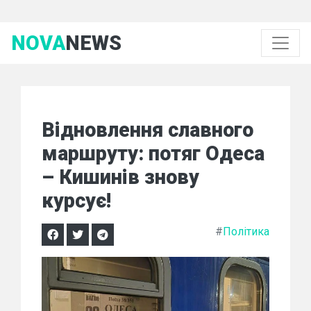
NOVA
NEWS
Відновлення славного
маршруту: потяг Одеса
– Кишинів знову
курсує!
#
Політика