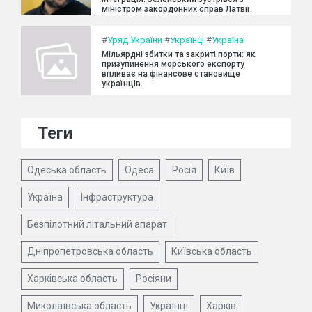
міністром закордонних справ Латвії.
#
Уряд України
#
Українці
#
Україна
Мільярдні збитки та закриті порти: як
призупинення морського експорту
впливає на фінансове становище
українців.
Теги
Одеська область
Одеса
Росія
Київ
Україна
Інфраструктура
Безпілотний літальний апарат
Дніпропетровська область
Київська область
Харківська область
Росіяни
Миколаївська область
Українці
Харків