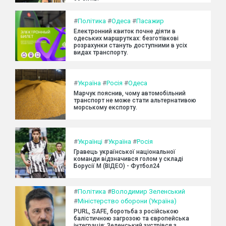
#
Політика
#
Одеса
#
Пасажир
Електронний квиток почне діяти в
одеських маршрутках: безготівкові
розрахунки стануть доступними в усіх
видах транспорту.
#
Україна
#
Росія
#
Одеса
Марчук пояснив, чому автомобільний
транспорт не може стати альтернативою
морському експорту.
#
Українці
#
Україна
#
Росія
Гравець української національної
команди відзначився голом у складі
Борусії М (ВІДЕО) - Футбол24
#
Політика
#
Володимир Зеленський
#
Міністерство оборони (Україна)
PURL, SAFE, боротьба з російською
балістичною загрозою та європейська
інтеграція: Зеленський зустрівся з