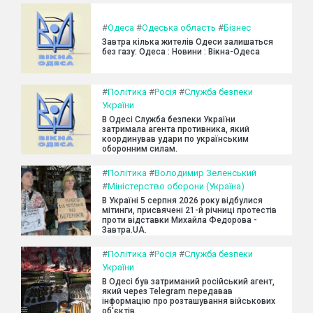
#
Одеса
#
Одеська область
#
Бізнес
Завтра кілька жителів Одеси залишаться
без газу: Одеса : Новини : Вікна-Одеса
#
Політика
#
Росія
#
Служба безпеки
України
В Одесі Служба безпеки України
затримала агента противника, який
координував удари по українським
оборонним силам.
#
Політика
#
Володимир Зеленський
#
Міністерство оборони (Україна)
В Україні 5 серпня 2026 року відбулися
мітинги, присвячені 21-й річниці протестів
проти відставки Михайла Федорова -
Завтра.UA.
#
Політика
#
Росія
#
Служба безпеки
України
В Одесі був затриманий російський агент,
який через Telegram передавав
інформацію про розташування військових
об'єктів.