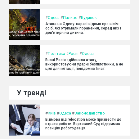
#
Одеса
#
Паливо
#
Будинок
Атака на Одесу: наразі відомо про вісім
осіб, які отримали поранення, серед них і
дев'ятирічна дитина.
#
Політика
#
Росія
#
Одеса
Вночі Росія здійснила атаку,
використовуючи ударні безпілотники, а не
цілі для імітації, повідомив Ігнат.
У тренді
#
Київ
#
Одеса
#
Законодавство
Відмова від relocation може призвести до
втрати роботи: Верховний Суд підтримав
позицію роботодавця.