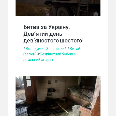
Битва за Україну.
Дев’ятий день
дев’яностого шостого!
#
Володимир Зеленський
#
Китай
(регіон)
#
Безпілотний бойовий
літальний апарат