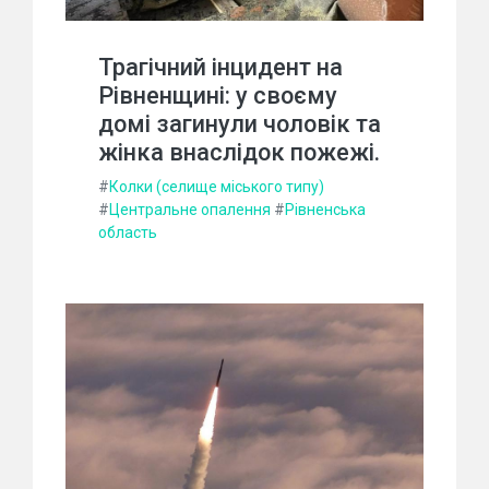
Трагічний інцидент на
Рівненщині: у своєму
домі загинули чоловік та
жінка внаслідок пожежі.
#
Колки (селище міського типу)
#
Центральне опалення
#
Рівненська
область