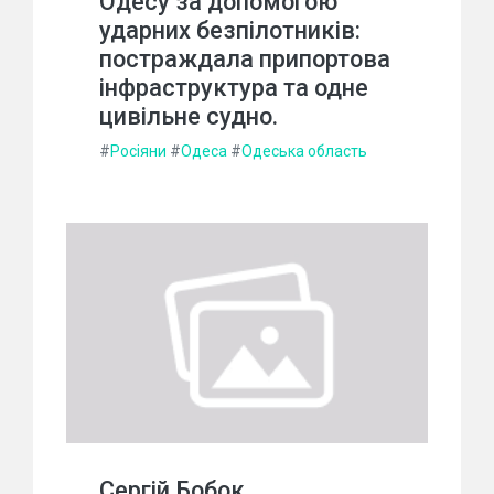
Одесу за допомогою
ударних безпілотників:
постраждала припортова
інфраструктура та одне
цивільне судно.
#
Росіяни
#
Одеса
#
Одеська область
Сергій Бобок