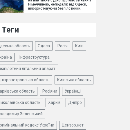
на вантажне судно, що має зв'язки з
Німеччиною, неподалік від Одеси,
використовуючи безпілотники.
Теги
деська область
Одеса
Росія
Київ
країна
Інфраструктура
езпілотний літальний апарат
ніпропетровська область
Київська область
арківська область
Росіяни
Українці
иколаївська область
Харків
Дніпро
олодимир Зеленський
римінальний кодекс України
Цензор.нет