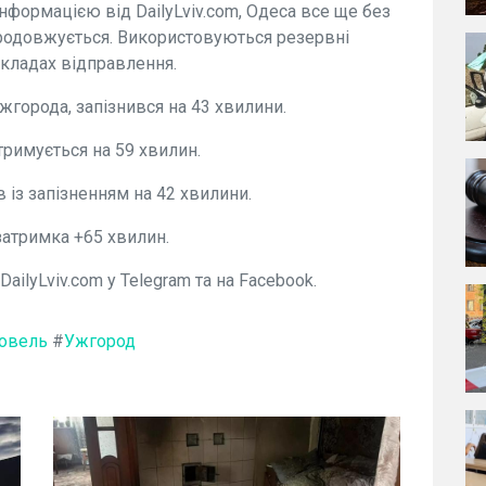
інформацією від DailyLviv.com, Одеса все ще без
продовжується. Використовуються резервні
зкладах відправлення.
жгорода, запізнився на 43 хвилини.
римується на 59 хвилин.
 із запізненням на 42 хвилини.
затримка +65 хвилин.
ilyLviv.com у Telegram та на Facebook.
овель
#
Ужгород