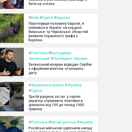
бити на сполох.
#
Київ
#
Одеса
#
Церква
Перетнувши половину Європи, я
опинився в Україні: на кордоні
Київської та Черкаської областей
виявили пораненого грифа з
Берліна.
#
Політика
#
Володимир
Зеленський
#
Президент України
Зеленський вперше відвідає Сербію
з офіційним візитом: оголошено
дату.
#
Українська гривня
#
Українці
#
Одеса
Третій рахунок за газ: у серпні
українці отримають платіжки в
діапазоні від 100 до понад 1000
гривень.
#
Політика
#
Китай (регіон)
#
Україна
Російські військові здійснили напад