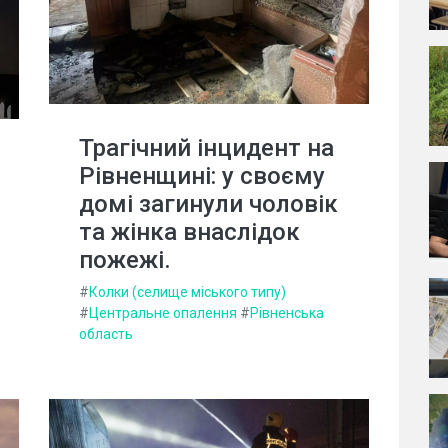
Трагічний інцидент на
Рівненщині: у своєму
домі загинули чоловік
та жінка внаслідок
пожежі.
#
Колки (селище міського типу)
#
Центральне опалення
#
Рівненська
область