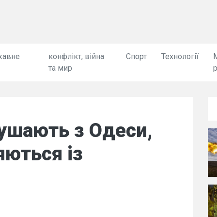
жавне
конфлікт, війна
Спорт
Технології
та мир
ушають з Одеси,
яються із