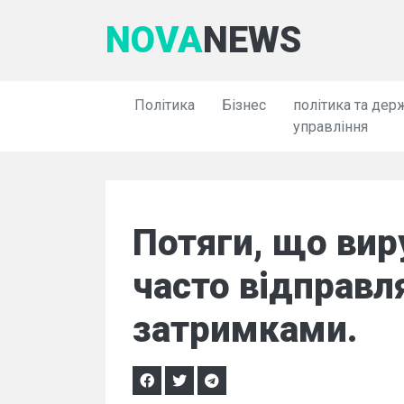
NOVA
NEWS
Політика
Бізнес
політика та дер
управління
Потяги, що вир
часто відправл
затримками.