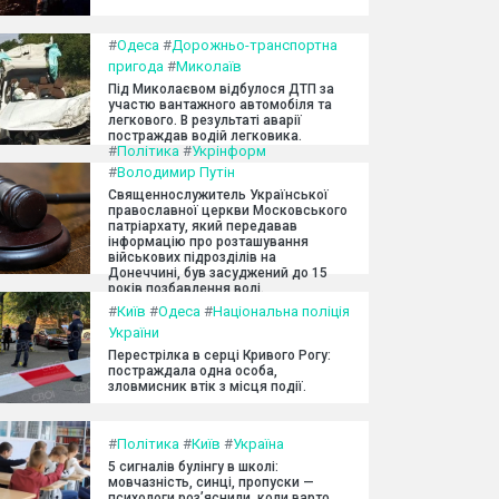
#
Одеса
#
Дорожньо-транспортна
пригода
#
Миколаїв
Під Миколаєвом відбулося ДТП за
участю вантажного автомобіля та
легкового. В результаті аварії
постраждав водій легковика.
#
Політика
#
Укрінформ
#
Володимир Путін
Священнослужитель Української
православної церкви Московського
патріархату, який передавав
інформацію про розташування
військових підрозділів на
Донеччині, був засуджений до 15
років позбавлення волі.
#
Київ
#
Одеса
#
Національна поліція
України
Перестрілка в серці Кривого Рогу:
постраждала одна особа,
зловмисник втік з місця події.
#
Політика
#
Київ
#
Україна
5 сигналів булінгу в школі:
мовчазність, синці, пропуски —
психологи роз’яснили, коли варто