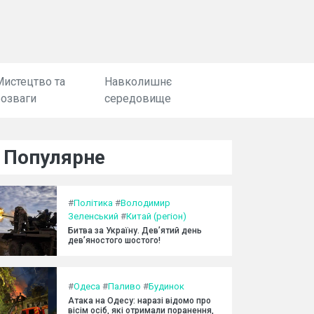
Мистецтво та
Навколишнє
розваги
середовище
Популярне
#
Політика
#
Володимир
Зеленський
#
Китай (регіон)
Битва за Україну. Дев’ятий день
дев’яностого шостого!
#
Одеса
#
Паливо
#
Будинок
Атака на Одесу: наразі відомо про
вісім осіб, які отримали поранення,