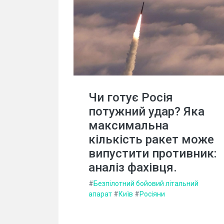
Чи готує Росія
потужний удар? Яка
максимальна
кількість ракет може
випустити противник:
аналіз фахівця.
#
Безпілотний бойовий літальний
апарат
#
Київ
#
Росіяни