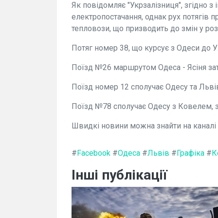
Як повідомляє "Укрзалізниця", згідно з 
електропостачання, однак рух потягів 
тепловози, що призводить до змін у ро
Потяг номер 38, що курсує з Одеси до У
Поїзд №26 маршрутом Одеса - Ясіня зат
Поїзд номер 12 сполучає Одесу та Львів
Поїзд №78 сполучає Одесу з Ковелем, 
Швидкі новини можна знайти на каналі Da
#
Facebook
#
Одеса
#
Львів
#
Графіка
#
К
Інші публікації