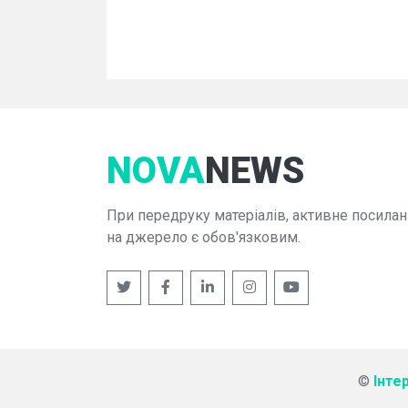
NOVA
NEWS
При передруку матеріалів, активне посилан
на джерело є обов'язковим.
©
Інте