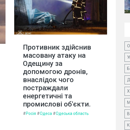
Противник здійснив
О
масовану атаку на
У
Одещину за
Б
допомогою дронів,
внаслідок чого
Д
постраждали
Х
енергетичні та
промислові об'єкти.
М
#
Росія
#
Одеса
#
Одеська область
В
К