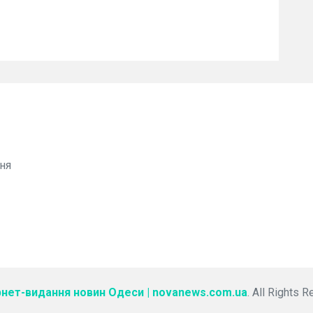
ня
рнет-видання новин Одеси | novanews.com.ua
. All Rights 