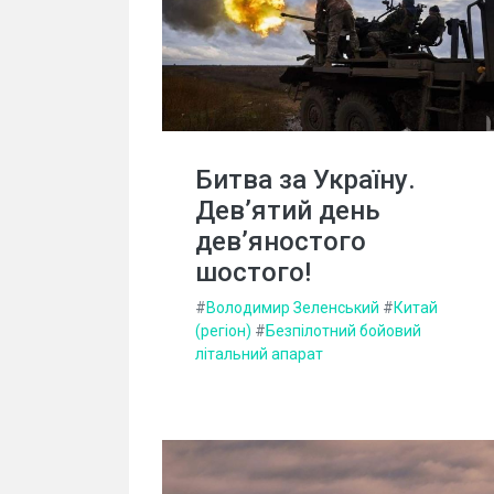
Битва за Україну.
Дев’ятий день
дев’яностого
шостого!
#
Володимир Зеленський
#
Китай
(регіон)
#
Безпілотний бойовий
літальний апарат