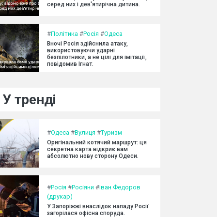
серед них і дев'ятирічна дитина.
#
Політика
#
Росія
#
Одеса
Вночі Росія здійснила атаку,
використовуючи ударні
безпілотники, а не цілі для імітації,
повідомив Ігнат.
У тренді
#
Одеса
#
Вулиця
#
Туризм
Оригінальний котячий маршрут: ця
секретна карта відкриє вам
абсолютно нову сторону Одеси.
#
Росія
#
Росіяни
#
Іван Федоров
(друкар)
У Запоріжжі внаслідок нападу Росії
загорілася офісна споруда.