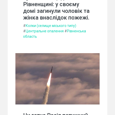
Рівненщині: у своєму
домі загинули чоловік та
жінка внаслідок пожежі.
#
Колки (селище міського типу)
#
Центральне опалення
#
Рівненська
область