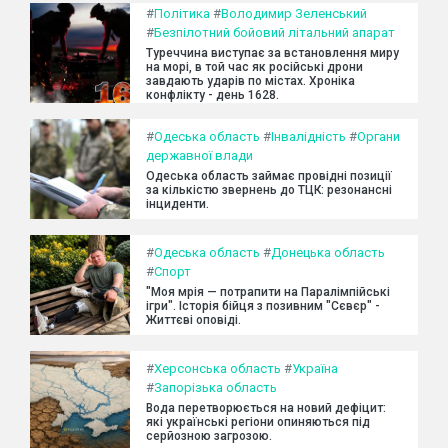
#
Політика
#
Володимир Зеленський
#
Безпілотний бойовий літальний апарат
Туреччина виступає за встановлення миру
на морі, в той час як російські дрони
завдають ударів по містах. Хроніка
конфлікту - день 1628.
#
Одеська область
#
Інвалідність
#
Органи
державної влади
Одеська область займає провідні позиції
за кількістю звернень до ТЦК: резонансні
інциденти.
#
Одеська область
#
Донецька область
#
Спорт
"Моя мрія — потрапити на Паралімпійські
ігри". Історія бійця з позивним "Сєвєр" -
Життєві оповіді.
#
Херсонська область
#
Україна
#
Запорізька область
Вода перетворюється на новий дефіцит:
які українські регіони опиняються під
серйозною загрозою.