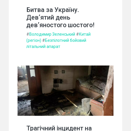
Битва за Україну.
Дев’ятий день
дев’яностого шостого!
#
Володимир Зеленський
#
Китай
(регіон)
#
Безпілотний бойовий
літальний апарат
Трагічний інцидент на