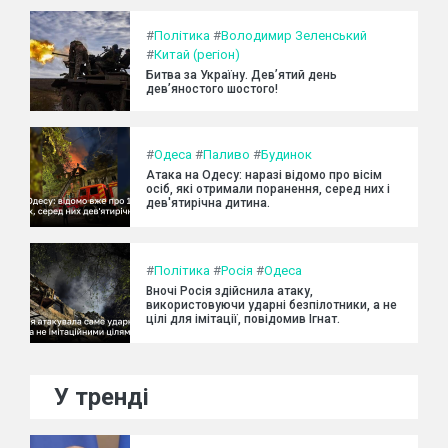
#
Політика
#
Володимир Зеленський
#
Китай (регіон)
Битва за Україну. Дев’ятий день
дев’яностого шостого!
#
Одеса
#
Паливо
#
Будинок
Атака на Одесу: наразі відомо про вісім
осіб, які отримали поранення, серед них і
дев'ятирічна дитина.
#
Політика
#
Росія
#
Одеса
Вночі Росія здійснила атаку,
використовуючи ударні безпілотники, а не
цілі для імітації, повідомив Ігнат.
У тренді