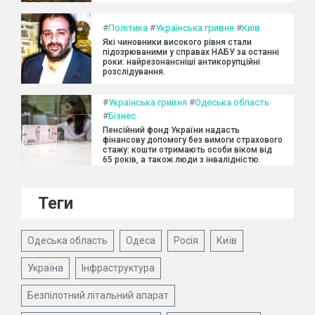
#
Політика
#
Українська гривня
#
Київ
Які чиновники високого рівня стали
підозрюваними у справах НАБУ за останні
роки: найрезонансніші антикорупційні
розслідування.
#
Українська гривня
#
Одеська область
#
Бізнес
Пенсійний фонд України надасть
фінансову допомогу без вимоги страхового
стажу: кошти отримають особи віком від
65 років, а також люди з інвалідністю.
Теги
Одеська область
Одеса
Росія
Київ
Україна
Інфраструктура
Безпілотний літальний апарат