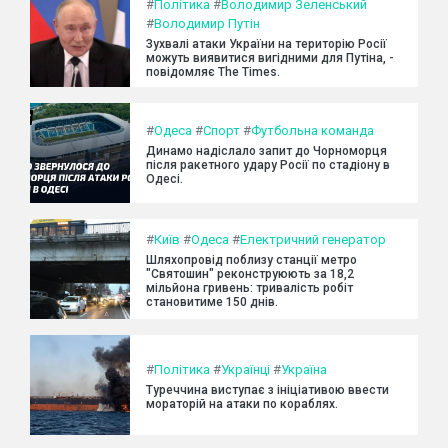
#
Політика
#
Володимир Зеленський
#
Володимир Путін
Зухвалі атаки України на територію Росії
можуть виявитися вигідними для Путіна, -
повідомляє The Times.
#
Одеса
#
Спорт
#
Футбольна команда
Динамо надіслало запит до Чорноморця
після ракетного удару Росії по стадіону в
Одесі.
#
Київ
#
Одеса
#
Електричний генератор
Шляхопровід поблизу станції метро
"Святошин" реконструюють за 18,2
мільйона гривень: тривалість робіт
становитиме 150 днів.
#
Політика
#
Українці
#
Україна
Туреччина виступає з ініціативою ввести
мораторій на атаки по кораблях.