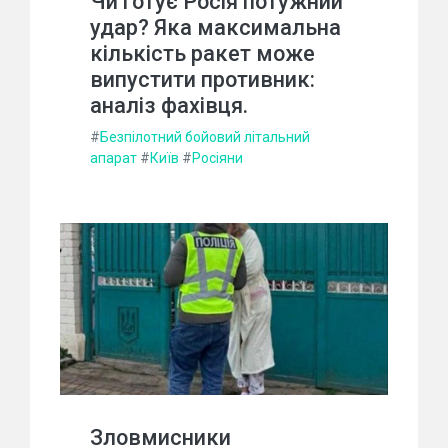
Чи готує Росія потужний
удар? Яка максимальна
кількість ракет може
випустити противник:
аналіз фахівця.
#
Безпілотний бойовий літальний
апарат
#
Київ
#
Росіяни
Зловмисники