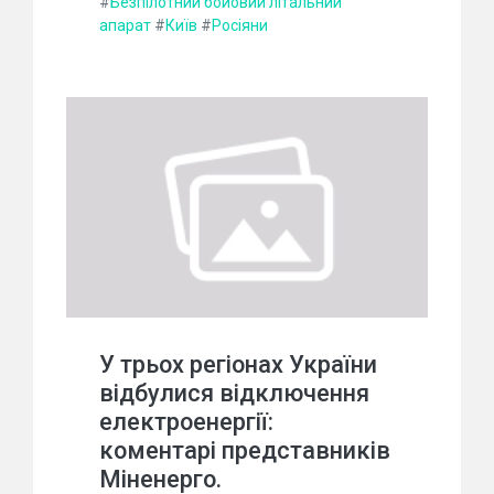
#
Безпілотний бойовий літальний
апарат
#
Київ
#
Росіяни
У трьох регіонах України
відбулися відключення
електроенергії:
коментарі представників
Міненерго.