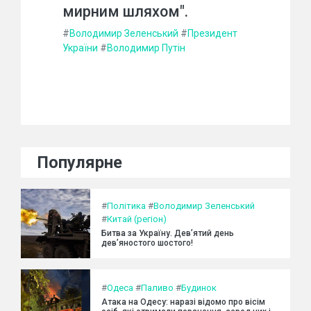
мирним шляхом".
#
Володимир Зеленський
#
Президент
України
#
Володимир Путін
Популярне
#
Політика
#
Володимир Зеленський
#
Китай (регіон)
Битва за Україну. Дев’ятий день
дев’яностого шостого!
#
Одеса
#
Паливо
#
Будинок
Атака на Одесу: наразі відомо про вісім