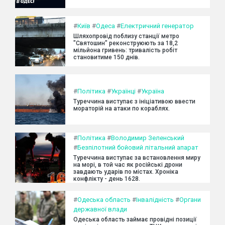
#
Київ
#
Одеса
#
Електричний генератор
Шляхопровід поблизу станції метро
"Святошин" реконструюють за 18,2
мільйона гривень: тривалість робіт
становитиме 150 днів.
#
Політика
#
Українці
#
Україна
Туреччина виступає з ініціативою ввести
мораторій на атаки по кораблях.
#
Політика
#
Володимир Зеленський
#
Безпілотний бойовий літальний апарат
Туреччина виступає за встановлення миру
на морі, в той час як російські дрони
завдають ударів по містах. Хроніка
конфлікту - день 1628.
#
Одеська область
#
Інвалідність
#
Органи
державної влади
Одеська область займає провідні позиції