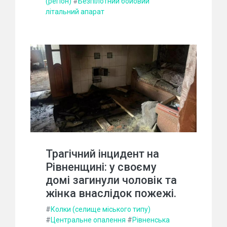
(регіон)
#
Безпілотний бойовий
літальний апарат
Трагічний інцидент на
Рівненщині: у своєму
домі загинули чоловік та
жінка внаслідок пожежі.
#
Колки (селище міського типу)
#
Центральне опалення
#
Рівненська