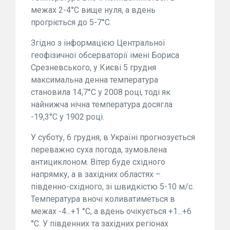
межах 2-4°С вище нуля, а вдень
прогріється до 5-7°С.
Згідно з інформацією Центральної
геофізичної обсерваторії імені Бориса
Срезневського, у Києві 5 грудня
максимальна денна температура
становила 14,7°С у 2008 році, тоді як
найнижча нічна температура досягла
-19,3°С у 1902 році.
У суботу, 6 грудня, в Україні прогнозується
переважно суха погода, зумовлена
антициклоном. Вітер буде східного
напрямку, а в західних областях –
південно-східного, зі швидкістю 5-10 м/с.
Температура вночі коливатиметься в
межах -4...+1 °С, а вдень очікується +1...+6
°С. У південних та західних регіонах