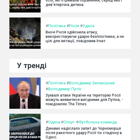
осіб, які отримали поранення, серед них і
дев'ятирічна дитина.
#
Політика
#
Росія
#
Одеса
Вночі Росія здійснила атаку,
використовуючи ударні безпілотники, а не
цілі для імітації, повідомив Ігнат.
У тренді
#
Політика
#
Володимир Зеленський
#
Володимир Путін
Зухвалі атаки України на територію Росії
можуть виявитися вигідними для Путіна, -
повідомляє The Times.
#
Одеса
#
Спорт
#
Футбольна команда
Динамо надіслало запит до Чорноморця
після ракетного удару Росії по стадіону в
Одесі.