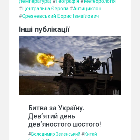
(температура)
#
Географія
#
Метеорологія
#
Центральна Європа
#
Антициклон
#
Срезневський Борис Ізмаїлович
Інші публікації
Битва за Україну.
Дев’ятий день
дев’яностого шостого!
#
Володимир Зеленський
#
Китай