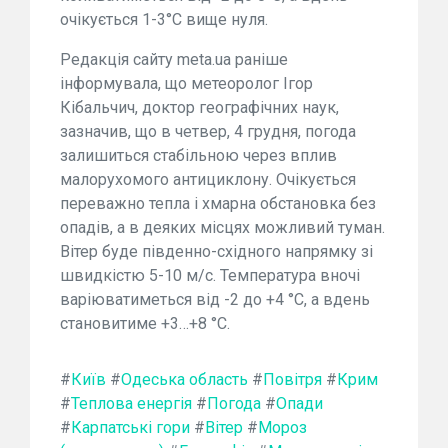
очікується 1-3°С вище нуля.
Редакція сайту meta.ua раніше
інформувала, що метеоролог Ігор
Кібальчич, доктор географічних наук,
зазначив, що в четвер, 4 грудня, погода
залишиться стабільною через вплив
малорухомого антициклону. Очікується
переважно тепла і хмарна обстановка без
опадів, а в деяких місцях можливий туман.
Вітер буде південно-східного напрямку зі
швидкістю 5-10 м/с. Температура вночі
варіюватиметься від -2 до +4 °С, а вдень
становитиме +3…+8 °С.
#
Київ
#
Одеська область
#
Повітря
#
Крим
#
Теплова енергія
#
Погода
#
Опади
#
Карпатські гори
#
Вітер
#
Мороз