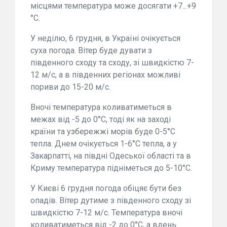
місцями температура може досягати +7...+9
°С.
У неділю, 6 грудня, в Україні очікується
суха погода. Вітер буде дувати з
південного сходу та сходу, зі швидкістю 7-
12 м/с, а в південних регіонах можливі
пориви до 15-20 м/с.
Вночі температура коливатиметься в
межах від -5 до 0°С, тоді як на заході
країни та узбережжі морів буде 0-5°С
тепла. Днем очікується 1-6°С тепла, а у
Закарпатті, на півдні Одеської області та в
Криму температура підніметься до 5-10°С.
У Києві 6 грудня погода обіцяє бути без
опадів. Вітер дутиме з південного сходу зі
швидкістю 7-12 м/с. Температура вночі
коливатиметься від -2 до 0°С, а вдень