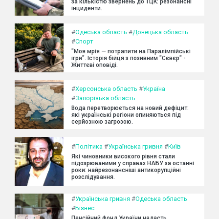
за кількістю звернень до ТЦК: резонансні
інциденти.
#
Одеська область
#
Донецька область
#
Спорт
"Моя мрія — потрапити на Паралімпійські
ігри". Історія бійця з позивним "Сєвєр" -
Життєві оповіді.
#
Херсонська область
#
Україна
#
Запорізька область
Вода перетворюється на новий дефіцит:
які українські регіони опиняються під
серйозною загрозою.
#
Політика
#
Українська гривня
#
Київ
Які чиновники високого рівня стали
підозрюваними у справах НАБУ за останні
роки: найрезонансніші антикорупційні
розслідування.
#
Українська гривня
#
Одеська область
#
Бізнес
Пенсійний фонд України надасть