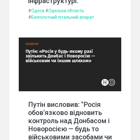
інфраструктурі.
#
Одеса
#
Одеська область
#
Безпілотний літальний апарат
Путін висловив: "Росія
обов'язково відновить
контроль над Донбасом і
Новоросією — будь то
військовими засобами чи