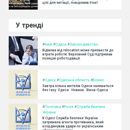
цілі для імітації, повідомив Ігнат.
У тренді
#
Київ
#
Одеса
#
Законодавство
Відмова від relocation може призвести до
втрати роботи: Верховний Суд підтримав
позицію роботодавця.
#
Одеса
#
Одеська область
#
Бізнес
Завтра кілька жителів Одеси залишаться
без газу: Одеса : Новини : Вікна-Одеса
#
Політика
#
Росія
#
Служба безпеки
України
В Одесі Служба безпеки України
затримала агента противника, який
координував удари по українським