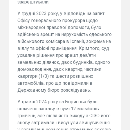
заарештували.
У грудні 2023 року, у відповідь на запит
Офісу генерального прокурора щодо
міжнародної правової допомоги, було
здійснено арешт на нерухомість одеського
військового комісара в Іспанії, зокрема на
віллу та офісні приміщення. Крім того, суд
ухвалив рішення про арешт дев'яти
земельних ділянок, двох будинків, одного
домоволодіння, двох квартир, частини
квартири (1/3) та шести розкішних
автомобілів, про що повідомили в
Державному бюро розслідувань.
У травні 2024 року за Борисова було
сплачено заставу в сумі 12 мільйонів
гривень, але після його виходу з СІЗО його
знову затримали і висунули звинувачення
у легалізації незаконно отриманих доходів