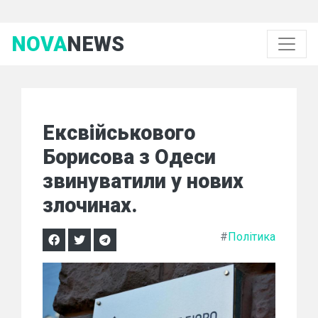
NOVA
NEWS
Ексвійськового
Борисова з Одеси
звинуватили у нових
злочинах.
#
Політика