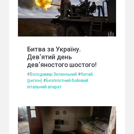
Битва за Україну.
Дев’ятий день
дев’яностого шостого!
#
Володимир Зеленський
#
Китай
(регіон)
#
Безпілотний бойовий
літальний апарат