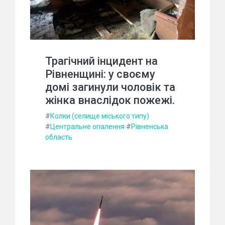
Трагічний інцидент на
Рівненщині: у своєму
домі загинули чоловік та
жінка внаслідок пожежі.
#
Колки (селище міського типу)
#
Центральне опалення
#
Рівненська
область