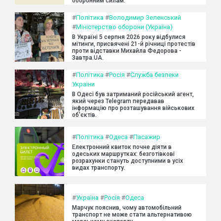
оборонним силам.
#
Політика
#
Володимир Зеленський
#
Міністерство оборони (Україна)
В Україні 5 серпня 2026 року відбулися
мітинги, присвячені 21-й річниці протестів
проти відставки Михайла Федорова -
Завтра.UA.
#
Політика
#
Росія
#
Служба безпеки
України
В Одесі був затриманий російський агент,
який через Telegram передавав
інформацію про розташування військових
об'єктів.
#
Політика
#
Одеса
#
Пасажир
Електронний квиток почне діяти в
одеських маршрутках: безготівкові
розрахунки стануть доступними в усіх
видах транспорту.
#
Україна
#
Росія
#
Одеса
Марчук пояснив, чому автомобільний
транспорт не може стати альтернативою