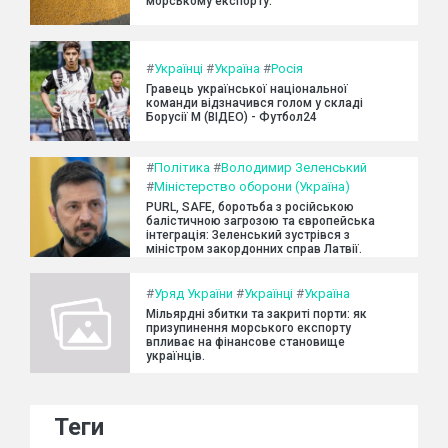
морському експорту.
#
Українці
#
Україна
#
Росія
Гравець української національної
команди відзначився голом у складі
Борусії М (ВІДЕО) - Футбол24
#
Політика
#
Володимир Зеленський
#
Міністерство оборони (Україна)
PURL, SAFE, боротьба з російською
балістичною загрозою та європейська
інтеграція: Зеленський зустрівся з
міністром закордонних справ Латвії.
#
Уряд України
#
Українці
#
Україна
Мільярдні збитки та закриті порти: як
призупинення морського експорту
впливає на фінансове становище
українців.
Теги