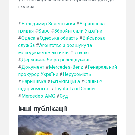
і майна.
#
Володимир Зеленський
#
Українська
гривня
#
Євро
#
Збройні сили України
#
Одеса
#
Одеська область
#
Військова
служба
#
Агентство з розшуку та
менеджменту активів
#
Іспанія
#
Державне бюро розслідувань
#
Документ
#
Mercedes-Benz
#
Генеральний
прокурор України
#
Нерухомість
#
Баришівка
#
Батьківщина
#
Спільне
підприємство
#
Toyota Land Cruiser
#
Mercedes-AMG
#
Суд
Інші публікації