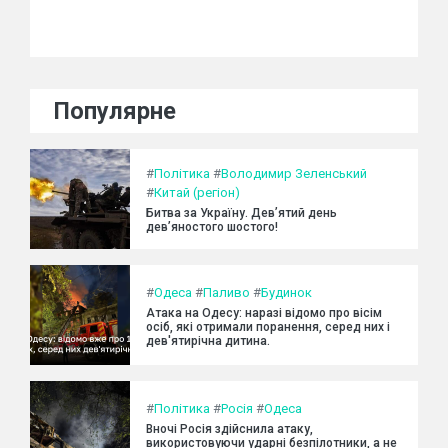
Популярне
#
Політика
#
Володимир Зеленський
#
Китай (регіон)
Битва за Україну. Дев’ятий день
дев’яностого шостого!
#
Одеса
#
Паливо
#
Будинок
Атака на Одесу: наразі відомо про вісім
осіб, які отримали поранення, серед них і
дев'ятирічна дитина.
#
Політика
#
Росія
#
Одеса
Вночі Росія здійснила атаку,
використовуючи ударні безпілотники, а не