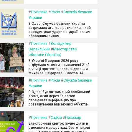
#
Політика
#
Росія
#
Служба безпеки
України
В Одесі Служба безпеки України
затримала агента противника, який
координував удари по українським
оборонним силам.
#
Політика
#
Володимир
Зеленський
#
Міністерство
оборони (Україна)
В Україні 5 серпня 2026 року
відбулися мітинги, присвячені 21-й
річниці протестів проти відставки
Михайла Федорова - Завтра.UA.
#
Політика
#
Росія
#
Служба безпеки
України
В Одесі був затриманий російський
агент, який через Telegram
передавав інформацію про
розташування військових об'єктів.
#
Політика
#
Одеса
#
Пасажир
Електронний квиток почне діяти в
одеських маршрутках: безготівкові
розрахунки стануть доступними в