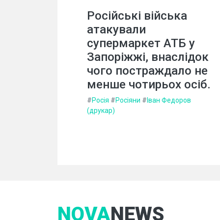
Російські війська
атакували
супермаркет АТБ у
Запоріжжі, внаслідок
чого постраждало не
менше чотирьох осіб.
#
Росія
#
Росіяни
#
Іван Федоров
(друкар)
NOVA
NEWS