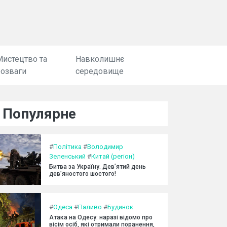
Мистецтво та
Навколишнє
розваги
середовище
Популярне
#
Політика
#
Володимир
Зеленський
#
Китай (регіон)
Битва за Україну. Дев’ятий день
дев’яностого шостого!
#
Одеса
#
Паливо
#
Будинок
Атака на Одесу: наразі відомо про
вісім осіб, які отримали поранення,