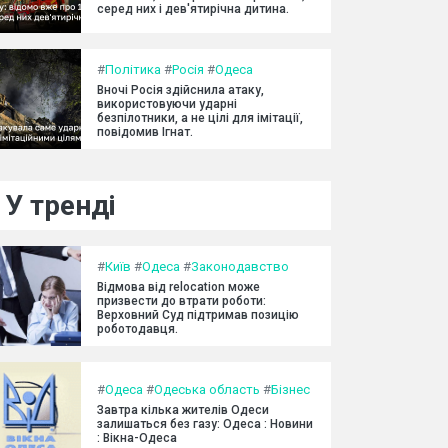
серед них і дев'ятирічна дитина.
#
Політика
#
Росія
#
Одеса
Вночі Росія здійснила атаку,
використовуючи ударні
безпілотники, а не цілі для імітації,
повідомив Ігнат.
У тренді
#
Київ
#
Одеса
#
Законодавство
Відмова від relocation може
призвести до втрати роботи:
Верховний Суд підтримав позицію
роботодавця.
#
Одеса
#
Одеська область
#
Бізнес
Завтра кілька жителів Одеси
залишаться без газу: Одеса : Новини
: Вікна-Одеса