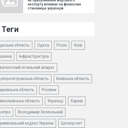
як призупинення морського
експорту впливає на фінансове
становище українців.
Теги
деська область
Одеса
Росія
Київ
країна
Інфраструктура
езпілотний літальний апарат
ніпропетровська область
Київська область
арківська область
Росіяни
иколаївська область
Українці
Харків
ніпро
Володимир Зеленський
римінальний кодекс України
Цензор.нет