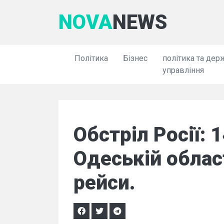
NOVA
NEWS
Політика
Бізнес
політика та дер
управління
Обстріл Росії: 
Одеській облас
рейси.