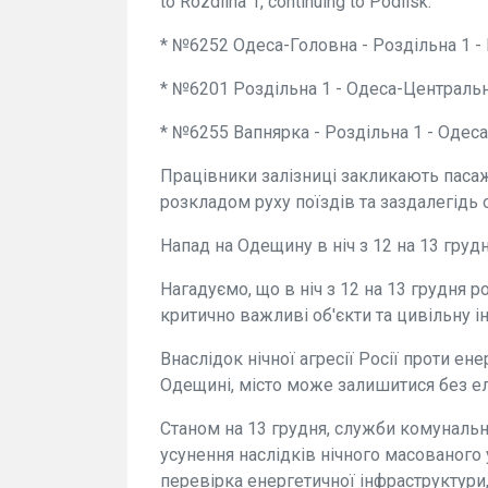
to Rozdilna 1, continuing to Podilsk.
* №6252 Одеса-Головна - Роздільна 1 - 
* №6201 Роздільна 1 - Одеса-Центральн
* №6255 Вапнярка - Роздільна 1 - Одеса
Працівники залізниці закликають пас
розкладом руху поїздів та заздалегідь 
Напад на Одещину в ніч з 12 на 13 грудн
Нагадуємо, що в ніч з 12 на 13 грудня р
критично важливі об'єкти та цивільну і
Внаслідок нічної агресії Росії проти ен
Одещині, місто може залишитися без ел
Станом на 13 грудня, служби комуналь
усунення наслідків нічного масованого 
перевірка енергетичної інфраструктури, 