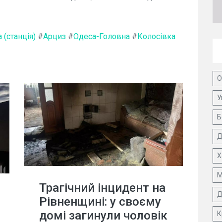
 (станція)
#
Арциз
#
Одеса-Головна
#
Колосівка
О
У
Б
Д
Х
М
Трагічний інцидент на
Д
Рівненщині: у своєму
домі загинули чоловік
К