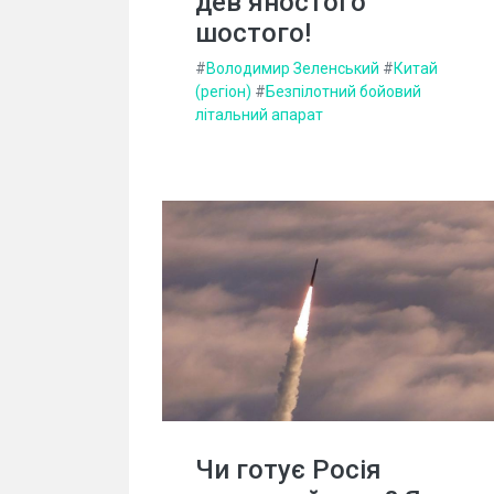
дев’яностого
шостого!
#
Володимир Зеленський
#
Китай
(регіон)
#
Безпілотний бойовий
літальний апарат
Чи готує Росія