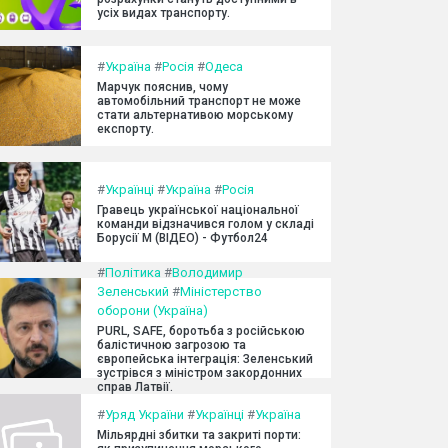
усіх видах транспорту.
#
Україна
#
Росія
#
Одеса
Марчук пояснив, чому
автомобільний транспорт не може
стати альтернативою морському
експорту.
#
Українці
#
Україна
#
Росія
Гравець української національної
команди відзначився голом у складі
Борусії М (ВІДЕО) - Футбол24
#
Політика
#
Володимир
Зеленський
#
Міністерство
оборони (Україна)
PURL, SAFE, боротьба з російською
балістичною загрозою та
європейська інтеграція: Зеленський
зустрівся з міністром закордонних
справ Латвії.
#
Уряд України
#
Українці
#
Україна
Мільярдні збитки та закриті порти: