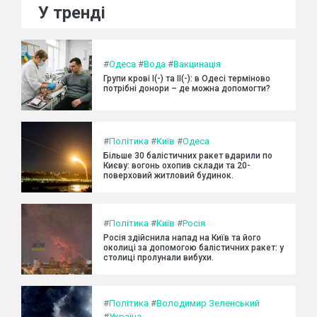
У тренді
#
Одеса
#
Вода
#
Вакцинація
Групи крові I(-) та II(-): в Одесі терміново
потрібні донори – де можна допомогти?
#
Політика
#
Київ
#
Одеса
Більше 30 балістичних ракет вдарили по
Києву: вогонь охопив склади та 20-
поверховий житловий будинок.
#
Політика
#
Київ
#
Росія
Росія здійснила напад на Київ та його
околиці за допомогою балістичних ракет: у
столиці пролунали вибухи.
#
Політика
#
Володимир Зеленський
#
Україна