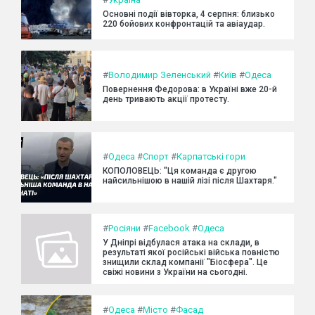
Основні події вівторка, 4 серпня: близько
220 бойових конфронтацій та авіаудар.
#
Володимир Зеленський
#
Київ
#
Одеса
Повернення Федорова: в Україні вже 20-й
день тривають акції протесту.
#
Одеса
#
Спорт
#
Карпатські гори
КОПОЛОВЕЦЬ: "Ця команда є другою
найсильнішою в нашій лізі після Шахтаря."
#
Росіяни
#
Facebook
#
Одеса
У Дніпрі відбулася атака на склади, в
результаті якої російські війська повністю
знищили склад компанії "Біосфера". Це
свіжі новини з України на сьогодні.
#
Одеса
#
Місто
#
Фасад