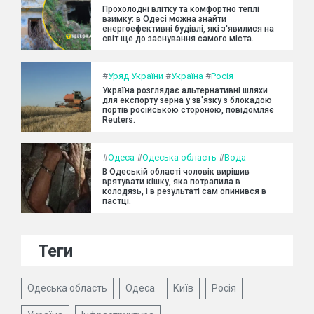
Прохолодні влітку та комфортно теплі
взимку: в Одесі можна знайти
енергоефективні будівлі, які з'явилися на
світ ще до заснування самого міста.
#
Уряд України
#
Україна
#
Росія
Україна розглядає альтернативні шляхи
для експорту зерна у зв'язку з блокадою
портів російською стороною, повідомляє
Reuters.
#
Одеса
#
Одеська область
#
Вода
В Одеській області чоловік вирішив
врятувати кішку, яка потрапила в
колодязь, і в результаті сам опинився в
пастці.
Теги
Одеська область
Одеса
Київ
Росія