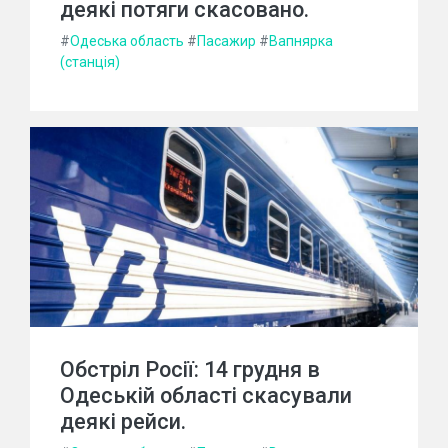
деякі потяги скасовано.
#
Одеська область
#
Пасажир
#
Вапнярка
(станція)
Обстріл Росії: 14 грудня в
Одеській області скасували
деякі рейси.