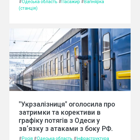
#
Одеська область
#
Пасажир
#
Вапнярка
(станція)
"Укрзалізниця" оголосила про
затримки та корективи в
графіку потягів з Одеси у
зв’язку з атаками з боку РФ.
#
Росія
#
Одеська область
#
Інфраструктура