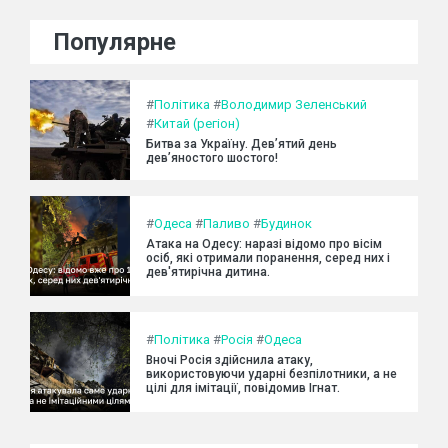
Популярне
#
Політика
#
Володимир Зеленський
#
Китай (регіон)
Битва за Україну. Дев’ятий день
дев’яностого шостого!
#
Одеса
#
Паливо
#
Будинок
Атака на Одесу: наразі відомо про вісім
осіб, які отримали поранення, серед них і
дев'ятирічна дитина.
#
Політика
#
Росія
#
Одеса
Вночі Росія здійснила атаку,
використовуючи ударні безпілотники, а не
цілі для імітації, повідомив Ігнат.