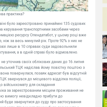
ова практика?
аїні було зареєстровано принаймні 135 судових
на керування транспортними засобами через
рмацією ресурсу Опендатабот, у цьому році вже
, ніж за весь минулий рік. Проте 92% з них не
разі лише в 10 справах суди задовольнили
тування, а в одній справі було відмовлено.
не уточнив своїх облікових даних до 16 липня
гельський ТЦК надіслав йому повістку поштою з
вона повернулася, позаяк адресат був відсутній
 ТЦК звернувся до місцевого відділка поліції,
о військкомату для складання
овіка за зареєстрованим місцем проживання не
ою вимогу невідкладно прибути до
ий буде звернутися до суду про застосування