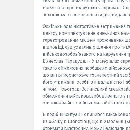
тимчасового обмеження у праві керуван
відміткою про відсутність адресата. Спр
чоловік має посвідчення водія, видане 
Оскільки адміністративне затримання т
центру комплектування виявилися немо
зареєстрованим місцем проживання що
відповіді, суд ухвалив рішення про ти
військовозобов'язаного на керування т
В'ячеслав Тарадуда. -- У матеріалах сп
такого обмеження позбавляє військово
що він використовує транспортний засіб
його утриманні особи з інвалідністю I аб
чином, Новоград-Волинський міськрайо
обмеження військовозобов'язаного у п
оновлення його військово-облікових да
В подібній ситуації опинився військово
на обліку в Шепетівці, що в Хмельницьк
отримати відстрочку. Йому надіслали по