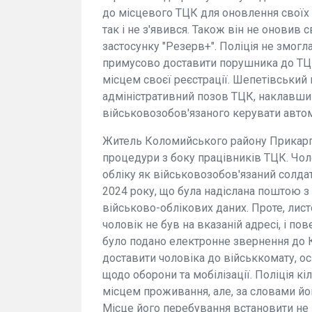
до місцевого ТЦК для оновлення своїх 
так і не з'явився. Також він не оновив
застосунку "Резерв+". Поліція не змогл
примусово доставити порушника до ТЦК,
місцем своєї реєстрації. Шепетівський
адміністративний позов ТЦК, наклавш
військовозобов'язаного керувати авто
Житель Коломийського району Прикарп
процедури з боку працівників ТЦК. Чол
обліку як військовозобов'язаний солдат
2024 року, що була надіслана поштою з
військово-облікових даних. Проте, лист
чоловік не був на вказаній адресі, і пов
було подано електронне звернення до 
доставити чоловіка до військкомату, о
щодо оборони та мобілізації. Поліція к
місцем проживання, але, за словами йог
Місце його перебування встановити не 