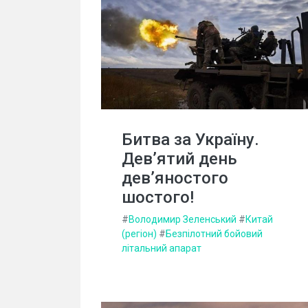
Битва за Україну.
Дев’ятий день
дев’яностого
шостого!
#
Володимир Зеленський
#
Китай
(регіон)
#
Безпілотний бойовий
літальний апарат