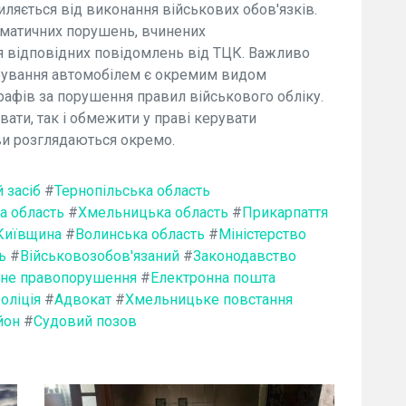
иляється від виконання військових обов'язків.
тематичних порушень, вчинених
я відповідних повідомлень від ТЦК. Важливо
ерування автомобілем є окремим видом
рафів за порушення правил військового обліку.
ати, так і обмежити у праві керувати
ви розглядаються окремо.
 засіб
#
Тернопільська область
а область
#
Хмельницька область
#
Прикарпаття
Київщина
#
Волинська область
#
Міністерство
ь
#
Військовозобов'язаний
#
Законодавство
вне правопорушення
#
Електронна пошта
оліція
#
Адвокат
#
Хмельницьке повстання
йон
#
Судовий позов