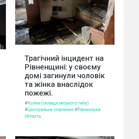
Трагічний інцидент на
Рівненщині: у своєму
домі загинули чоловік
та жінка внаслідок
пожежі.
#
Колки (селище міського типу)
#
Центральне опалення
#
Рівненська
область