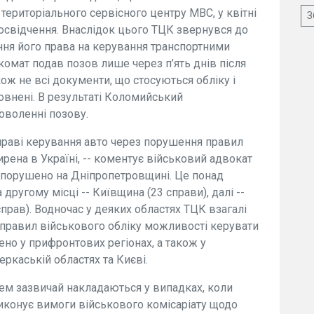
 територіального сервісного центру МВС, у квітні
З
освідчення. Внаслідок цього ТЦК звернувся до
ня його права на керування транспортними
комат подав позов лише через п’ять днів після
кож не всі документи, що стосуються обліку і
внені. В результаті Коломийський
оволенні позову.
праві керування авто через порушення правил
рена в Україні, -- коментує військовий адвокат
в порушено на Дніпропетровщині. Це понад
а другому місці -- Київщина (23 справи), далі --
рав). Водночас у деяких областях ТЦК взагалі
правил військового обліку можливості керувати
но у при­фронтових регіонах, а також у
еркаській областях та Києві.
ем зазвичай накладаються у випадках, коли
виконує вимоги військового комісаріату щодо