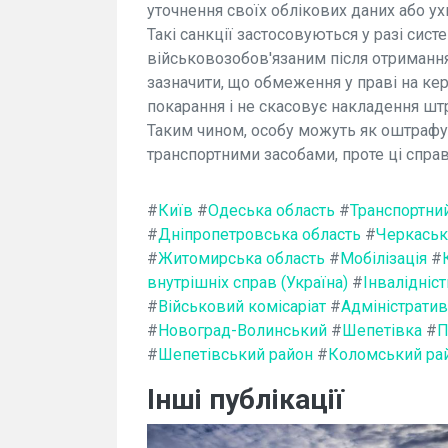
уточнення своїх облікових даних або ух
Такі санкції застосовуються у разі сис
військовозобов'язаним після отриманн
зазначити, що обмеження у праві на к
покарання і не скасовує накладення шт
Таким чином, особу можуть як оштрафув
транспортними засобами, проте ці спра
#
Київ
#
Одеська область
#
Транспортний
#
Дніпропетровська область
#
Черкаськ
#
Житомирська область
#
Мобілізація
#
внутрішніх справ (Україна)
#
Інвалідніст
#
Військовий комісаріат
#
Адміністрати
#
Новоград-Волинський
#
Шепетівка
#
П
#
Шепетівський район
#
Коломський ра
Інші публікації