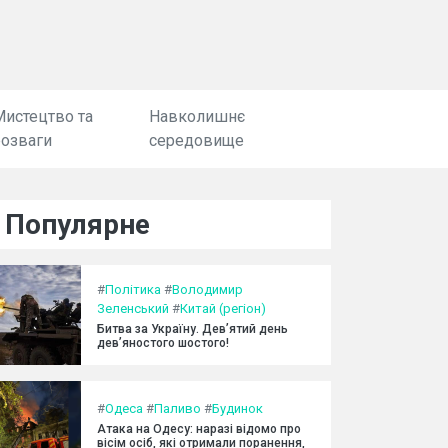
Мистецтво та
Навколишнє
розваги
середовище
Популярне
#
Політика
#
Володимир
Зеленський
#
Китай (регіон)
Битва за Україну. Дев’ятий день
дев’яностого шостого!
#
Одеса
#
Паливо
#
Будинок
Атака на Одесу: наразі відомо про
вісім осіб, які отримали поранення,