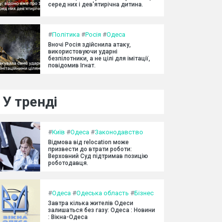
серед них і дев'ятирічна дитина.
#
Політика
#
Росія
#
Одеса
Вночі Росія здійснила атаку,
використовуючи ударні
безпілотники, а не цілі для імітації,
повідомив Ігнат.
У тренді
#
Київ
#
Одеса
#
Законодавство
Відмова від relocation може
призвести до втрати роботи:
Верховний Суд підтримав позицію
роботодавця.
#
Одеса
#
Одеська область
#
Бізнес
Завтра кілька жителів Одеси
залишаться без газу: Одеса : Новини
: Вікна-Одеса