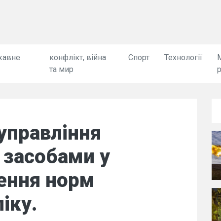
жавне
конфлікт, війна
Спорт
Технології
та мир
управління
 засобами у
ення норм
іку.