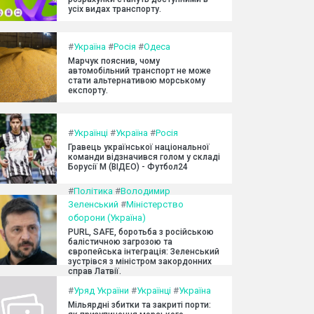
усіх видах транспорту.
#
Україна
#
Росія
#
Одеса
Марчук пояснив, чому
автомобільний транспорт не може
стати альтернативою морському
експорту.
#
Українці
#
Україна
#
Росія
Гравець української національної
команди відзначився голом у складі
Борусії М (ВІДЕО) - Футбол24
#
Політика
#
Володимир
Зеленський
#
Міністерство
оборони (Україна)
PURL, SAFE, боротьба з російською
балістичною загрозою та
європейська інтеграція: Зеленський
зустрівся з міністром закордонних
справ Латвії.
#
Уряд України
#
Українці
#
Україна
Мільярдні збитки та закриті порти: