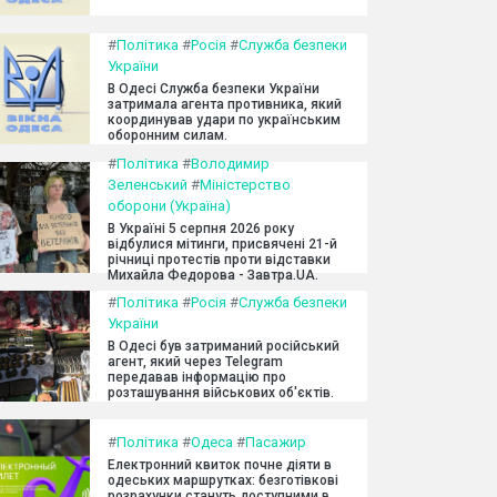
#
Політика
#
Росія
#
Служба безпеки
України
В Одесі Служба безпеки України
затримала агента противника, який
координував удари по українським
оборонним силам.
#
Політика
#
Володимир
Зеленський
#
Міністерство
оборони (Україна)
В Україні 5 серпня 2026 року
відбулися мітинги, присвячені 21-й
річниці протестів проти відставки
Михайла Федорова - Завтра.UA.
#
Політика
#
Росія
#
Служба безпеки
України
В Одесі був затриманий російський
агент, який через Telegram
передавав інформацію про
розташування військових об'єктів.
#
Політика
#
Одеса
#
Пасажир
Електронний квиток почне діяти в
одеських маршрутках: безготівкові
розрахунки стануть доступними в