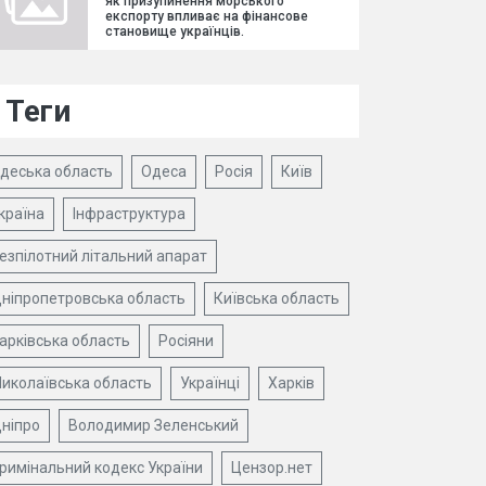
як призупинення морського
експорту впливає на фінансове
становище українців.
Теги
деська область
Одеса
Росія
Київ
країна
Інфраструктура
езпілотний літальний апарат
ніпропетровська область
Київська область
арківська область
Росіяни
иколаївська область
Українці
Харків
ніпро
Володимир Зеленський
римінальний кодекс України
Цензор.нет