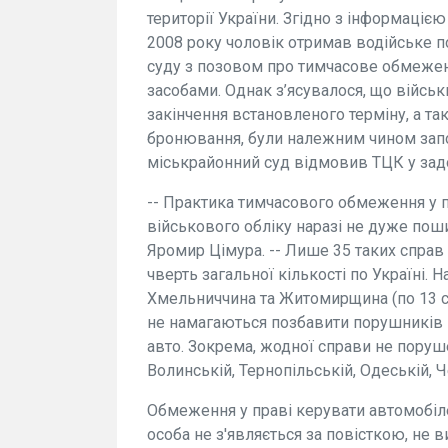
території України. Згідно з інформацією
2008 року чоловік отримав водійське п
суду з позовом про тимчасове обмежен
засобами. Однак з’ясувалося, що військ
закінчення встановленого терміну, а та
бронювання, були належним чином запо
міськрайонний суд відмовив ТЦК у зад
-- Практика тимчасового обмеження у 
військового обліку наразі не дуже поши
Яромир Цімура. -- Лише 35 таких спра
чверть загальної кількості по Україні. Н
Хмельниччина та Житомирщина (по 13 сп
не намагаються позбавити порушників 
авто. Зокрема, жодної справи не поруше
Волинській, Тернопільській, Одеській, Ч
Обмеження у праві керувати автомобіл
особа не з'являється за повісткою, не 