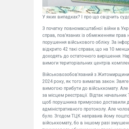
У яких випадках? І про що свідчить суд
З початку повномасштабної війни в Укр
справ, пов'язаних із обмеженням прав 
порушення військового обліку. За інфо
відкрито 42 такі справи, що на 10 менше
доходять до остаточного вирішення. На
вимоги територіальних центрів комплек
Військовозобов'язаний з Житомирщини 
2024 року, як того вимагав закон. Звя
вимогою прибути до військкомату. Але 
за місцем реєстрації. Відтак начальник
щоб порушника примусово доставили д
адміністративного протоколу. Але чол
було. Згодом ТЦК направив йому пошт
військкомату, бо в іншому разі змушен