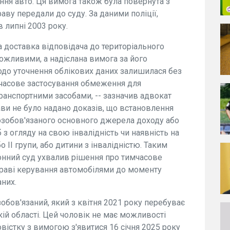
ня авто. Ця вимога також була повернута з
аву передали до суду. За даними поліції,
в липні 2003 року.
а доставка відповідача до територіального
жливими, а надіслана вимога за його
до уточнення облікових даних залишилася без
мчасове застосування обмеження для
ранспортними засобами, -- зазначив адвокат
рави не було надано доказів, що встановлення
зобов'язаного основного джерела доходу або
 з огляду на свою інвалідність чи наявність на
о II групи, або дитини з інвалідністю. Таким
нний суд ухвалив рішення про тимчасове
раві керування автомобілями до моменту
них.
зобов'язаний, який з квітня 2021 року перебуває
ій області. Цей чоловік не має можливості
вістку з вимогою з'явитися 16 січня 2025 року