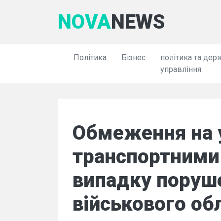
NOVA
NEWS
Політика
Бізнес
політика та дер
управління
Обмеження на 
транспортними
випадку поруш
військового обл