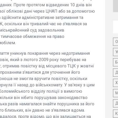
даних. Проте протягом відведених 10 днів він
 свої облікові дані через ЦНАП або за допомогою
а здійснити адміністративне затримання та
 оскільки він тривалий час не з'являвся за
 міськрайонний суд задовольнив
и тимчасове обмеження на право
О
мобілем.
У
аття уникнув покарання через недотримання
овік, який з лютого 2009 року перебуває на
Б
, отримав повістку від місцевого ТЦК у жовтні
 проханням з’явитися для уточнення його
Д
оноша не змогла вручити повістку, оскільки
Х
ернула її назад до військкомату. У зв'язку з цим
Коломийського відділу поліції з вимогою
М
скільки він нібито порушував законодавство
Д
ілька разів намагалася знайти порушника за його
о близьких, він давно не з’являвся вдома.
К
вдалося, проте відомо, що він залишається на