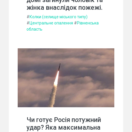
жінка внаслідок пожежі.
#
Колки (селище міського типу)
#
Центральне опалення
#
Рівненська
область
Чи готує Росія потужний
удар? Яка максимальна