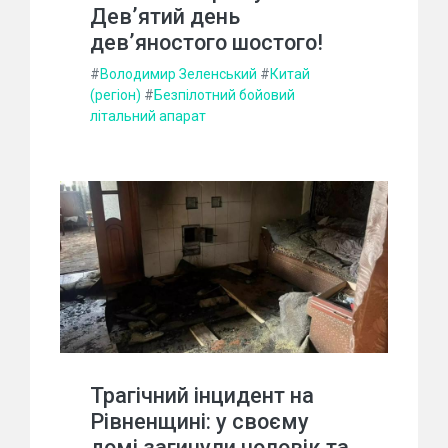
Дев’ятий день
дев’яностого шостого!
#
Володимир Зеленський
#
Китай
(регіон)
#
Безпілотний бойовий
літальний апарат
Трагічний інцидент на
Рівненщині: у своєму
домі загинули чоловік та