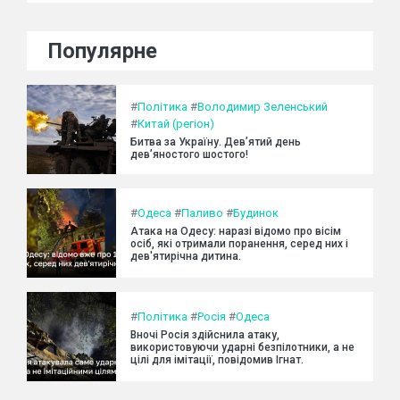
Популярне
#
Політика
#
Володимир Зеленський
#
Китай (регіон)
Битва за Україну. Дев’ятий день
дев’яностого шостого!
#
Одеса
#
Паливо
#
Будинок
Атака на Одесу: наразі відомо про вісім
осіб, які отримали поранення, серед них і
дев'ятирічна дитина.
#
Політика
#
Росія
#
Одеса
Вночі Росія здійснила атаку,
використовуючи ударні безпілотники, а не
цілі для імітації, повідомив Ігнат.