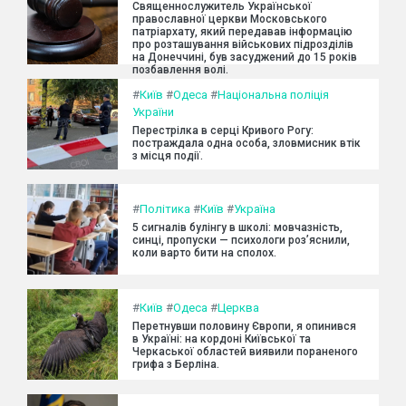
Священнослужитель Української
православної церкви Московського
патріархату, який передавав інформацію
про розташування військових підрозділів
на Донеччині, був засуджений до 15 років
позбавлення волі.
#
Київ
#
Одеса
#
Національна поліція
України
Перестрілка в серці Кривого Рогу:
постраждала одна особа, зловмисник втік
з місця події.
#
Політика
#
Київ
#
Україна
5 сигналів булінгу в школі: мовчазність,
синці, пропуски — психологи роз’яснили,
коли варто бити на сполох.
#
Київ
#
Одеса
#
Церква
Перетнувши половину Європи, я опинився
в Україні: на кордоні Київської та
Черкаської областей виявили пораненого
грифа з Берліна.