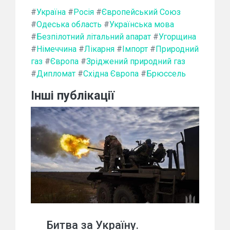
#
Україна
#
Росія
#
Європейський Союз
#
Одеська область
#
Українська мова
#
Безпілотний літальний апарат
#
Угорщина
#
Німеччина
#
Лікарня
#
Імпорт
#
Природний
газ
#
Європа
#
Зріджений природний газ
#
Дипломат
#
Східна Європа
#
Брюссель
Інші публікації
Битва за Україну.