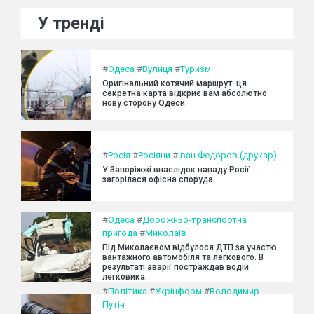
У тренді
#
Одеса
#
Вулиця
#
Туризм
Оригінальний котячий маршрут: ця
секретна карта відкриє вам абсолютно
нову сторону Одеси.
#
Росія
#
Росіяни
#
Іван Федоров (друкар)
У Запоріжжі внаслідок нападу Росії
загорілася офісна споруда.
#
Одеса
#
Дорожньо-транспортна
пригода
#
Миколаїв
Під Миколаєвом відбулося ДТП за участю
вантажного автомобіля та легкового. В
результаті аварії постраждав водій
легковика.
#
Політика
#
Укрінформ
#
Володимир
Путін