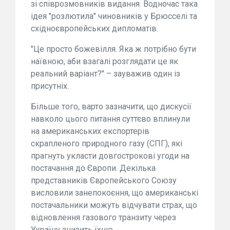
зі співрозмовників видання. Водночас така
ідея "розлютила" чиновників у Брюсселі та
східноєвропейських дипломатів.
"Це просто божевілля. Яка ж потрібно бути
наївною, аби взагалі розглядати це як
реальний варіант?" – зауважив один із
присутніх.
Більше того, варто зазначити, що дискусії
навколо цього питання суттєво вплинули
на американських експортерів
скрапленого природного газу (СПГ), які
прагнуть укласти довгострокові угоди на
постачання до Європи. Декілька
представників Європейського Союзу
висловили занепокоєння, що американські
постачальники можуть відчувати страх, що
відновлення газового транзиту через
Україну знизить їхню