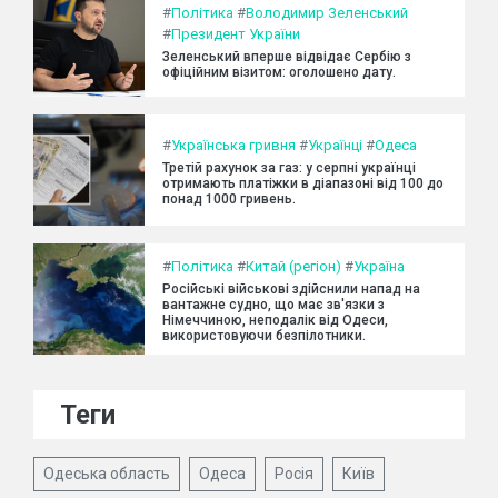
#
Політика
#
Володимир Зеленський
#
Президент України
Зеленський вперше відвідає Сербію з
офіційним візитом: оголошено дату.
#
Українська гривня
#
Українці
#
Одеса
Третій рахунок за газ: у серпні українці
отримають платіжки в діапазоні від 100 до
понад 1000 гривень.
#
Політика
#
Китай (регіон)
#
Україна
Російські військові здійснили напад на
вантажне судно, що має зв'язки з
Німеччиною, неподалік від Одеси,
використовуючи безпілотники.
Теги
Одеська область
Одеса
Росія
Київ