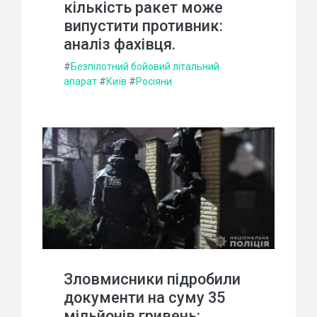
кількість ракет може
випустити противник:
аналіз фахівця.
#
Безпілотний бойовий літальний
апарат
#
Київ
#
Росіяни
Зловмисники підробили
документи на суму 35
мільйонів гривень: