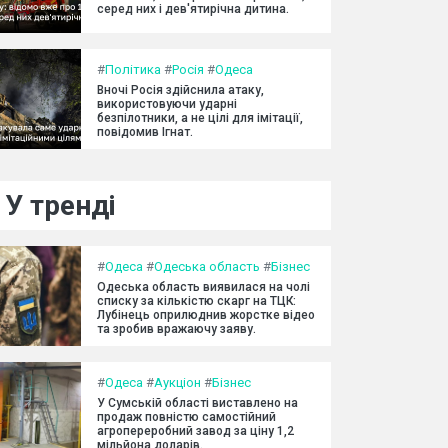
серед них і дев'ятирічна дитина.
#
Політика
#
Росія
#
Одеса
Вночі Росія здійснила атаку,
використовуючи ударні
безпілотники, а не цілі для імітації,
повідомив Ігнат.
У тренді
#
Одеса
#
Одеська область
#
Бізнес
Одеська область виявилася на чолі
списку за кількістю скарг на ТЦК:
Лубінець оприлюднив жорстке відео
та зробив вражаючу заяву.
#
Одеса
#
Аукціон
#
Бізнес
У Сумській області виставлено на
продаж повністю самостійний
агропереробний завод за ціну 1,2
мільйона доларів.