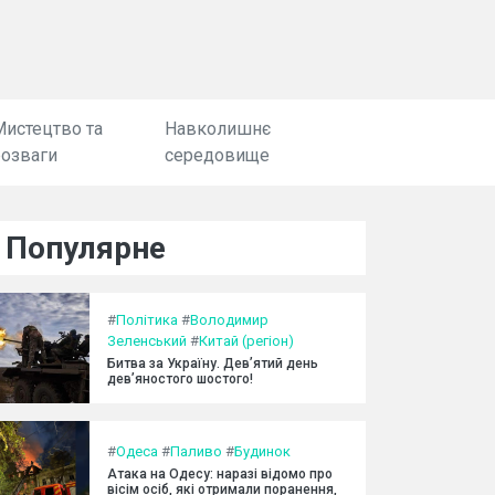
Мистецтво та
Навколишнє
розваги
середовище
Популярне
#
Політика
#
Володимир
Зеленський
#
Китай (регіон)
Битва за Україну. Дев’ятий день
дев’яностого шостого!
#
Одеса
#
Паливо
#
Будинок
Атака на Одесу: наразі відомо про
вісім осіб, які отримали поранення,