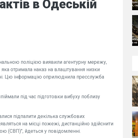
актів в Одеській
ональною поліцією виявили агентурну мережу,
 яка отримала наказ на влаштування низки
оні. Цю інформацію оприлюднила пресслужба
іймали під час підготовки вибуху поблизу
ралися підпалити декілька службових
зʼявляться на місці пожежі, дистанційно здійснити
ю (СВП)", йдеться у повідомленні.