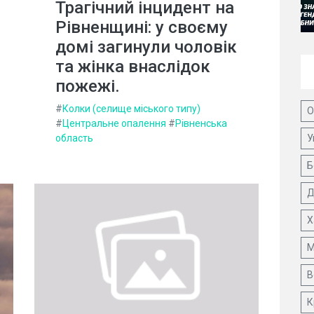
Трагічний інцидент на
Рівненщині: у своєму
домі загинули чоловік
та жінка внаслідок
пожежі.
#
Колки (селище міського типу)
О
#
Центральне опалення
#
Рівненська
область
У
Б
Д
Х
М
В
К