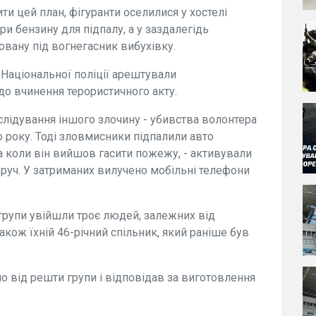
ти цей план, фігуранти оселилися у хостелі
ри бензину для підпалу, а у заздалегідь
овану під вогнегасник вибухівку.
Національної поліції арештували
до вчинення терористичного акту.
озслідування іншого злочину - убивства волонтера
о року. Тоді зловмисники підпалили авто
 а коли він вийшов гасити пожежу, - активували
руч. У затриманих вилучено мобільні телефони
 групи увійшли троє людей, залежних від
також їхній 46-річний спільник, який раніше був
о від решти групи і відповідав за виготовлення