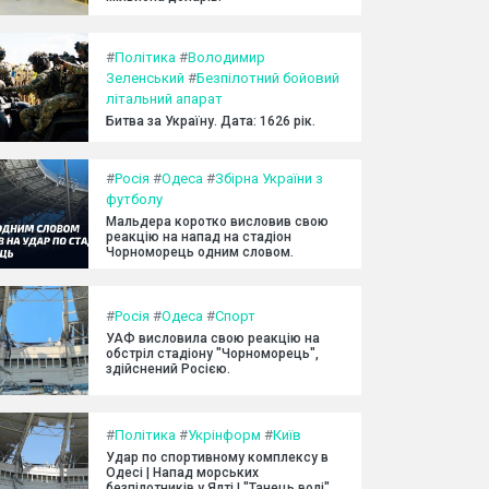
#
Політика
#
Володимир
Зеленський
#
Безпілотний бойовий
літальний апарат
Битва за Україну. Дата: 1626 рік.
#
Росія
#
Одеса
#
Збірна України з
футболу
Мальдера коротко висловив свою
реакцію на напад на стадіон
Чорноморець одним словом.
#
Росія
#
Одеса
#
Спорт
УАФ висловила свою реакцію на
обстріл стадіону "Чорноморець",
здійснений Росією.
#
Політика
#
Укрінформ
#
Київ
Удар по спортивному комплексу в
Одесі | Напад морських
безпілотників у Ялті | "Танець волі"