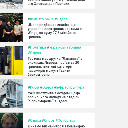
від Олександри Паскаль
#
Київ
#
Україна
#
Одеса
Uklon придбав компанію, що
управляє електросамокатами e-
Wings, за суму 97,6 мільйона
гривень.
#
Політика
#
Українська гривня
#
Одеса
Тестова маршрутка "Лапаївка" в
околицях Львова: проїзд за 20
гривень, пільгові категорії
пасажирів можуть їздити
безкоштовно.
#
Росія
#
Одеса
#
Інфраструктура
УАФ виступила з осудом щодо
російського нападу на стадіон
"Чорноморець" в Одесі.
#
Одеса
#
Спорт
#
Футболіст
Динамо визначилося з командою