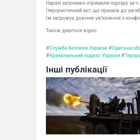
Наразі затримані отримали підозру за ч.
(терористичний акт, що призвів до заги
Їм загрожує довічне ув'язнення з конф
Також дивіться відео:
#
Служба безпеки України
#
Одеська об
#
Кримінальний кодекс України
#
Терор
Інші публікації