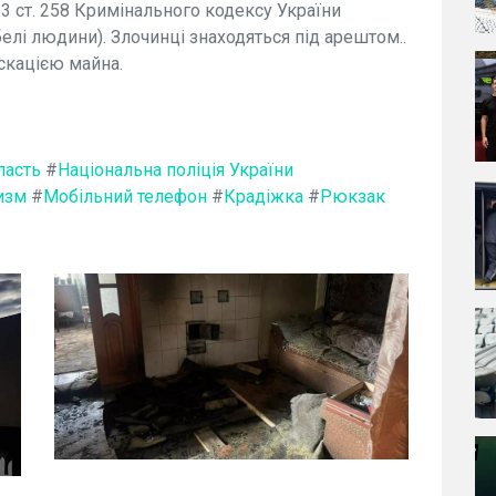
 3 ст. 258 Кримінального кодексу України
белі людини). Злочинці знаходяться під арештом..
іскацією майна.
ласть
#
Національна поліція України
изм
#
Мобільний телефон
#
Крадіжка
#
Рюкзак