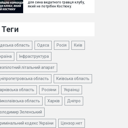
для сина видатного гравця клубу,
який не потрібен Костюку.
Теги
деська область
Одеса
Росія
Київ
країна
Інфраструктура
езпілотний літальний апарат
ніпропетровська область
Київська область
арківська область
Росіяни
Українці
иколаївська область
Харків
Дніпро
олодимир Зеленський
римінальний кодекс України
Цензор.нет