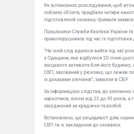
Як встановило розслідування, щоб втіли
поблизу обʼєкта, придбали чотири каніст
підготовленій схованці тримали замаск
Працівники Служби безпеки України та 
правопорушників під час їх підготовки 
"На їхній слід вдалося вийти під час р
з Одещини, яке відбулося 20 січня цьог
місцевого активіста біля його будинку,
СВП, захований у рюкзаку, що лежав по
із доказами злочинів", заявили в СБУ.
За інформацією слідства, до злочинної
наркотиків, віком від 23 до 45 років, а 
засуджений за крадіжки та розбій.
Встановлено, що рецидивіст діяв окрем
СВП та їх закладення до схованок.