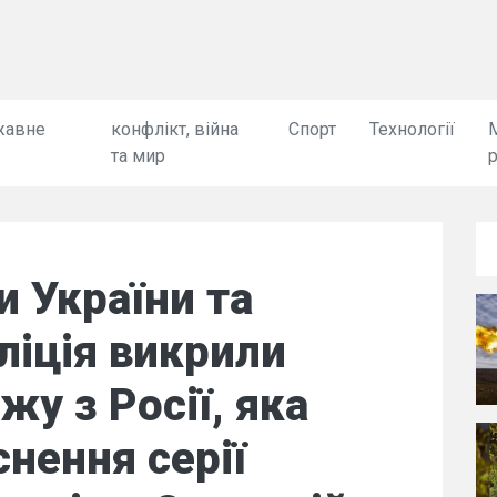
жавне
конфлікт, війна
Спорт
Технології
та мир
 України та
ліція викрили
у з Росії, яка
снення серії