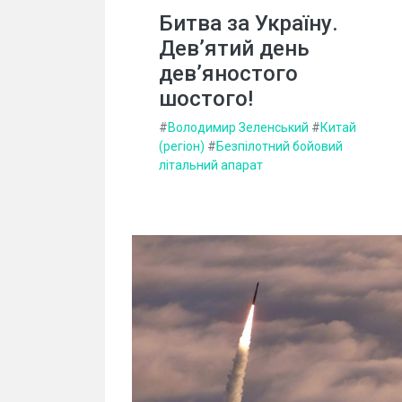
Битва за Україну.
Дев’ятий день
дев’яностого
шостого!
#
Володимир Зеленський
#
Китай
(регіон)
#
Безпілотний бойовий
літальний апарат