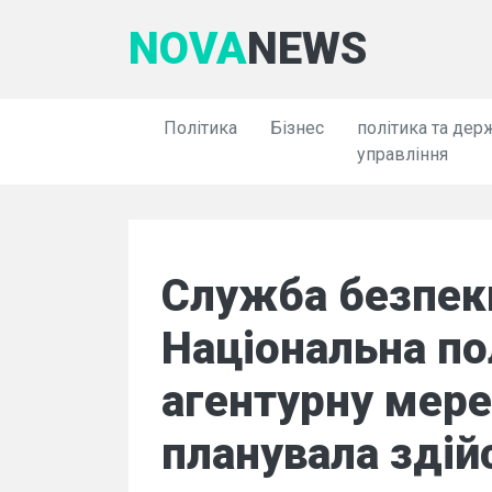
NOVA
NEWS
Політика
Бізнес
політика та дер
управління
Служба безпеки
Національна по
агентурну мереж
планувала здій