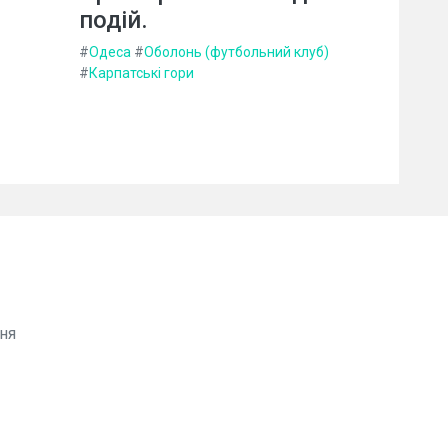
подій.
#
Одеса
#
Оболонь (футбольний клуб)
#
Карпатські гори
ня