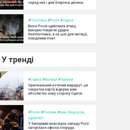
серед них і дев'ятирічна дитина.
#
Політика
#
Росія
#
Одеса
Вночі Росія здійснила атаку,
використовуючи ударні
безпілотники, а не цілі для імітації,
повідомив Ігнат.
У тренді
#
Одеса
#
Вулиця
#
Туризм
Оригінальний котячий маршрут: ця
секретна карта відкриє вам
абсолютно нову сторону Одеси.
#
Росія
#
Росіяни
#
Іван Федоров
(друкар)
У Запоріжжі внаслідок нападу Росії
загорілася офісна споруда.