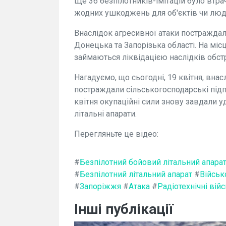
Ще 36 безпілотників-імітацій було втра
жодних ушкоджень для об'єктів чи люд
Внаслідок агресивної атаки постраждали
Донецька та Запорізька області. На міс
займаються ліквідацією наслідків обстр
Нагадуємо, що сьогодні, 19 квітня, внас
постраждали сільськогосподарські підп
квітня окупаційні сили знову завдали 
літальні апарати.
Перегляньте це відео:
#
Безпілотний бойовий літальний апара
#
Безпілотний літальний апарат
#
Військ
#
Запоріжжя
#
Атака
#
Радіотехнічні вій
Інші публікації