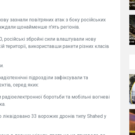
знову зазнали повітряних атак з боку російських
раждали щонайменше п'ять регіонів.
:00, російські збройні сили влаштували нову
ій території, використавши ракети різних класів
и.
адіотехнічні підрозділи зафіксували та
ктів, серед яких:
ли радіоелектронної боротьби та мобільні вогневі
ка.
ло ліквідовано 33 ворожих дронів типу Shahed у