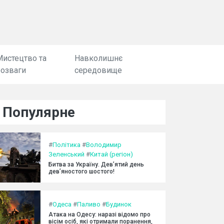
Мистецтво та
Навколишнє
розваги
середовище
Популярне
#
Політика
#
Володимир
Зеленський
#
Китай (регіон)
Битва за Україну. Дев’ятий день
дев’яностого шостого!
#
Одеса
#
Паливо
#
Будинок
Атака на Одесу: наразі відомо про
вісім осіб, які отримали поранення,