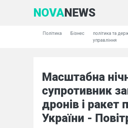
NOVA
NEWS
Політика
Бізнес
політика та дер
управління
Масштабна нічн
супротивник за
дронів і ракет 
України - Повіт