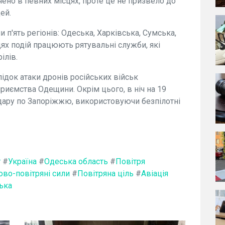
чено в певних місцях, проте це не призвело до
ей.
 п'ять регіонів: Одеська, Харківська, Сумська,
цях подій працюють рятувальні служби, які
ілів.
лідок атаки дронів російських військ
риємства Одещини. Окрім цього, в ніч на 19
удару по Запоріжжю, використовуючи безпілотні
т
#
Україна
#
Одеська область
#
Повітря
ово-повітряні сили
#
Повітряна ціль
#
Авіація
ська