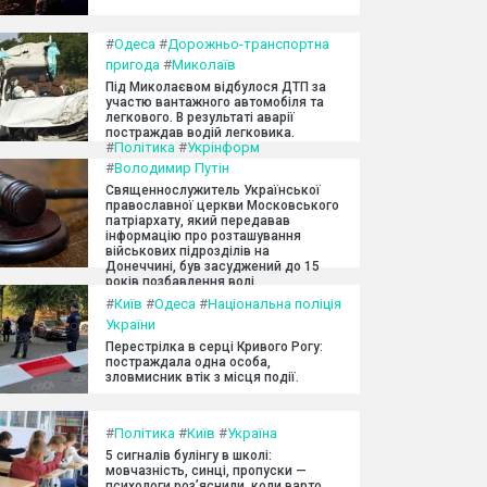
#
Одеса
#
Дорожньо-транспортна
пригода
#
Миколаїв
Під Миколаєвом відбулося ДТП за
участю вантажного автомобіля та
легкового. В результаті аварії
постраждав водій легковика.
#
Політика
#
Укрінформ
#
Володимир Путін
Священнослужитель Української
православної церкви Московського
патріархату, який передавав
інформацію про розташування
військових підрозділів на
Донеччині, був засуджений до 15
років позбавлення волі.
#
Київ
#
Одеса
#
Національна поліція
України
Перестрілка в серці Кривого Рогу:
постраждала одна особа,
зловмисник втік з місця події.
#
Політика
#
Київ
#
Україна
5 сигналів булінгу в школі:
мовчазність, синці, пропуски —
психологи роз’яснили, коли варто