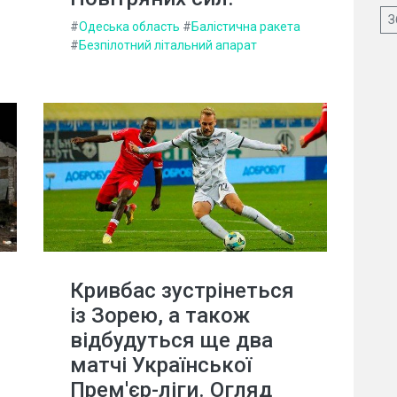
З
#
Одеська область
#
Балістична ракета
#
Безпілотний літальний апарат
Кривбас зустрінеться
із Зорею, а також
відбудуться ще два
матчі Української
Прем'єр-ліги. Огляд