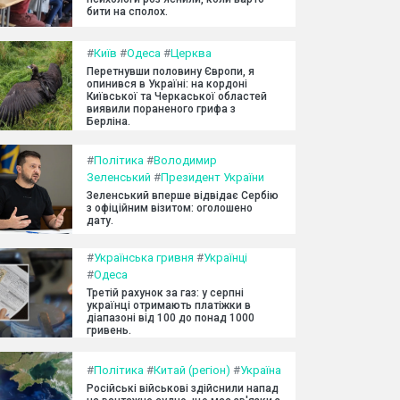
бити на сполох.
#
Київ
#
Одеса
#
Церква
Перетнувши половину Європи, я
опинився в Україні: на кордоні
Київської та Черкаської областей
виявили пораненого грифа з
Берліна.
#
Політика
#
Володимир
Зеленський
#
Президент України
Зеленський вперше відвідає Сербію
з офіційним візитом: оголошено
дату.
#
Українська гривня
#
Українці
#
Одеса
Третій рахунок за газ: у серпні
українці отримають платіжки в
діапазоні від 100 до понад 1000
гривень.
#
Політика
#
Китай (регіон)
#
Україна
Російські військові здійснили напад