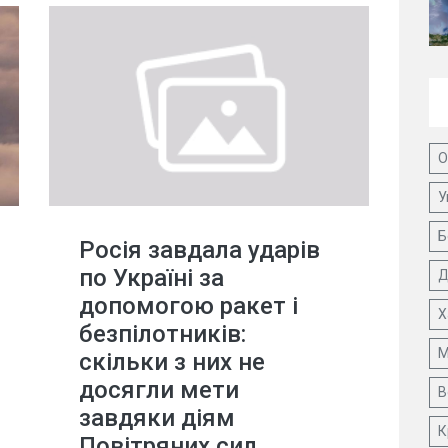
О
У
Б
Росія завдала ударів
по Україні за
Д
допомогою ракет і
Х
безпілотників:
М
скільки з них не
досягли мети
В
завдяки діям
К
Повітряних сил.