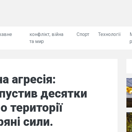
жавне
конфлікт, війна
Спорт
Технології
та мир
а агресія:
пустив десятки
по території
ряні сили.