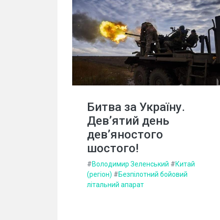
Битва за Україну.
Дев’ятий день
дев’яностого
шостого!
#
Володимир Зеленський
#
Китай
(регіон)
#
Безпілотний бойовий
літальний апарат