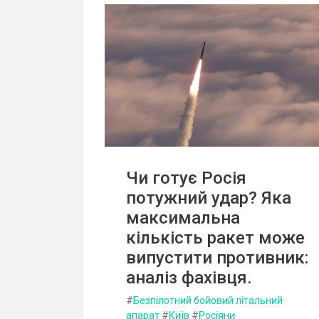
Чи готує Росія
потужний удар? Яка
максимальна
кількість ракет може
випустити противник:
аналіз фахівця.
#
Безпілотний бойовий літальний
апарат
#
Київ
#
Росіяни