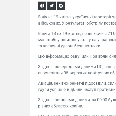
В ніч на 19 квітня українські території 
військових. У результаті обстрілу пост
В ніч з 18 на 19 квітня, починаючи з 21
масштабну повітряну атаку на українськ
та численні ударні безпілотники.
Цю інформацію озвучили Повітряні сил
Згідно з попередніми даними ПС, наші р
спостерігали 95 ворожих повітряних об'є
Авіація, зенітно-ракетні підрозділи, си
групи успішно відбили наступ противни
Згідно з останніми даними, на 09:00 бу
різних областях країни.