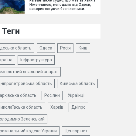
на вантажне судно, що має зв'язки з
Німеччиною, неподалік від Одеси,
використовуючи безпілотники.
Теги
деська область
Одеса
Росія
Київ
країна
Інфраструктура
езпілотний літальний апарат
ніпропетровська область
Київська область
арківська область
Росіяни
Українці
иколаївська область
Харків
Дніпро
олодимир Зеленський
римінальний кодекс України
Цензор.нет