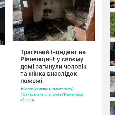
Трагічний інцидент на
Рівненщині: у своєму
домі загинули чоловік
та жінка внаслідок
пожежі.
#
Колки (селище міського типу)
#
Центральне опалення
#
Рівненська
область