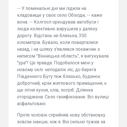
-- У поминальні дні ми їздили на
кладовище у своє село Обіходи, -- каже
вона. -- Колгосп орендував автобуси і
люди колективно вирушила у далеку
дорогу. Відстань не близька, 350
кілометрів. Бувало, коли поверталися
назад, і на шляху з'являвся покажчик з
написом "Вінницька область", я вигукувала
"ура"! Це правда. Подобалося мені у
новому селі: неподалік ліс, до берега
Південного Бугу теж близько, будинок
добротний, крім житлового приміщення, є
ще літня кухня, хлів, погріб. Ділянка
огороджена. Село газифіковане. Всі вулиці
асфальтовані.
Проте чоловік сприйняв нову обстановку
зовсім інакше, ніж я. Він сильно тужив за