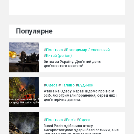
Популярне
#
Політика
#
Володимир Зеленський
#
Китай (регіон)
Битва за Україну. Дев’ятий день
дев’яностого шостого!
#
Одеса
#
Паливо
#
Будинок
Атака на Одесу: наразі відомо про вісім
осіб, які отримали поранення, серед них і
дев'ятирічна дитина.
#
Політика
#
Росія
#
Одеса
Вночі Росія здійснила атаку,
використовуючи ударні безпілотники, а не