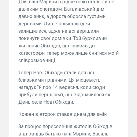
Для пані Марини її рідне село стало лише
далеким спогадом. Батьківський дім
давно зник, а дорога обросла густими
деревами. Лише кілька людей
залишилися, адже не всі вирішили
покинути свої домівки. Той бурхливий
життєпис Обіходів, що існував до
катастрофи, тепер може лише снитися моїй
співрозмовниці.
Тепер Нові Обіходи стали для неї
близькими і рідними. Ця місцевість
нагадує їй про 14 вересня, коли сюди
прибули перші сім'ї, що відзначилося як
День села Нові Обіходи.
Кожен вівторок ставав днем для змін.
За процес переселення жителів Обіходів
відповідав батько пані Марини, Василь