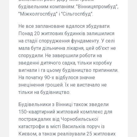
будівельним компаніям: "Вінницяпромбуд",
"Міжколгоспбуд" і "Сільгоспбуд".
Не все заплановане вдалося збудувати.
Понад 20 житлових будинків залишилися
на стадії спорудження фундаменту. У селі
мала бути дільнична лікарня, цей об'єкт не
спорудили. Не завершили роботи на
зведенні дитячого садка, тільки коробку
вигнали і га цьому будівництво припинили.
На початку 90-х відбулося значне
знецінення грошей. Їх не вистачало не
тільки на будівництво.
Будівельники з Вінниці також зведели
150-квартирний житловий комплекс для
постраждалих від Чорнобильської
катастрофи в місті Васильків поруч із
Києвом, а також реалізували 25 житлових