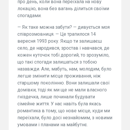
про день, коли вона переїхала на нову
локацію, вона без вагань ділиться своїми
спогадами.
— Як таке можна забути? — дивується моя
співрозмовниця. — Це трапилося 14
вересня 1993 року. Якщо ти залишаєш
село, де народився, зростав і навчався, де
кожен куточок тобі дорогий, то зрозуміло,
що такі спогади залишаться з тобою
назавжди. Але, мабуть, нам, молодим, було
легше змінити місце проживання, ніж
старшому поколінню. Вони залишали свої
домівки, тоді як ми ще не мали власного
гніздечка, лише починали будувати
сімейне життя. У нас навіть була якась
романтика в тому, що нове місце, куди ми
переїхали, було досі незнайомим, з новими
умовами і планами на майбутнє.