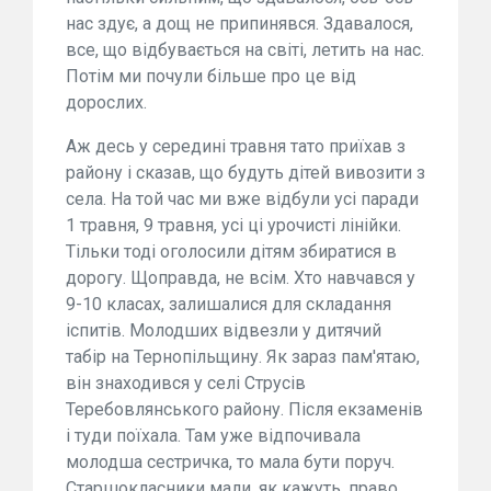
нас здує, а дощ не припинявся. Здавалося,
все, що відбувається на світі, летить на нас.
Потім ми почули більше про це від
дорослих.
Аж десь у середині травня тато приїхав з
району і сказав, що будуть дітей вивозити з
села. На той час ми вже відбули усі паради
1 травня, 9 травня, усі ці урочисті лінійки.
Тільки тоді оголосили дітям збиратися в
дорогу. Щоправда, не всім. Хто навчався у
9-10 класах, залишалися для складання
іспитів. Молодших відвезли у дитячий
табір на Тернопільщину. Як зараз пам'ятаю,
він знаходився у селі Струсів
Теребовлянського району. Після екзаменів
і туди поїхала. Там уже відпочивала
молодша сестричка, то мала бути поруч.
Старшокласники мали, як кажуть, право