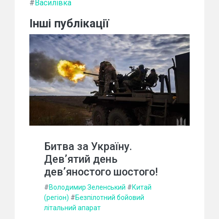
#
Василівка
Інші публікації
Битва за Україну.
Дев’ятий день
дев’яностого шостого!
#
Володимир Зеленський
#
Китай
(регіон)
#
Безпілотний бойовий
літальний апарат