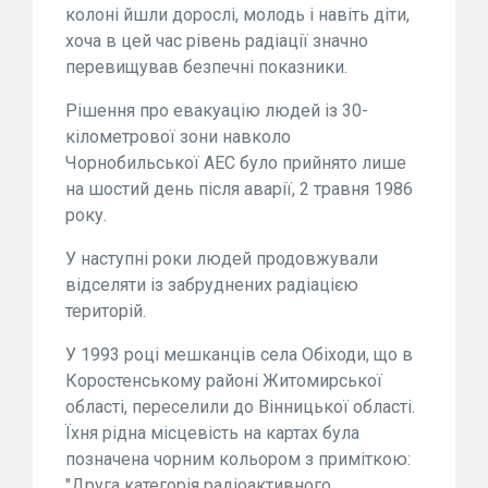
колоні йшли дорослі, молодь і навіть діти,
хоча в цей час рівень радіації значно
перевищував безпечні показники.
Рішення про евакуацію людей із 30-
кілометрової зони навколо
Чорнобильської АЕС було прийнято лише
на шостий день після аварії, 2 травня 1986
року.
У наступні роки людей продовжували
відселяти із забруднених радіацією
територій.
У 1993 році мешканців села Обіходи, що в
Коростенському районі Житомирської
області, переселили до Вінницької області.
Їхня рідна місцевість на картах була
позначена чорним кольором з приміткою:
"Друга категорія радіоактивного