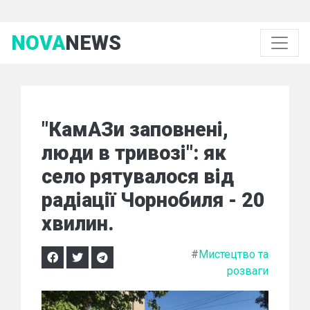
NOVA
NEWS
"КамАЗи заповнені,
люди в тривозі": як
село рятувалося від
радіації Чорнобиля - 20
хвилин.
#
Мистецтво та
розваги