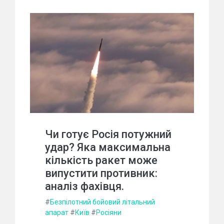
Чи готує Росія потужний
удар? Яка максимальна
кількість ракет може
випустити противник:
аналіз фахівця.
#
Безпілотний бойовий літальний
апарат
#
Київ
#
Росіяни