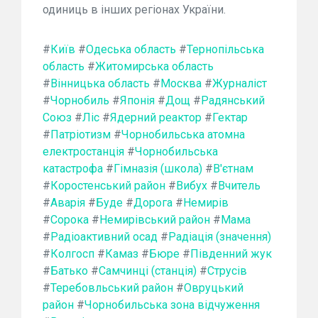
одиниць в інших регіонах України.
#
Київ
#
Одеська область
#
Тернопільська
область
#
Житомирська область
#
Вінницька область
#
Москва
#
Журналіст
#
Чорнобиль
#
Японія
#
Дощ
#
Радянський
Союз
#
Ліс
#
Ядерний реактор
#
Гектар
#
Патріотизм
#
Чорнобильська атомна
електростанція
#
Чорнобильська
катастрофа
#
Гімназія (школа)
#
В'єтнам
#
Коростенський район
#
Вибух
#
Вчитель
#
Аварія
#
Буде
#
Дорога
#
Немирів
#
Сорока
#
Немирівський район
#
Мама
#
Радіоактивний осад
#
Радіація (значення)
#
Колгосп
#
Камаз
#
Бюре
#
Південний жук
#
Батько
#
Самчинці (станція)
#
Струсів
#
Теребовльський район
#
Овруцький
район
#
Чорнобильська зона відчуження