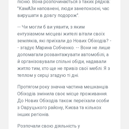
пісню. Вона розпочинається з таких рядків:
"КамАЗи наповнені, люди занепокоєні, час
вирушати в довгу подорож".
-- Чи могли б ви уявити, з яким
ентузіазмом місцеві жителі вітали своїх
земляків, які приїхали до Нових Обіходів? -
- згадує Марина Собченко. -- Вони не лише
допомагали розвантажувати автомобілі, а
й організовували спільні обіди, надавали
житло тим, хто ще не привіз свої меблі. Я з
теплом у серці згадую ті дні.
Протягом року значна частина мешканців
Обіходів змінила своє місце проживання.
До Нових Обіходів також переїхали особи
з Овруцького району, Києва та кількох
інших регіонів.
Розпочали свою діяльність у