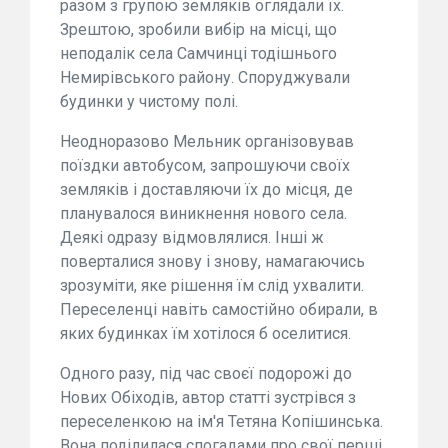
разом з групою земляків оглядали їх.
Зрештою, зробили вибір на місці, що
неподалік села Самчинці тодішнього
Немирівського району. Споруджували
будинки у чистому полі.
Неодноразово Мельник організовував
поїздки автобусом, запрошуючи своїх
земляків і доставляючи їх до місця, де
планувалося виникнення нового села.
Деякі одразу відмовлялися. Інші ж
поверталися знову і знову, намагаючись
зрозуміти, яке рішення їм слід ухвалити.
Переселенці навіть самостійно обирали, в
яких будинках їм хотілося б оселитися.
Одного разу, під час своєї подорожі до
Нових Обіходів, автор статті зустрівся з
переселенкою на ім'я Тетяна Копішинська.
Вона поділилася спогадами про свої перші