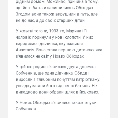
рідним домом. Можливо, причина в тому,
що його батьки залишилися в Обіходах.
Згодом вони також вирушили в путь, але
не до нас, а до своїх старших дітей.
У жовтні того ж, 1993-го, Марина і її
чоловік поринули у нові клопоти. У них
народилася дівчинка, яку назвали
Анастасія. Вона стала першою дитиною, яка
з'явилася на світ у Нових Обіходах.
У цій же родині з'явилася друга донечка
Собченків, ще одна дівчинка. Обидві
виросли з глибоким почуттям патріотизму,
успадкувавши його від своїх батьків. Не
випадково вони обрали шлях військових.
У Нових Обіходах з'явилися також внуки
Собченків.