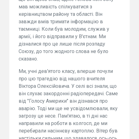
мав можливість спілкуватися з
керівництвом району та області. Він
завжди вмів тримати інформацію в
таємниці. Коли був молодим, служив у
армії, і його відправили у В'єтнам. Ми
дізналися про це лише після розпаду
Союзу, до того жодного слова не було
сказано.
Ми, учні дев'ятого класу, вперше почули
про цю трагедію від нашого вчителя
Віктора Олексійовича. У селі всі знали, що
він слухає закордонні радіопередачі. Саме
від "Голосу Америки" він дізнався про
аварію. Тоді ми ще не усвідомлювали, яку
загрозу це несе. Пам'ятаю, в ті дні нас
направили на роботи в колгосп, де ми
перебирали насіннєву картоплю. Вітер був
настільки сильним, що здавалося, ось-ось