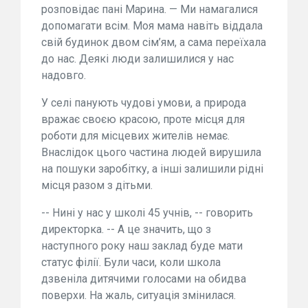
розповідає пані Марина. — Ми намагалися
допомагати всім. Моя мама навіть віддала
свій будинок двом сім’ям, а сама переїхала
до нас. Деякі люди залишилися у нас
надовго.
У селі панують чудові умови, а природа
вражає своєю красою, проте місця для
роботи для місцевих жителів немає.
Внаслідок цього частина людей вирушила
на пошуки заробітку, а інші залишили рідні
місця разом з дітьми.
-- Нині у нас у школі 45 учнів, -- говорить
директорка. -- А це значить, що з
наступного року наш заклад буде мати
статус філії. Були часи, коли школа
дзвеніла дитячими голосами на обидва
поверхи. На жаль, ситуація змінилася.