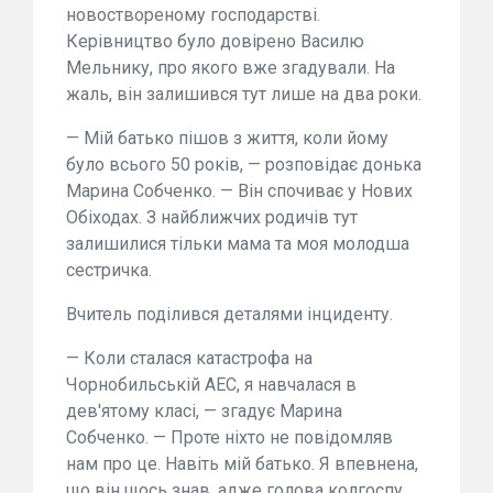
новоствореному господарстві.
Керівництво було довірено Василю
Мельнику, про якого вже згадували. На
жаль, він залишився тут лише на два роки.
— Мій батько пішов з життя, коли йому
було всього 50 років, — розповідає донька
Марина Собченко. — Він спочиває у Нових
Обіходах. З найближчих родичів тут
залишилися тільки мама та моя молодша
сестричка.
Вчитель поділився деталями інциденту.
— Коли сталася катастрофа на
Чорнобильській АЕС, я навчалася в
дев'ятому класі, — згадує Марина
Собченко. — Проте ніхто не повідомляв
нам про це. Навіть мій батько. Я впевнена,
що він щось знав, адже голова колгоспу