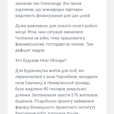
зазначає пан Олександр. Він також
відзначає, що міжнародні партнери
виділяють фінансування для цих цілей.
Дуже важливою для їхнього села є робочі
місця. Втім, нині ситуація змінилася.
Чоловіки на війні, тому працювати у
фермерському господарстві нікому. Там
дефіцит кадрів.
Хто будував Нові Обіходи?
Для будівництва житла для осіб, які
переселилися з зони Чорнобиля, неподалік
села Самчинці в Немирівській громаді,
було виділено 80 гектарів земельної
ділянки. Запланували звести 376 житлових
будинків. Розробкою проекту займалися
фахівці Вінницького проектного інституту.
Виконання робіт доручили трьом