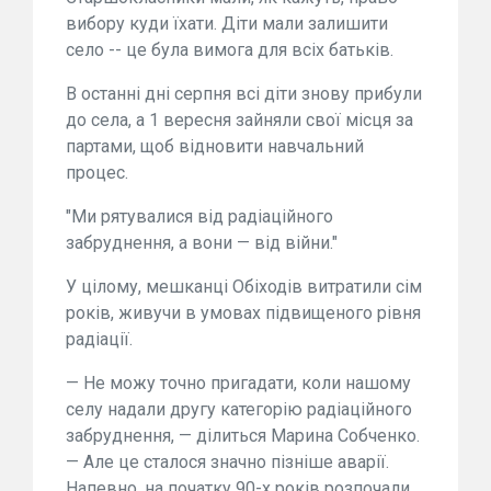
вибору куди їхати. Діти мали залишити
село -- це була вимога для всіх батьків.
В останні дні серпня всі діти знову прибули
до села, а 1 вересня зайняли свої місця за
партами, щоб відновити навчальний
процес.
"Ми рятувалися від радіаційного
забруднення, а вони — від війни."
У цілому, мешканці Обіходів витратили сім
років, живучи в умовах підвищеного рівня
радіації.
— Не можу точно пригадати, коли нашому
селу надали другу категорію радіаційного
забруднення, — ділиться Марина Собченко.
— Але це сталося значно пізніше аварії.
Напевно, на початку 90-х років розпочали