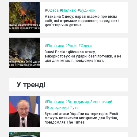
#
Одеса
#
Паливо
#
Будинок
Атака на Одесу: наразі відомо про вісім
осіб, які отримали поранення, серед них і
дев'ятирічна дитина.
#
Політика
#
Росія
#
Одеса
Вночі Росія здійснила атаку,
використовуючи ударні безпілотники, а не
цілі для імітації, повідомив Ігнат.
У тренді
#
Політика
#
Володимир Зеленський
#
Володимир Путін
Зухвалі атаки України на територію Росії
можуть виявитися вигідними для Путіна, -
повідомляє The Times.