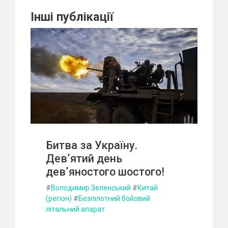
Інші публікації
Битва за Україну.
Дев’ятий день
дев’яностого шостого!
#
Володимир Зеленський
#
Китай
(регіон)
#
Безпілотний бойовий
літальний апарат