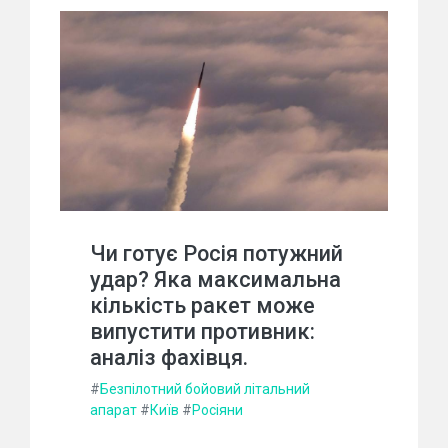
Чи готує Росія потужний
удар? Яка максимальна
кількість ракет може
випустити противник:
аналіз фахівця.
#
Безпілотний бойовий літальний
апарат
#
Київ
#
Росіяни