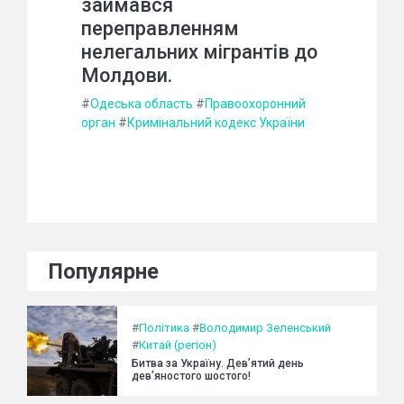
займався
переправленням
нелегальних мігрантів до
Молдови.
#
Одеська область
#
Правоохоронний
орган
#
Кримінальний кодекс України
Популярне
#
Політика
#
Володимир Зеленський
#
Китай (регіон)
Битва за Україну. Дев’ятий день
дев’яностого шостого!