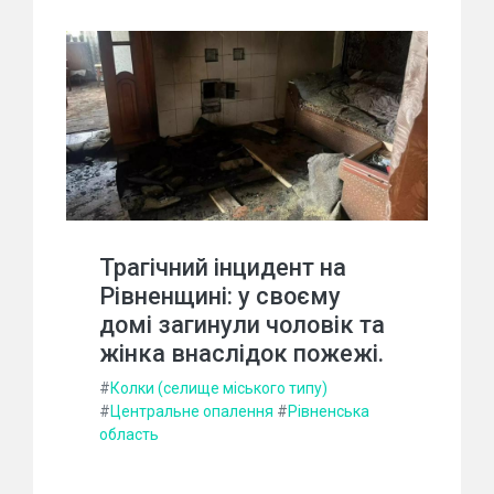
Трагічний інцидент на
Рівненщині: у своєму
домі загинули чоловік та
жінка внаслідок пожежі.
#
Колки (селище міського типу)
#
Центральне опалення
#
Рівненська
область