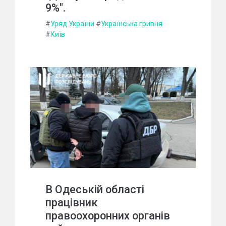
9%".
#
Уряд України
#
Українська гривня
#
Київ
В Одеській області
працівник
правоохоронних органів