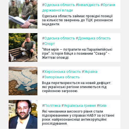
#
Одеська область
#
Інвалідність
#
Органи
державної влади
Одеська область займає провідні позиції
за кількістю звернень до ТЦК: резонансні
інциденти.
#
Одеська область
#
Донецька область
#
Спорт
"Моя мрія — потрапити на Паралімпійські
ігри". Історія бійця з позивним "Сєвєр" -
Життєві оповіді.
#
Херсонська область
#
Україна
#
Запорізька область
Вода перетворюється на новий дефіцит:
які українські регіони опиняються під
серйозною загрозою.
#
Політика
#
Українська гривня
#
Київ
Які чиновники високого рівня стали
підозрюваними у справах НАБУ за останні
роки: найрезонансніші антикорупційні
розслідування.