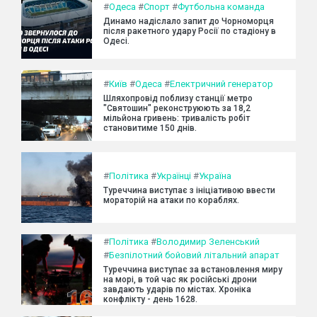
#
Одеса
#
Спорт
#
Футбольна команда
Динамо надіслало запит до Чорноморця
після ракетного удару Росії по стадіону в
Одесі.
#
Київ
#
Одеса
#
Електричний генератор
Шляхопровід поблизу станції метро
"Святошин" реконструюють за 18,2
мільйона гривень: тривалість робіт
становитиме 150 днів.
#
Політика
#
Українці
#
Україна
Туреччина виступає з ініціативою ввести
мораторій на атаки по кораблях.
#
Політика
#
Володимир Зеленський
#
Безпілотний бойовий літальний апарат
Туреччина виступає за встановлення миру
на морі, в той час як російські дрони
завдають ударів по містах. Хроніка
конфлікту - день 1628.