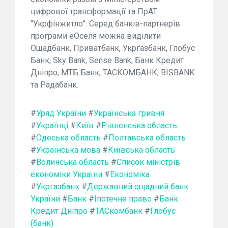
цифрової трансформації та ПрАТ
"Укрфінжитло". Серед банків-партнерів
програми еОселя можна виділити
Ощадбанк, Приватбанк, Укргазбанк, Глобус
Банк, Sky Bank, Sense Bank, Банк Кредит
Дніпро, МТБ Банк, ТАСКОМБАНК, BISBANK
та Радабанк.
#
Уряд України
#
Українська гривня
#
Українці
#
Київ
#
Рівненська область
#
Одеська область
#
Полтавська область
#
Українська мова
#
Київська область
#
Волинська область
#
Список міністрів
економіки України
#
Економіка
#
Укргазбанк
#
Державний ощадний банк
України
#
Банк
#
Іпотечне право
#
Банк
Кредит Дніпро
#
ТАСкомбанк
#
Глобус
(банк)