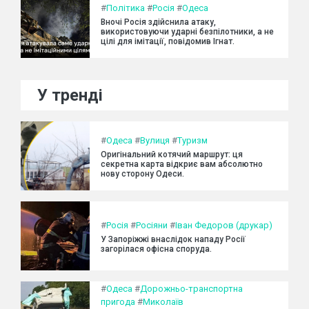
#
Політика
#
Росія
#
Одеса
Вночі Росія здійснила атаку,
використовуючи ударні безпілотники, а не
цілі для імітації, повідомив Ігнат.
У тренді
#
Одеса
#
Вулиця
#
Туризм
Оригінальний котячий маршрут: ця
секретна карта відкриє вам абсолютно
нову сторону Одеси.
#
Росія
#
Росіяни
#
Іван Федоров (друкар)
У Запоріжжі внаслідок нападу Росії
загорілася офісна споруда.
#
Одеса
#
Дорожньо-транспортна
пригода
#
Миколаїв