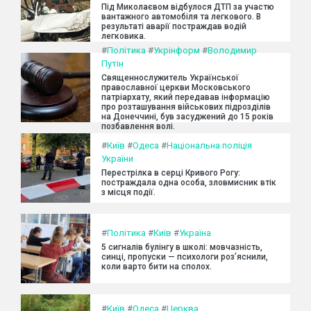
Під Миколаєвом відбулося ДТП за участю
вантажного автомобіля та легкового. В
результаті аварії постраждав водій
легковика.
#
Політика
#
Укрінформ
#
Володимир
Путін
Священнослужитель Української
православної церкви Московського
патріархату, який передавав інформацію
про розташування військових підрозділів
на Донеччині, був засуджений до 15 років
позбавлення волі.
#
Київ
#
Одеса
#
Національна поліція
України
Перестрілка в серці Кривого Рогу:
постраждала одна особа, зловмисник втік
з місця події.
#
Політика
#
Київ
#
Україна
5 сигналів булінгу в школі: мовчазність,
синці, пропуски — психологи роз’яснили,
коли варто бити на сполох.
#
Київ
#
Одеса
#
Церква