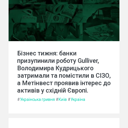
Бізнес тижня: банки
призупинили роботу Gulliver,
Володимира Кудрицького
затримали та помістили в СІЗО,
а Метінвест проявив інтерес до
активів у східній Європі.
#
Українська гривня
#
Київ
#
Україна