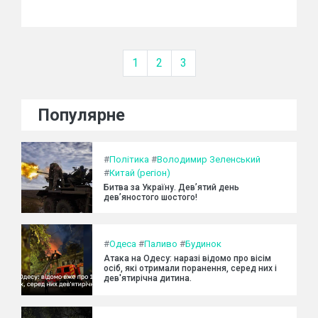
1
2
3
Популярне
#
Політика
#
Володимир Зеленський
#
Китай (регіон)
Битва за Україну. Дев’ятий день
дев’яностого шостого!
#
Одеса
#
Паливо
#
Будинок
Атака на Одесу: наразі відомо про вісім
осіб, які отримали поранення, серед них і
дев'ятирічна дитина.