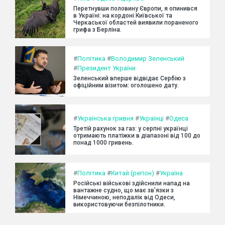
Перетнувши половину Європи, я опинився
в Україні: на кордоні Київської та
Черкаської областей виявили пораненого
грифа з Берліна.
#
Політика
#
Володимир Зеленський
#
Президент України
Зеленський вперше відвідає Сербію з
офіційним візитом: оголошено дату.
#
Українська гривня
#
Українці
#
Одеса
Третій рахунок за газ: у серпні українці
отримають платіжки в діапазоні від 100 до
понад 1000 гривень.
#
Політика
#
Китай (регіон)
#
Україна
Російські військові здійснили напад на
вантажне судно, що має зв'язки з
Німеччиною, неподалік від Одеси,
використовуючи безпілотники.