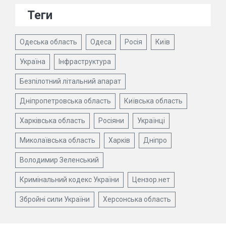
Теги
Одеська область
Одеса
Росія
Київ
Україна
Інфраструктура
Безпілотний літальний апарат
Дніпропетровська область
Київська область
Харківська область
Росіяни
Українці
Миколаївська область
Харків
Дніпро
Володимир Зеленський
Кримінальний кодекс України
Цензор.нет
Збройні сили України
Херсонська область