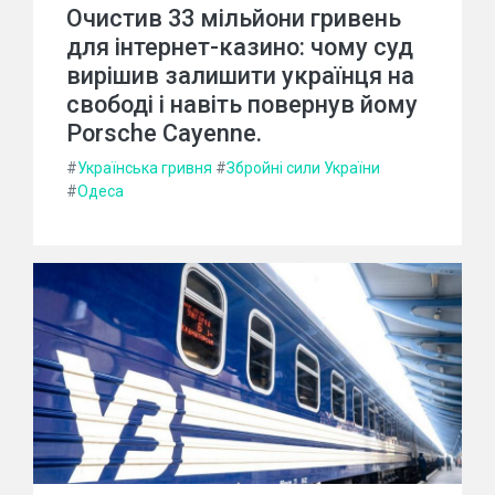
Очистив 33 мільйони гривень
для інтернет-казино: чому суд
вирішив залишити українця на
свободі і навіть повернув йому
Porsche Cayenne.
#
Українська гривня
#
Збройні сили України
#
Одеса