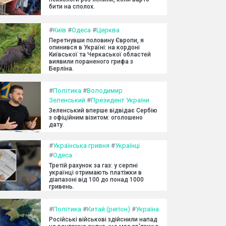
бити на сполох.
#
Київ
#
Одеса
#
Церква
Перетнувши половину Європи, я
опинився в Україні: на кордоні
Київської та Черкаської областей
виявили пораненого грифа з
Берліна.
#
Політика
#
Володимир
Зеленський
#
Президент України
Зеленський вперше відвідає Сербію
з офіційним візитом: оголошено
дату.
#
Українська гривня
#
Українці
#
Одеса
Третій рахунок за газ: у серпні
українці отримають платіжки в
діапазоні від 100 до понад 1000
гривень.
#
Політика
#
Китай (регіон)
#
Україна
Російські військові здійснили напад