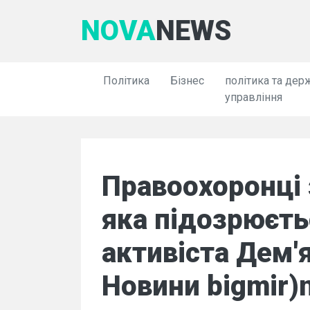
NOVA
NEWS
Політика
Бізнес
політика та дер
управління
Правоохоронці 
яка підозрюєть
активіста Дем'я
Новини bigmir)n