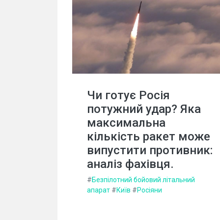
Чи готує Росія
потужний удар? Яка
максимальна
кількість ракет може
випустити противник:
аналіз фахівця.
#
Безпілотний бойовий літальний
апарат
#
Київ
#
Росіяни