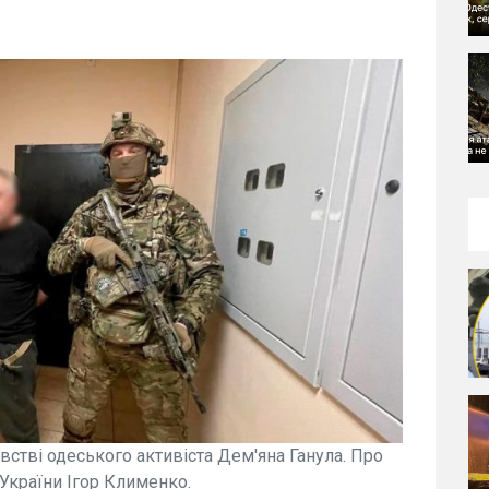
встві одеського активіста Дем'яна Ганула. Про
 України Ігор Клименко.