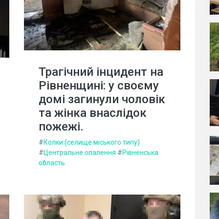
Трагічний інцидент на
Рівненщині: у своєму
домі загинули чоловік
та жінка внаслідок
пожежі.
#
Колки (селище міського типу)
#
Центральне опалення
#
Рівненська
область