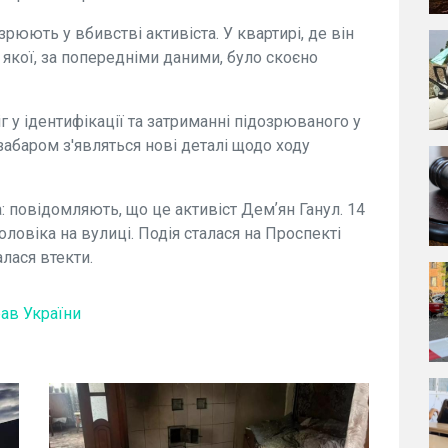
зрюють у вбивстві активіста. У квартирі, де він
якої, за попередніми даними, було скоєно
г у ідентифікації та затриманні підозрюваного у
забаром з'являться нові деталі щодо ходу
: повідомляють, що це активіст Демʼян Ганул. 14
ловіка на вулиці. Подія сталася на Проспекті
лася втекти.
рав України