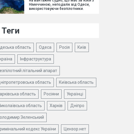
на вантажне судно, що має зв'язки з
Німеччиною, неподалік від Одеси,
використовуючи безпілотники.
Теги
деська область
Одеса
Росія
Київ
країна
Інфраструктура
езпілотний літальний апарат
ніпропетровська область
Київська область
арківська область
Росіяни
Українці
иколаївська область
Харків
Дніпро
олодимир Зеленський
римінальний кодекс України
Цензор.нет