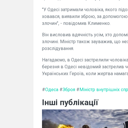
"У Одесі затримали чоловіка, якого підо
ховався, виявили зброю, за допомогою 
злочин", - повідомив Клименко.
Він висловив вдячність усім, хто допомі
злочині. Міністр також зауважив, що не
розслідування.
Нагадаємо, в Одесі застрелили чоловіка
березня в Одесі невідомий застрелив чо
Українських Героїв, коли жертва намага
#
Одеса
#
Зброя
#
Міністр внутрішніх сп
Інші публікації