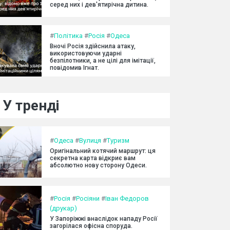
серед них і дев'ятирічна дитина.
#
Політика
#
Росія
#
Одеса
Вночі Росія здійснила атаку,
використовуючи ударні
безпілотники, а не цілі для імітації,
повідомив Ігнат.
У тренді
#
Одеса
#
Вулиця
#
Туризм
Оригінальний котячий маршрут: ця
секретна карта відкриє вам
абсолютно нову сторону Одеси.
#
Росія
#
Росіяни
#
Іван Федоров
(друкар)
У Запоріжжі внаслідок нападу Росії
загорілася офісна споруда.