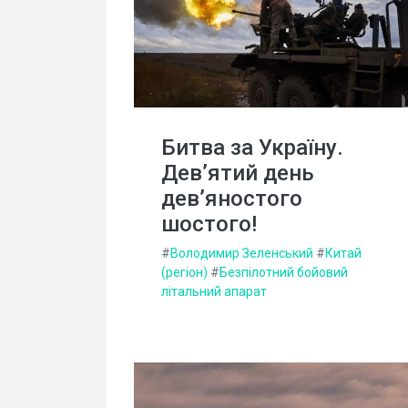
Битва за Україну.
Дев’ятий день
дев’яностого
шостого!
#
Володимир Зеленський
#
Китай
(регіон)
#
Безпілотний бойовий
літальний апарат