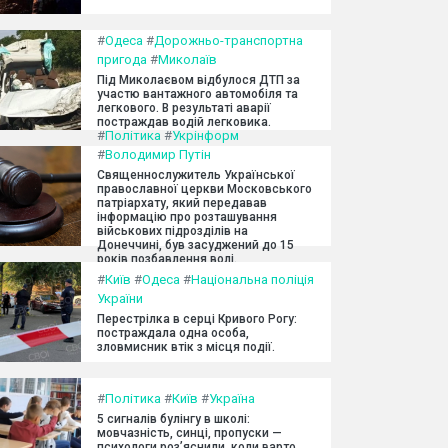
#
Одеса
#
Дорожньо-транспортна
пригода
#
Миколаїв
Під Миколаєвом відбулося ДТП за
участю вантажного автомобіля та
легкового. В результаті аварії
постраждав водій легковика.
#
Політика
#
Укрінформ
#
Володимир Путін
Священнослужитель Української
православної церкви Московського
патріархату, який передавав
інформацію про розташування
військових підрозділів на
Донеччині, був засуджений до 15
років позбавлення волі.
#
Київ
#
Одеса
#
Національна поліція
України
Перестрілка в серці Кривого Рогу:
постраждала одна особа,
зловмисник втік з місця події.
#
Політика
#
Київ
#
Україна
5 сигналів булінгу в школі:
мовчазність, синці, пропуски —
психологи роз’яснили, коли варто