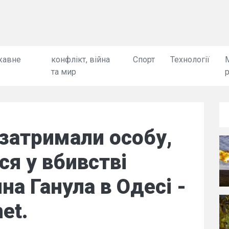
жавне
конфлікт, війна
Спорт
Технології
та мир
затримали особу,
ся у вбивстві
на Ганула в Одесі -
et.