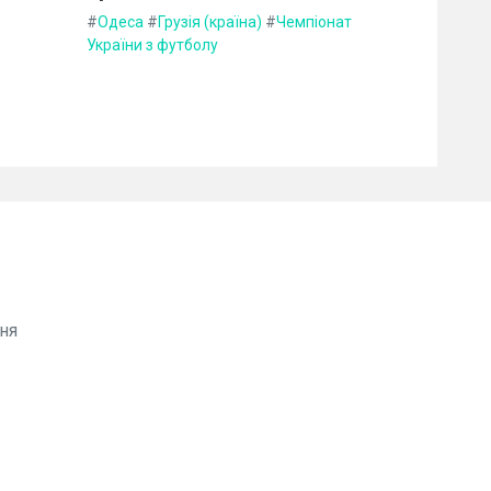
#
Одеса
#
Грузія (країна)
#
Чемпіонат
України з футболу
ня