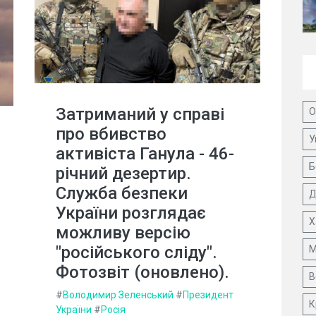
Затриманий у справі
О
про вбивство
У
активіста Ганула - 46-
Б
річний дезертир.
Служба безпеки
Д
України розглядає
Х
можливу версію
"російського сліду".
М
Фотозвіт (оновлено).
В
#
Володимир Зеленський
#
Президент
К
України
#
Росія