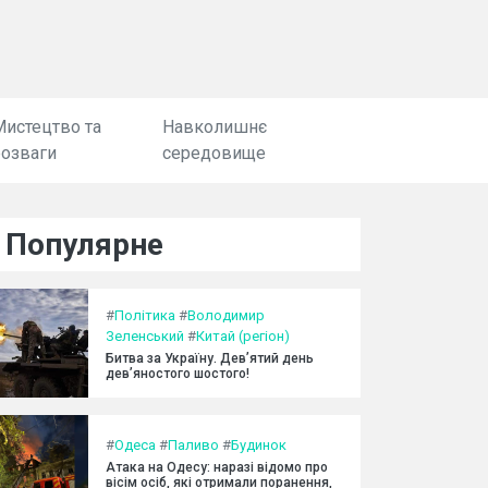
Мистецтво та
Навколишнє
розваги
середовище
Популярне
#
Політика
#
Володимир
Зеленський
#
Китай (регіон)
Битва за Україну. Дев’ятий день
дев’яностого шостого!
#
Одеса
#
Паливо
#
Будинок
Атака на Одесу: наразі відомо про
вісім осіб, які отримали поранення,