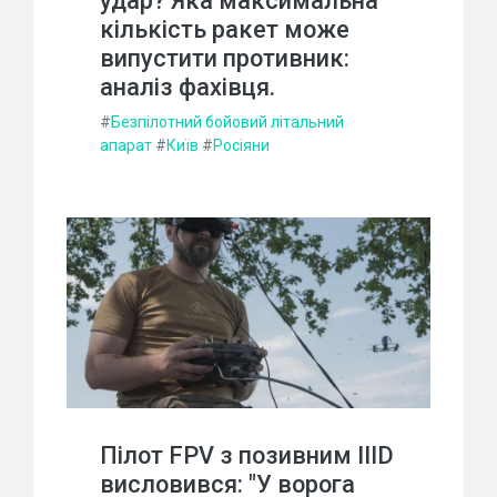
удар? Яка максимальна
кількість ракет може
випустити противник:
аналіз фахівця.
#
Безпілотний бойовий літальний
апарат
#
Київ
#
Росіяни
Пілот FPV з позивним IIID
висловився: "У ворога