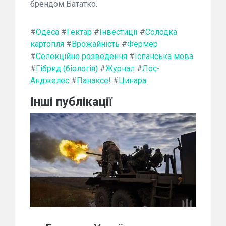
брендом Бататко.
#
Одеса
#
Гектар
#
Інвестиції
#
Солодка
картопля
#
Врожайність
#
Фермер
#
Селекційне розведення
#
Іспанська мова
#
Гібрид (біологія)
#
Журнал
#
Лос-
Анджелес
#
Панаксе!
#
Цинара.
Інші публікації