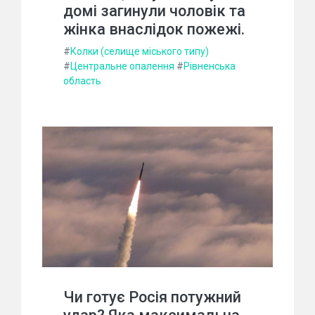
домі загинули чоловік та
жінка внаслідок пожежі.
#
Колки (селище міського типу)
#
Центральне опалення
#
Рівненська
область
Чи готує Росія потужний