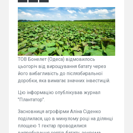
ТОВ Бонелет (Одеса) відмовилось
цьогоріч від вирощування батату через
його вибагливість до післязбиральної
доробки, яка вимагає значних інвестицій.
Цю інформацію опублікував журнал
"Плантатор".
Засновниця агрофірми Аліна Сіденко
поділилася, що в минулому році на ділянці
площею 1 гектар проводилися
випробування сортів батату, зокрема