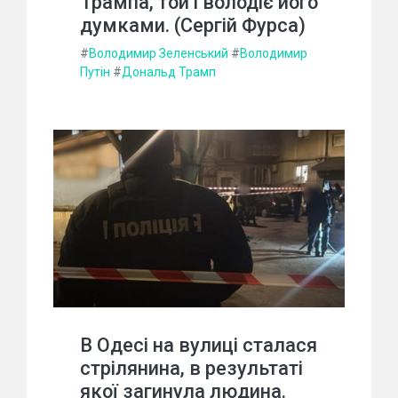
Трампа, той і володіє його
думками. (Сергій Фурса)
#
Володимир Зеленський
#
Володимир
Путін
#
Дональд Трамп
В Одесі на вулиці сталася
стрілянина, в результаті
якої загинула людина.