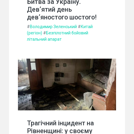
Битва за Україну.
Дев’ятий день
дев’яностого шостого!
#
Володимир Зеленський
#
Китай
(регіон)
#
Безпілотний бойовий
літальний апарат
Трагічний інцидент на
Рівненщині: у своєму