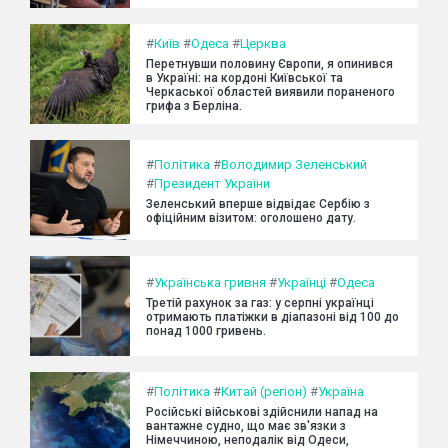
#
Київ
#
Одеса
#
Церква
Перетнувши половину Європи, я опинився
в Україні: на кордоні Київської та
Черкаської областей виявили пораненого
грифа з Берліна.
#
Політика
#
Володимир Зеленський
#
Президент України
Зеленський вперше відвідає Сербію з
офіційним візитом: оголошено дату.
#
Українська гривня
#
Українці
#
Одеса
Третій рахунок за газ: у серпні українці
отримають платіжки в діапазоні від 100 до
понад 1000 гривень.
#
Політика
#
Китай (регіон)
#
Україна
Російські військові здійснили напад на
вантажне судно, що має зв'язки з
Німеччиною, неподалік від Одеси,