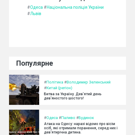
#
Одеса
#
Національна поліція України
#
Львів
Популярне
#
Політика
#
Володимир Зеленський
#
Китай (регіон)
Битва за Україну. Дев’ятий день
дев’яностого шостого!
#
Одеса
#
Паливо
#
Будинок
Атака на Одесу: наразі відомо про вісім
осіб, які отримали поранення, серед них і
дев'ятирічна дитина.