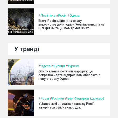
#
Політика
#
Росія
#
Одеса
Вночі Росія здійснила атаку,
використовуючи ударні безпілотники, а не
цілі для імітації, повідомив Ігнат.
У тренді
#
Одеса
#
Вулиця
#
Туризм
Оригінальний котячий маршрут: ця
секретна карта відкриє вам абсолютно
нову сторону Одеси.
#
Росія
#
Росіяни
#
Іван Федоров (друкар)
У Запоріжжі внаслідок нападу Росії
загорілася офісна споруда.