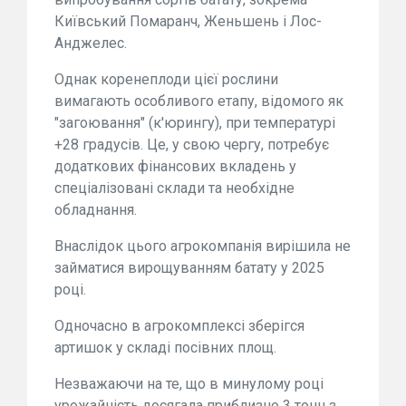
Київський Помаранч, Женьшень і Лос-
Анджелес.
Однак коренеплоди цієї рослини
вимагають особливого етапу, відомого як
"загоювання" (к'юрингу), при температурі
+28 градусів. Це, у свою чергу, потребує
додаткових фінансових вкладень у
спеціалізовані склади та необхідне
обладнання.
Внаслідок цього агрокомпанія вирішила не
займатися вирощуванням батату у 2025
році.
Одночасно в агрокомплексі зберігся
артишок у складі посівних площ.
Незважаючи на те, що в минулому році
урожайність досягала приблизно 3 тонн з