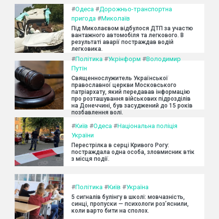
#
Одеса
#
Дорожньо-транспортна
пригода
#
Миколаїв
Під Миколаєвом відбулося ДТП за участю
вантажного автомобіля та легкового. В
результаті аварії постраждав водій
легковика.
#
Політика
#
Укрінформ
#
Володимир
Путін
Священнослужитель Української
православної церкви Московського
патріархату, який передавав інформацію
про розташування військових підрозділів
на Донеччині, був засуджений до 15 років
позбавлення волі.
#
Київ
#
Одеса
#
Національна поліція
України
Перестрілка в серці Кривого Рогу:
постраждала одна особа, зловмисник втік
з місця події.
#
Політика
#
Київ
#
Україна
5 сигналів булінгу в школі: мовчазність,
синці, пропуски — психологи роз’яснили,
коли варто бити на сполох.