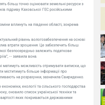
лять більш точно оцінювати земельні ресурси з
дків підриву Каховської ГЕС російськими
зміни вплинуть на південні області, зокрема
актуальний рівень вологозабезпечення на основі
плив втрати зрошення. Це забезпечить більш
д якої безпосередньо залежить податкове
їв", -- заявила вона.
чі матимуть можливість отримувати виписки, що
ти міститимуть більше інформації про
впливають на розрахунки, зазначила Свириденко.
о економіки, екології та сільського господарства
року, оновило список української техніки та
 вартості яких покривається державними