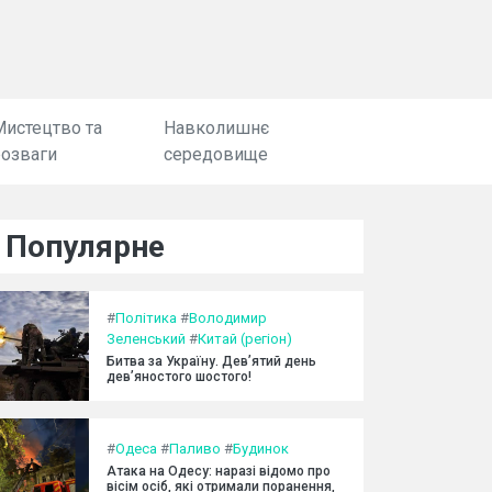
Мистецтво та
Навколишнє
розваги
середовище
Популярне
#
Політика
#
Володимир
Зеленський
#
Китай (регіон)
Битва за Україну. Дев’ятий день
дев’яностого шостого!
#
Одеса
#
Паливо
#
Будинок
Атака на Одесу: наразі відомо про
вісім осіб, які отримали поранення,