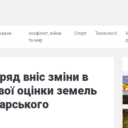
жавне
конфлікт, війна
Спорт
Технології
та мир
Уряд вніс зміни в
ої оцінки земель
арського