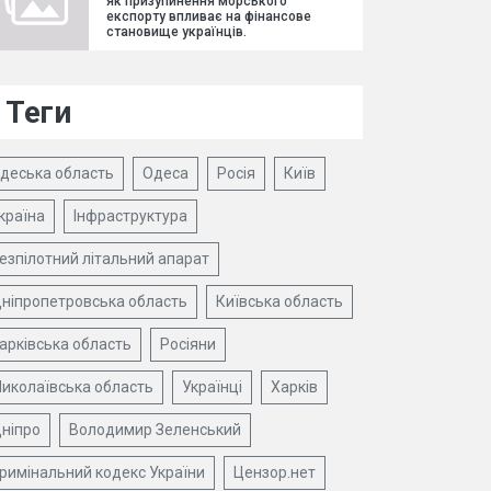
як призупинення морського
експорту впливає на фінансове
становище українців.
Теги
деська область
Одеса
Росія
Київ
країна
Інфраструктура
езпілотний літальний апарат
ніпропетровська область
Київська область
арківська область
Росіяни
иколаївська область
Українці
Харків
ніпро
Володимир Зеленський
римінальний кодекс України
Цензор.нет