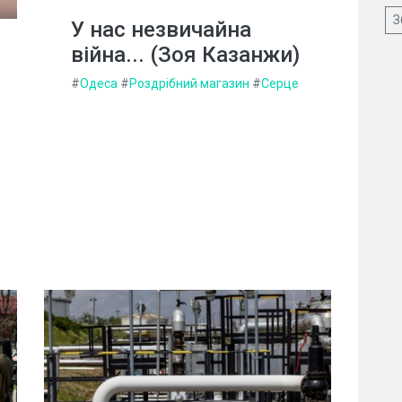
З
У нас незвичайна
війна... (Зоя Казанжи)
#
Одеса
#
Роздрібний магазин
#
Серце