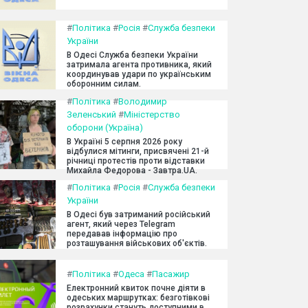
#
Політика
#
Росія
#
Служба безпеки
України
В Одесі Служба безпеки України
затримала агента противника, який
координував удари по українським
оборонним силам.
#
Політика
#
Володимир
Зеленський
#
Міністерство
оборони (Україна)
В Україні 5 серпня 2026 року
відбулися мітинги, присвячені 21-й
річниці протестів проти відставки
Михайла Федорова - Завтра.UA.
#
Політика
#
Росія
#
Служба безпеки
України
В Одесі був затриманий російський
агент, який через Telegram
передавав інформацію про
розташування військових об'єктів.
#
Політика
#
Одеса
#
Пасажир
Електронний квиток почне діяти в
одеських маршрутках: безготівкові
розрахунки стануть доступними в