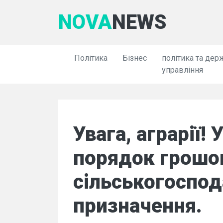
NOVA
NEWS
Політика
Бізнес
політика та дер
управління
Увага, аграрії! 
порядок грошов
сільськогоспод
призначення.