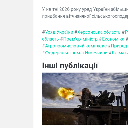
У квітні 2026 року уряд України збільш
придбання вітчизняної сільськогосподар
#
Уряд України
#
Херсонська область
#
Р
область
#
Прем'єр-міністр
#
Економіка
#
Агропромисловий комплекс
#
Природ
#
Федеральні землі Німеччини
#
Клімати
Інші публікації