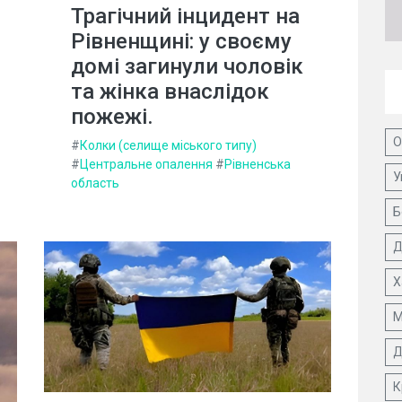
Трагічний інцидент на
Рівненщині: у своєму
домі загинули чоловік
та жінка внаслідок
пожежі.
О
#
Колки (селище міського типу)
#
Центральне опалення
#
Рівненська
У
область
Б
Д
Х
М
Д
К