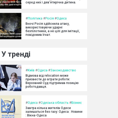
серед них і дев'ятирічна дитина.
#
Політика
#
Росія
#
Одеса
Вночі Росія здійснила атаку,
використовуючи ударні
безпілотники, а не цілі для імітації,
повідомив Ігнат.
У тренді
#
Київ
#
Одеса
#
Законодавство
Відмова від relocation може
призвести до втрати роботи:
Верховний Суд підтримав позицію
роботодавця.
#
Одеса
#
Одеська область
#
Бізнес
Завтра кілька жителів Одеси
залишаться без газу: Одеса : Новини
: Вікна-Одеса