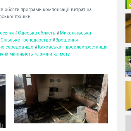
ив обсяги програми компенсації витрат на
ської техніки.
осіяни
#
Одеська область
#
Миколаївська
#
Сільське господарство
#
Зрошення
не середовище
#
Каховська гідроелектростанція
чна мінливість та зміни клімату