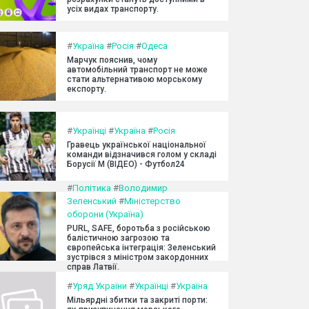
усіх видах транспорту.
#
Україна
#
Росія
#
Одеса
Марчук пояснив, чому
автомобільний транспорт не може
стати альтернативою морському
експорту.
#
Українці
#
Україна
#
Росія
Гравець української національної
команди відзначився голом у складі
Борусії М (ВІДЕО) - Футбол24
#
Політика
#
Володимир
Зеленський
#
Міністерство
оборони (Україна)
PURL, SAFE, боротьба з російською
балістичною загрозою та
європейська інтеграція: Зеленський
зустрівся з міністром закордонних
справ Латвії.
#
Уряд України
#
Українці
#
Україна
Мільярдні збитки та закриті порти: