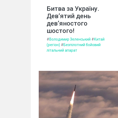
Битва за Україну.
Дев’ятий день
дев’яностого
шостого!
#
Володимир Зеленський
#
Китай
(регіон)
#
Безпілотний бойовий
літальний апарат