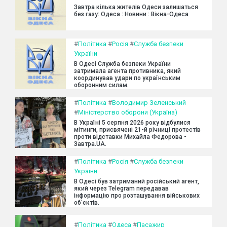
Завтра кілька жителів Одеси залишаться
без газу: Одеса : Новини : Вікна-Одеса
#
Політика
#
Росія
#
Служба безпеки
України
В Одесі Служба безпеки України
затримала агента противника, який
координував удари по українським
оборонним силам.
#
Політика
#
Володимир Зеленський
#
Міністерство оборони (Україна)
В Україні 5 серпня 2026 року відбулися
мітинги, присвячені 21-й річниці протестів
проти відставки Михайла Федорова -
Завтра.UA.
#
Політика
#
Росія
#
Служба безпеки
України
В Одесі був затриманий російський агент,
який через Telegram передавав
інформацію про розташування військових
об'єктів.
#
Політика
#
Одеса
#
Пасажир