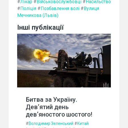
#
Лікар
#
Військовослужбовці
#
Насильство
#
Поліція
#
Позбавлення волі
#
Вулиця
Мечникова (Львів)
Інші публікації
Битва за Україну.
Дев’ятий день
дев’яностого шостого!
#
Володимир Зеленський
#
Китай