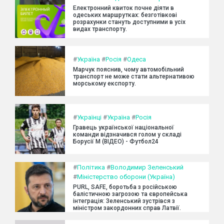
Електронний квиток почне діяти в
одеських маршрутках: безготівкові
розрахунки стануть доступними в усіх
видах транспорту.
#
Україна
#
Росія
#
Одеса
Марчук пояснив, чому автомобільний
транспорт не може стати альтернативою
морському експорту.
#
Українці
#
Україна
#
Росія
Гравець української національної
команди відзначився голом у складі
Борусії М (ВІДЕО) - Футбол24
#
Політика
#
Володимир Зеленський
#
Міністерство оборони (Україна)
PURL, SAFE, боротьба з російською
балістичною загрозою та європейська
інтеграція: Зеленський зустрівся з
міністром закордонних справ Латвії.