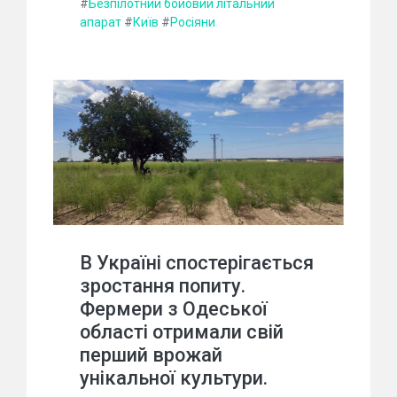
#
Безпілотний бойовий літальний
апарат
#
Київ
#
Росіяни
В Україні спостерігається
зростання попиту.
Фермери з Одеської
області отримали свій
перший врожай
унікальної культури.