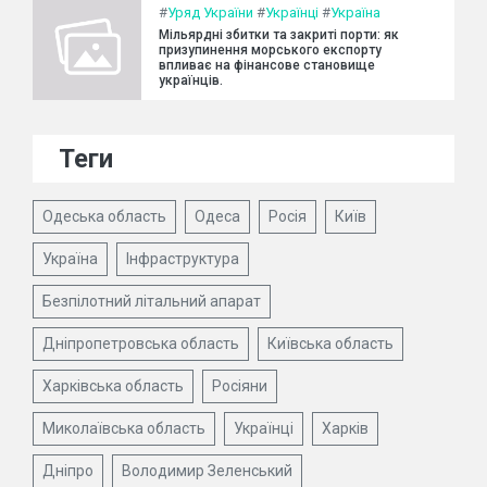
#
Уряд України
#
Українці
#
Україна
Мільярдні збитки та закриті порти: як
призупинення морського експорту
впливає на фінансове становище
українців.
Теги
Одеська область
Одеса
Росія
Київ
Україна
Інфраструктура
Безпілотний літальний апарат
Дніпропетровська область
Київська область
Харківська область
Росіяни
Миколаївська область
Українці
Харків
Дніпро
Володимир Зеленський