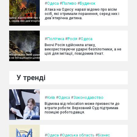
#
Одеса
#
Паливо
#
Будинок
Атака на Одесу: наразі відомо про вісім
осіб, які отримали поранення, серед них і
дев'ятирічна дитина.
#
Політика
#
Росія
#
Одеса
Вночі Росія здійснила атаку,
використовуючи ударні безпілотники, а не
цілі для імітації, повідомив Ігнат.
У тренді
#
Київ
#
Одеса
#
Законодавство
Відмова від relocation може призвести до
втрати роботи: Верховний Суд підтримав
позицію роботодавця.
#
Одеса
#
Одеська область
#
Бізнес