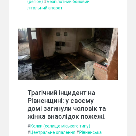
(регіон)
#
Безпілотний бойовий
літальний апарат
Трагічний інцидент на
Рівненщині: у своєму
домі загинули чоловік та
жінка внаслідок пожежі.
#
Колки (селище міського типу)
#
Центральне опалення
#
Рівненська