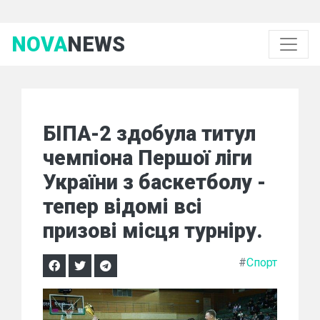
NOVA
NEWS
БІПА-2 здобула титул
чемпіона Першої ліги
України з баскетболу -
тепер відомі всі
призові місця турніру.
#
Спорт