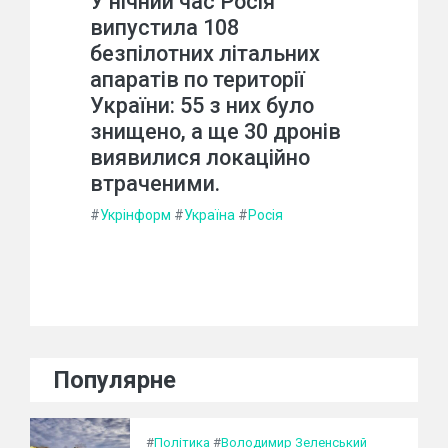
У нічний час Росія
випустила 108
безпілотних літальних
апаратів по території
України: 55 з них було
знищено, а ще 30 дронів
виявилися локаційно
втраченими.
#
Укрінформ
#
Україна
#
Росія
Популярне
#
Політика
#
Володимир Зеленський