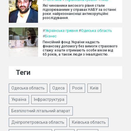
Які чиновники високого рівня стали
підозрюваними у справах НАБУ за останні
роки: найрезонансніші антикорупційні
розслідування.
#
Українська гривня
#
Одеська область
#
Бізнес
Пенсійний фонд України надасть
фінансову допомогу без вимоги страхового
стажу: кошти отримають особи віком від
65 років, а також люди з інвалідністю.
Теги
Одеська область
Одеса
Росія
Київ
Україна
Інфраструктура
Безпілотний літальний апарат
Дніпропетровська область
Київська область