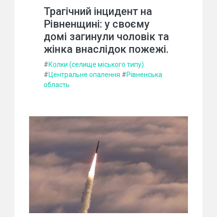
Трагічний інцидент на
Рівненщині: у своєму
домі загинули чоловік та
жінка внаслідок пожежі.
#
Колки (селище міського типу)
#
Центральне опалення
#
Рівненська
область