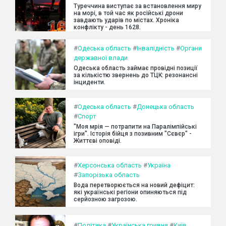
Туреччина виступає за встановлення миру
на морі, в той час як російські дрони
завдають ударів по містах. Хроніка
конфлікту - день 1628.
#
Одеська область
#
Інвалідність
#
Органи
державної влади
Одеська область займає провідні позиції
за кількістю звернень до ТЦК: резонансні
інциденти.
#
Одеська область
#
Донецька область
#
Спорт
"Моя мрія — потрапити на Паралімпійські
ігри". Історія бійця з позивним "Сєвєр" -
Життєві оповіді.
#
Херсонська область
#
Україна
#
Запорізька область
Вода перетворюється на новий дефіцит:
які українські регіони опиняються під
серйозною загрозою.
#
Політика
#
Українська гривня
#
Київ