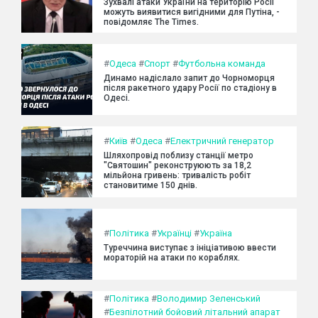
Зухвалі атаки України на територію Росії
можуть виявитися вигідними для Путіна, -
повідомляє The Times.
#
Одеса
#
Спорт
#
Футбольна команда
Динамо надіслало запит до Чорноморця
після ракетного удару Росії по стадіону в
Одесі.
#
Київ
#
Одеса
#
Електричний генератор
Шляхопровід поблизу станції метро
"Святошин" реконструюють за 18,2
мільйона гривень: тривалість робіт
становитиме 150 днів.
#
Політика
#
Українці
#
Україна
Туреччина виступає з ініціативою ввести
мораторій на атаки по кораблях.
#
Політика
#
Володимир Зеленський
#
Безпілотний бойовий літальний апарат