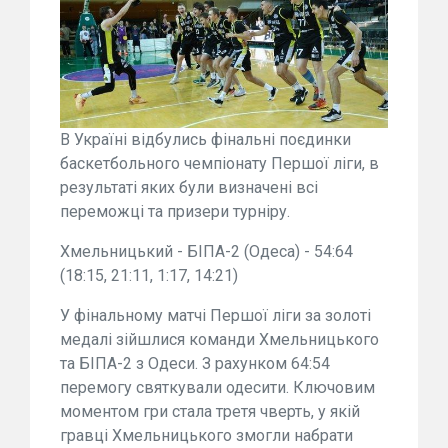
В Україні відбулись фінальні поєдинки
баскетбольного чемпіонату Першої ліги, в
результаті яких були визначені всі
переможці та призери турніру.
Хмельницький - БІПА-2 (Одеса) - 54:64
(18:15, 21:11, 1:17, 14:21)
У фінальному матчі Першої ліги за золоті
медалі зійшлися команди Хмельницького
та БІПА-2 з Одеси. З рахунком 64:54
перемогу святкували одесити. Ключовим
моментом гри стала третя чверть, у якій
гравці Хмельницького змогли набрати