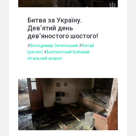
Битва за Україну.
Дев’ятий день
дев’яностого шостого!
#
Володимир Зеленський
#
Китай
(регіон)
#
Безпілотний бойовий
літальний апарат