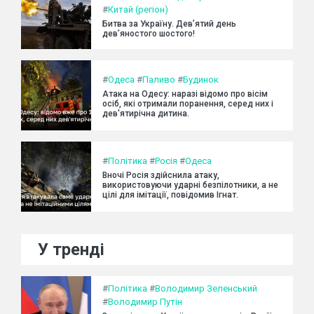
#
Китай (регіон)
Битва за Україну. Дев’ятий день
дев’яностого шостого!
#
Одеса
#
Паливо
#
Будинок
Атака на Одесу: наразі відомо про вісім
осіб, які отримали поранення, серед них і
дев'ятирічна дитина.
#
Політика
#
Росія
#
Одеса
Вночі Росія здійснила атаку,
використовуючи ударні безпілотники, а не
цілі для імітації, повідомив Ігнат.
У тренді
#
Політика
#
Володимир Зеленський
#
Володимир Путін