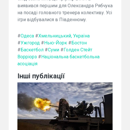
виявився першим для Олександра Рябчука
на посаді головного тренера колективу. Усі
ігри відбувалися в Південному.
#
Одеса
#
Хмельницький, Україна
#
Ужгород
#
Нью-Йорк
#
Бостон
#
Баскетбол
#
Суми
#
Голден Стейт
Ворріорз
#
Національна баскетбольна
асоціація
Інші публікації