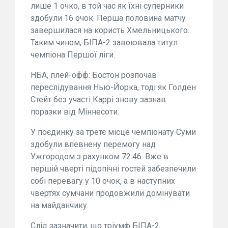
лише 1 очко, в той час як їхні суперники
здобули 16 очок. Перша половина матчу
завершилася на користь Хмельницького.
Таким чином, БІПА-2 завоювала титул
чемпіона Першої ліги.
НБА, плей-офф: Бостон розпочав
переслідування Нью-Йорка, тоді як Голден
Стейт без участі Каррі знову зазнав
поразки від Міннесоти.
У поєдинку за третє місце чемпіонату Суми
здобули впевнену перемогу над
Ужгородом з рахунком 72:46. Вже в
першій чверті підопічні гостей забезпечили
собі перевагу у 10 очок, а в наступних
чвертях сумчани продовжили домінувати
на майданчику.
Слід зазначити, що тріумф БІПА-2