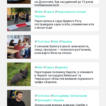
на Донеччині, був засуджений до 15 років
позбавлення волі.
#
Київ
#
Одеса
#
Національна поліція
України
Перестрілка в серці Кривого Рогу:
постраждала одна особа, зловмисник втік
з місця події.
#
Політика
#
Київ
#
Україна
5 сигналів булінгу в школі: мовчазність,
синці, пропуски — психологи роз’яснили,
коли варто бити на сполох.
#
Київ
#
Одеса
#
Церква
Перетнувши половину Європи, я опинився
в Україні: на кордоні Київської та
Черкаської областей виявили пораненого
грифа з Берліна.
#
Політика
#
Володимир Зеленський
#
Президент України
Зеленський вперше відвідає Сербію з