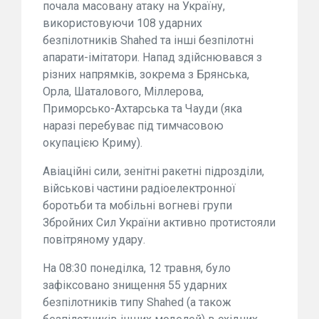
почала масовану атаку на Україну,
використовуючи 108 ударних
безпілотників Shahed та інші безпілотні
апарати-імітатори. Напад здійснювався з
різних напрямків, зокрема з Брянська,
Орла, Шаталового, Міллерова,
Приморсько-Ахтарська та Чауди (яка
наразі перебуває під тимчасовою
окупацією Криму).
Авіаційні сили, зенітні ракетні підрозділи,
військові частини радіоелектронної
боротьби та мобільні вогневі групи
Збройних Сил України активно протистояли
повітряному удару.
На 08:30 понеділка, 12 травня, було
зафіксовано знищення 55 ударних
безпілотників типу Shahed (а також