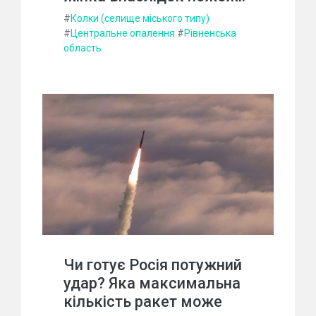
#
Колки (селище міського типу)
#
Центральне опалення
#
Рівненська
область
Чи готує Росія потужний
удар? Яка максимальна
кількість ракет може