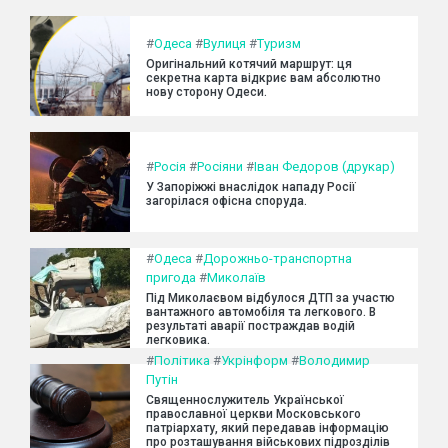
#
Одеса
#
Вулиця
#
Туризм
Оригінальний котячий маршрут: ця
секретна карта відкриє вам абсолютно
нову сторону Одеси.
#
Росія
#
Росіяни
#
Іван Федоров (друкар)
У Запоріжжі внаслідок нападу Росії
загорілася офісна споруда.
#
Одеса
#
Дорожньо-транспортна
пригода
#
Миколаїв
Під Миколаєвом відбулося ДТП за участю
вантажного автомобіля та легкового. В
результаті аварії постраждав водій
легковика.
#
Політика
#
Укрінформ
#
Володимир
Путін
Священнослужитель Української
православної церкви Московського
патріархату, який передавав інформацію
про розташування військових підрозділів