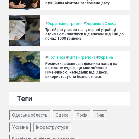
офіційним візитом: оголошено дату.
#
Українська гривня
#
Українці
#
Одеса
Третій рахунок за газ: у серпні українці
отримають платіжки в діапазоні від 100 до
понад 1000 гривень.
#
Політика
#
Китай (регіон)
#
Україна
Російські військові здійснили напад на
вантажне судно, що має зв'язки з
Німеччиною, неподалік від Одеси,
використовуючи безпілотники.
Теги
Одеська область
Одеса
Росія
Київ
Україна
Інфраструктура