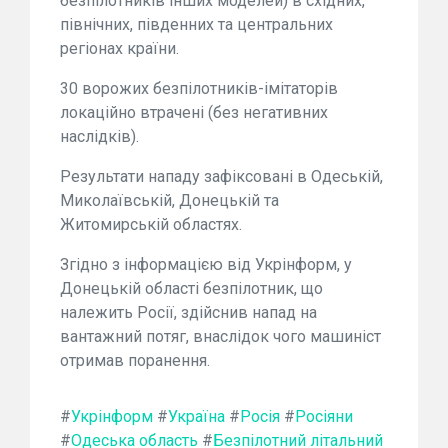
безпілотників інших моделей) в східних,
північних, південних та центральних
регіонах країни.
30 ворожих безпілотників-імітаторів
локаційно втрачені (без негативних
наслідків).
Результати нападу зафіксовані в Одеській,
Миколаївській, Донецькій та
Житомирській областях.
Згідно з інформацією від Укрінформ, у
Донецькій області безпілотник, що
належить Росії, здійснив напад на
вантажний потяг, внаслідок чого машиніст
отримав поранення.
#
Укрінформ
#
Україна
#
Росія
#
Росіяни
#
Одеська область
#
Безпілотний літальний