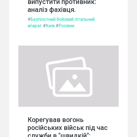
випустити противник:
аналіз фахівця.
#
Безпілотний бойовий літальний
апарат
#
Київ
#
Росіяни
Корегував вогонь
російських військ під час
служби в "швидкій":