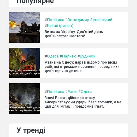
Популярне
#
Політика
#
Володимир Зеленський
#
Китай (регіон)
Битва за Україну. Дев’ятий день
дев’яностого шостого!
#
Одеса
#
Паливо
#
Будинок
Атака на Одесу: наразі відомо про вісім
осіб, які отримали поранення, серед них і
дев'ятирічна дитина.
#
Політика
#
Росія
#
Одеса
Вночі Росія здійснила атаку,
використовуючи ударні безпілотники, а не
цілі для імітації, повідомив Ігнат.
У тренді