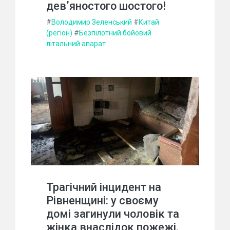
дев’яностого шостого!
#
Володимир Зеленський
#
Китай
(регіон)
#
Безпілотний бойовий
літальний апарат
Трагічний інцидент на
Рівненщині: у своєму
домі загинули чоловік та
жінка внаслідок пожежі.