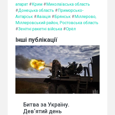
апарат
#
Крим
#
Миколаївська область
#
Донецька область
#
Приморсько-
Ахтарськ
#
Авіація
#
Брянськ
#
Міллерово,
Міллеровський район, Ростовська область
#
Зенітні ракетні війська
#
Орёл
Інші публікації
Битва за Україну.
Дев’ятий день