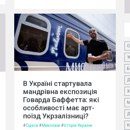
О
У
Б
Д
В Україні стартувала
мандрівна експозиція
Х
Говарда Баффетта: які
М
особливості має арт-
Д
поїзд Укрзалізниці?
К
#
Одеса
#
Миколаїв
#
Історія України