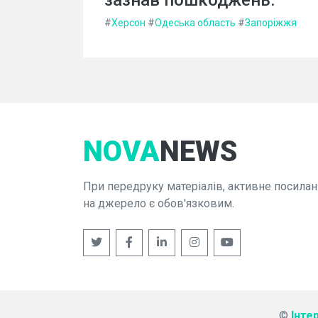
#
Херсон
#
Одеська область
#
Запоріжжя
NOVA
NEWS
При передруку матеріалів, активне посилан
на джерело є обов'язковим.
©
Інте