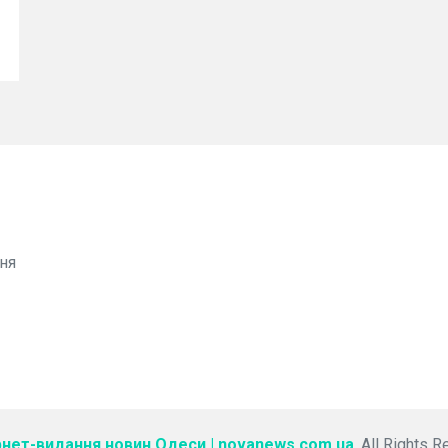
ня
рнет-видання новин Одеси | novanews.com.ua
. All Rights 