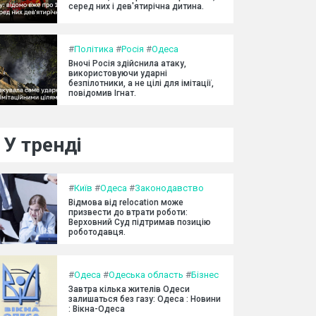
серед них і дев'ятирічна дитина.
#
Політика
#
Росія
#
Одеса
Вночі Росія здійснила атаку,
використовуючи ударні
безпілотники, а не цілі для імітації,
повідомив Ігнат.
У тренді
#
Київ
#
Одеса
#
Законодавство
Відмова від relocation може
призвести до втрати роботи:
Верховний Суд підтримав позицію
роботодавця.
#
Одеса
#
Одеська область
#
Бізнес
Завтра кілька жителів Одеси
залишаться без газу: Одеса : Новини
: Вікна-Одеса