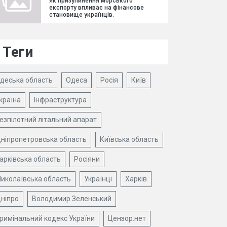
як призупинення морського
експорту впливає на фінансове
становище українців.
Теги
деська область
Одеса
Росія
Київ
країна
Інфраструктура
езпілотний літальний апарат
ніпропетровська область
Київська область
арківська область
Росіяни
иколаївська область
Українці
Харків
ніпро
Володимир Зеленський
римінальний кодекс України
Цензор.нет