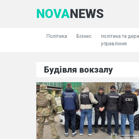
NOVA
NEWS
Політика
Бізнес
політика та дер
управління
Будівля вокзалу