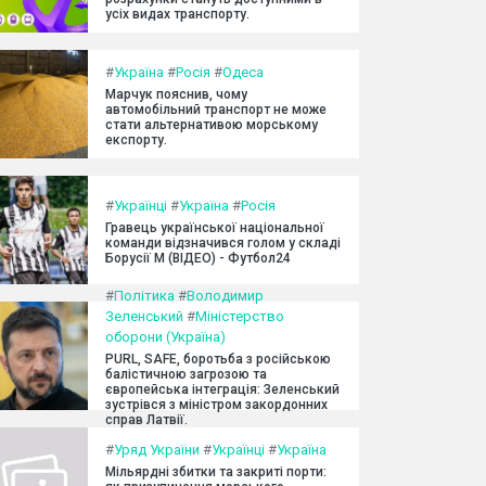
усіх видах транспорту.
#
Україна
#
Росія
#
Одеса
Марчук пояснив, чому
автомобільний транспорт не може
стати альтернативою морському
експорту.
#
Українці
#
Україна
#
Росія
Гравець української національної
команди відзначився голом у складі
Борусії М (ВІДЕО) - Футбол24
#
Політика
#
Володимир
Зеленський
#
Міністерство
оборони (Україна)
PURL, SAFE, боротьба з російською
балістичною загрозою та
європейська інтеграція: Зеленський
зустрівся з міністром закордонних
справ Латвії.
#
Уряд України
#
Українці
#
Україна
Мільярдні збитки та закриті порти: