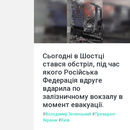
Сьогодні в Шостці
стався обстріл, під час
якого Російська
Федерація вдруге
вдарила по
залізничному вокзалу в
момент евакуації.
#
Володимир Зеленський
#
Президент
України
#
Київ