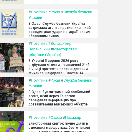
#
Політика
#
Росія
#
Служба безпеки
України
В Одесі Служба безпеки України
затримала агента противника, який
координував удари по українським
оборонним силам.
#
Політика
#
Володимир
Зеленський
#
Міністерство
оборони (Україна)
В Україні 5 серпня 2026 року
відбулися мітинги, присвячені 21-й
річниці протестів проти відставки
Михайла Федорова - Завтра.UA.
#
Політика
#
Росія
#
Служба безпеки
України
В Одесі був затриманий російський
агент, який через Telegram
передавав інформацію про
розташування військових об'єктів.
#
Політика
#
Одеса
#
Пасажир
Електронний квиток почне діяти в
одеських маршрутках: безготівкові
розрахунки стануть доступними в