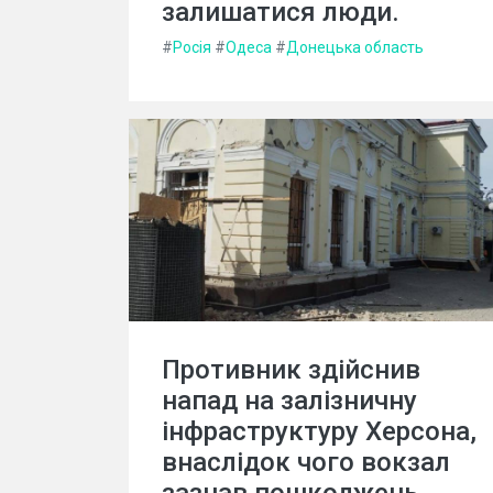
залишатися люди.
#
Росія
#
Одеса
#
Донецька область
Противник здійснив
напад на залізничну
інфраструктуру Херсона,
внаслідок чого вокзал
зазнав пошкоджень.