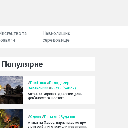
Мистецтво та
Навколишнє
розваги
середовище
Популярне
#
Політика
#
Володимир
Зеленський
#
Китай (регіон)
Битва за Україну. Дев’ятий день
дев’яностого шостого!
#
Одеса
#
Паливо
#
Будинок
Атака на Одесу: наразі відомо про
вісім осіб, які отримали поранення,