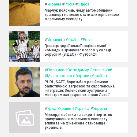
#
Україна
#
Росія
#
Одеса
Марчук пояснив, чому автомобільний
транспорт не може стати альтернативою
морському експорту.
#
Українці
#
Україна
#
Росія
Гравець української національної
команди відзначився голом у складі
Борусії М (ВІДЕО) - Футбол24
#
Політика
#
Володимир Зеленський
#
Міністерство оборони (Україна)
PURL, SAFE, боротьба з російською
балістичною загрозою та європейська
інтеграція: Зеленський зустрівся з
міністром закордонних справ Латвії.
#
Уряд України
#
Українці
#
Україна
Мільярдні збитки та закриті порти: як
призупинення морського експорту
впливає на фінансове становище
українців.