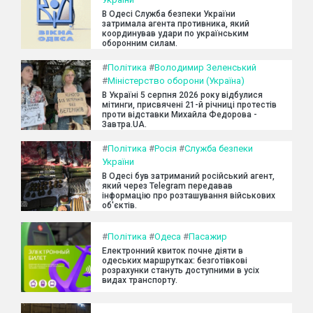
В Одесі Служба безпеки України
затримала агента противника, який
координував удари по українським
оборонним силам.
#
Політика
#
Володимир Зеленський
#
Міністерство оборони (Україна)
В Україні 5 серпня 2026 року відбулися
мітинги, присвячені 21-й річниці протестів
проти відставки Михайла Федорова -
Завтра.UA.
#
Політика
#
Росія
#
Служба безпеки
України
В Одесі був затриманий російський агент,
який через Telegram передавав
інформацію про розташування військових
об'єктів.
#
Політика
#
Одеса
#
Пасажир
Електронний квиток почне діяти в
одеських маршрутках: безготівкові
розрахунки стануть доступними в усіх
видах транспорту.