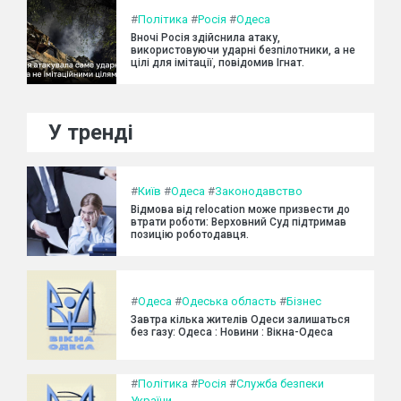
#
Політика
#
Росія
#
Одеса
Вночі Росія здійснила атаку,
використовуючи ударні безпілотники, а не
цілі для імітації, повідомив Ігнат.
У тренді
#
Київ
#
Одеса
#
Законодавство
Відмова від relocation може призвести до
втрати роботи: Верховний Суд підтримав
позицію роботодавця.
#
Одеса
#
Одеська область
#
Бізнес
Завтра кілька жителів Одеси залишаться
без газу: Одеса : Новини : Вікна-Одеса
#
Політика
#
Росія
#
Служба безпеки
України