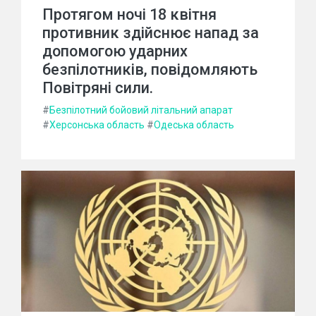
Протягом ночі 18 квітня
противник здійснює напад за
допомогою ударних
безпілотників, повідомляють
Повітряні сили.
#
Безпілотний бойовий літальний апарат
#
Херсонська область
#
Одеська область