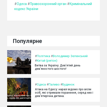
#
Одеса
#
Правоохоронний орган
#
Кримінальний
кодекс України
Популярне
#
Політика
#
Володимир Зеленський
#
Китай (регіон)
Битва за Україну. Дев’ятий день
дев’яностого шостого!
#
Одеса
#
Паливо
#
Будинок
Атака на Одесу: наразі відомо про вісім
осіб, які отримали поранення, серед них і
дев'ятирічна дитина.