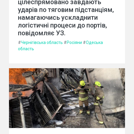
цілеспрямовано завдають
ударів по тяговим підстанціям,
намагаючись ускладнити
логістичні процеси до портів,
повідомляє УЗ.
#
Чернігівська область
#
Росіяни
#
Одеська
область