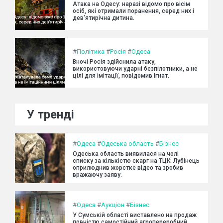
Атака на Одесу: наразі відомо про вісім
осіб, які отримали поранення, серед них і
дев'ятирічна дитина.
#
Політика
#
Росія
#
Одеса
Вночі Росія здійснила атаку,
використовуючи ударні безпілотники, а не
цілі для імітації, повідомив Ігнат.
У тренді
#
Одеса
#
Одеська область
#
Бізнес
Одеська область виявилася на чолі
списку за кількістю скарг на ТЦК: Лубінець
оприлюднив жорстке відео та зробив
вражаючу заяву.
#
Одеса
#
Аукціон
#
Бізнес
У Сумській області виставлено на продаж
повністю самостійний агропереробний