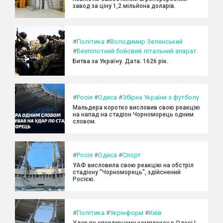
завод за ціну 1,2 мільйона доларів.
#
Політика
#
Володимир Зеленський
#
Безпілотний бойовий літальний апарат
Битва за Україну. Дата: 1626 рік.
#
Росія
#
Одеса
#
Збірна України з футболу
Мальдера коротко висловив свою реакцію
на напад на стадіон Чорноморець одним
словом.
#
Росія
#
Одеса
#
Спорт
УАФ висловила свою реакцію на обстріл
стадіону "Чорноморець", здійснений
Росією.
#
Політика
#
Укрінформ
#
Київ
Удар по спортивному комплексу в Одесі |