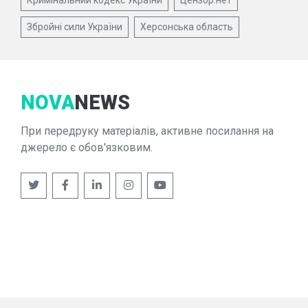
Кримінальний кодекс України
Цензор.нет
Збройні сили України
Херсонська область
NOVA
NEWS
При передруку матеріалів, активне посилання на
джерело є обов'язковим.