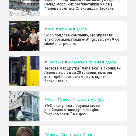
Напад морських безпілотників у Ялті |
"Танець волі" від Олександри Паскаль
#
Київ
#
Україна
#
Одеса
Uklon придбав компанію, що управляє
електросамокатами e-Wings, за суму 97,6
мільйона гривень.
#
Політика
#
Українська гривня
#
Одеса
Тестова маршрутка "Лапаївка" в околицях
Львова: проїзд за 20 гривень, пільгові
категорії пасажирів можуть їздити
безкоштовно.
#
Росія
#
Одеса
#
Інфраструктура
УАФ виступила з осудом щодо
російського нападу на стадіон
"Чорноморець" в Одесі.
#
Одеса
#
Спорт
#
Футболіст