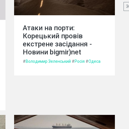
З
Атаки на порти:
Корецький провів
екстрене засідання -
Новини bigmir)net
#
Володимир Зеленський
#
Росія
#
Одеса