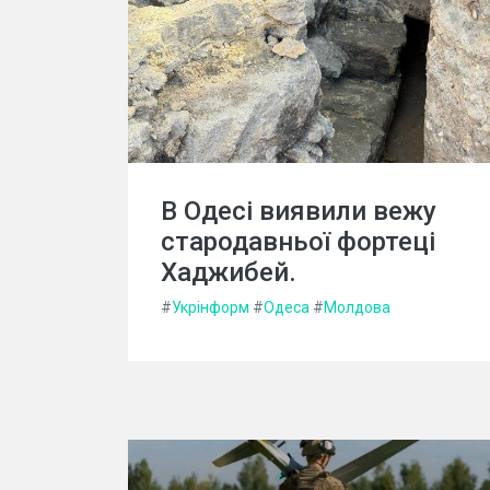
В Одесі виявили вежу
стародавньої фортеці
Хаджибей.
#
Укрінформ
#
Одеса
#
Молдова