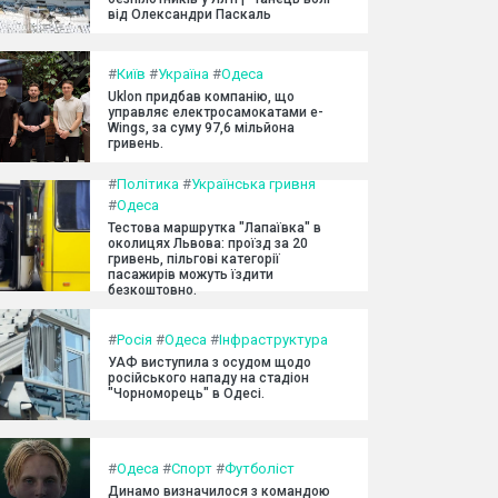
від Олександри Паскаль
#
Київ
#
Україна
#
Одеса
Uklon придбав компанію, що
управляє електросамокатами e-
Wings, за суму 97,6 мільйона
гривень.
#
Політика
#
Українська гривня
#
Одеса
Тестова маршрутка "Лапаївка" в
околицях Львова: проїзд за 20
гривень, пільгові категорії
пасажирів можуть їздити
безкоштовно.
#
Росія
#
Одеса
#
Інфраструктура
УАФ виступила з осудом щодо
російського нападу на стадіон
"Чорноморець" в Одесі.
#
Одеса
#
Спорт
#
Футболіст
Динамо визначилося з командою