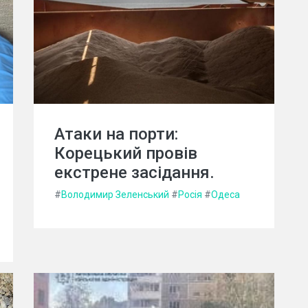
Атаки на порти:
Корецький провів
екстрене засідання.
#
Володимир Зеленський
#
Росія
#
Одеса