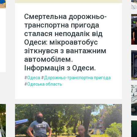
Смертельна дорожньо-
транспортна пригода
сталася неподалік від
Одеси: мікроавтобус
зіткнувся з вантажним
автомобілем.
Інформація з Одеси.
#
Одеса
#
Дорожньо-транспортна пригода
#
Одеська область