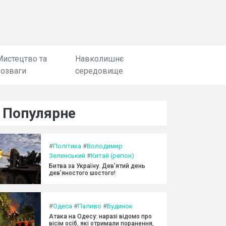
Мистецтво та
Навколишнє
розваги
середовище
Популярне
#
Політика
#
Володимир
Зеленський
#
Китай (регіон)
Битва за Україну. Дев’ятий день
дев’яностого шостого!
#
Одеса
#
Паливо
#
Будинок
Атака на Одесу: наразі відомо про
вісім осіб, які отримали поранення,