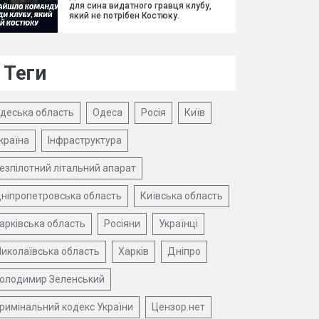
для сина видатного гравця клубу,
який не потрібен Костюку.
Теги
деська область
Одеса
Росія
Київ
країна
Інфраструктура
езпілотний літальний апарат
ніпропетровська область
Київська область
арківська область
Росіяни
Українці
иколаївська область
Харків
Дніпро
олодимир Зеленський
римінальний кодекс України
Цензор.нет