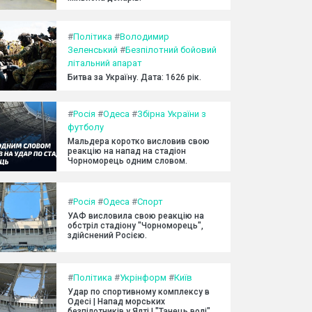
#
Політика
#
Володимир
Зеленський
#
Безпілотний бойовий
літальний апарат
Битва за Україну. Дата: 1626 рік.
#
Росія
#
Одеса
#
Збірна України з
футболу
Мальдера коротко висловив свою
реакцію на напад на стадіон
Чорноморець одним словом.
#
Росія
#
Одеса
#
Спорт
УАФ висловила свою реакцію на
обстріл стадіону "Чорноморець",
здійснений Росією.
#
Політика
#
Укрінформ
#
Київ
Удар по спортивному комплексу в
Одесі | Напад морських
безпілотників у Ялті | "Танець волі"