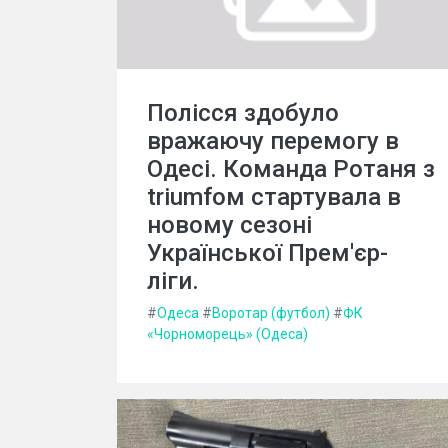
Полісся здобуло
вражаючу перемогу в
Одесі. Команда Ротаня з
triumfом стартувала в
новому сезоні
Української Прем'єр-
ліги.
#
Одеса
#
Воротар (футбол)
#
ФК
«Чорноморець» (Одеса)