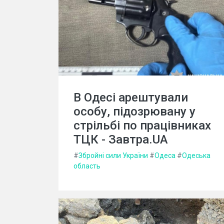
В Одесі арештували
особу, підозрювану у
стрільбі по працівниках
ТЦК - Завтра.UA
#
Збройні сили України
#
Одеса
#
Одеська
область