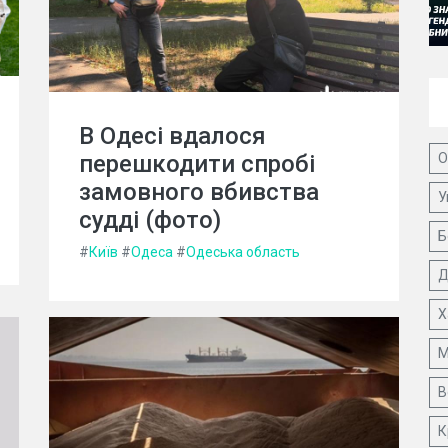
В Одесі вдалося
перешкодити спробі
О
замовного вбивства
У
судді (фото)
Б
#
Київ
#
Одеса
#
Одеська область
Д
Х
М
В
К