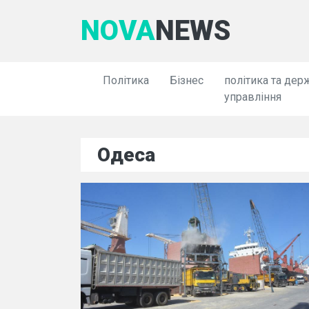
NOVA
NEWS
Політика
Бізнес
політика та дер
управління
Одеса