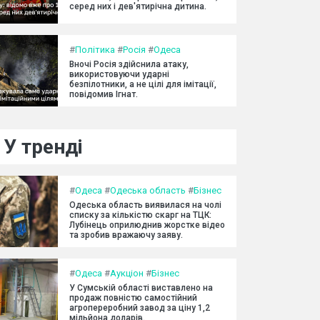
серед них і дев'ятирічна дитина.
#
Політика
#
Росія
#
Одеса
Вночі Росія здійснила атаку,
використовуючи ударні
безпілотники, а не цілі для імітації,
повідомив Ігнат.
У тренді
#
Одеса
#
Одеська область
#
Бізнес
Одеська область виявилася на чолі
списку за кількістю скарг на ТЦК:
Лубінець оприлюднив жорстке відео
та зробив вражаючу заяву.
#
Одеса
#
Аукціон
#
Бізнес
У Сумській області виставлено на
продаж повністю самостійний
агропереробний завод за ціну 1,2
мільйона доларів.