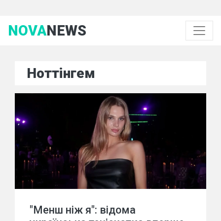
NOVA
NEWS
Ноттінгем
"Менш ніж я": відома