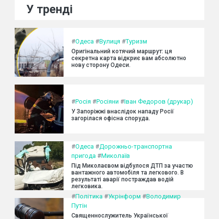
У тренді
#
Одеса
#
Вулиця
#
Туризм
Оригінальний котячий маршрут: ця
секретна карта відкриє вам абсолютно
нову сторону Одеси.
#
Росія
#
Росіяни
#
Іван Федоров (друкар)
У Запоріжжі внаслідок нападу Росії
загорілася офісна споруда.
#
Одеса
#
Дорожньо-транспортна
пригода
#
Миколаїв
Під Миколаєвом відбулося ДТП за участю
вантажного автомобіля та легкового. В
результаті аварії постраждав водій
легковика.
#
Політика
#
Укрінформ
#
Володимир
Путін
Священнослужитель Української