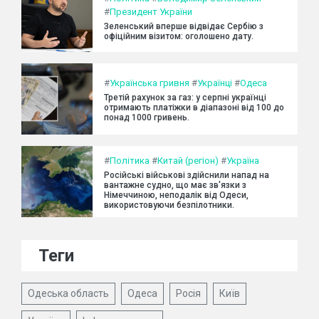
#
Президент України
Зеленський вперше відвідає Сербію з
офіційним візитом: оголошено дату.
#
Українська гривня
#
Українці
#
Одеса
Третій рахунок за газ: у серпні українці
отримають платіжки в діапазоні від 100 до
понад 1000 гривень.
#
Політика
#
Китай (регіон)
#
Україна
Російські військові здійснили напад на
вантажне судно, що має зв'язки з
Німеччиною, неподалік від Одеси,
використовуючи безпілотники.
Теги
Одеська область
Одеса
Росія
Київ