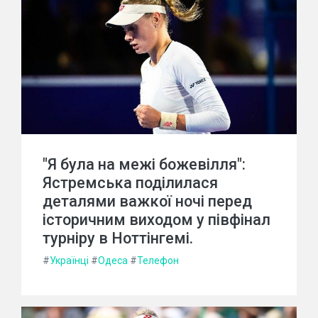
"Я була на межі божевілля":
Ястремська поділилася
деталями важкої ночі перед
історичним виходом у півфінал
турніру в Ноттінгемі.
#
Українці
#
Одеса
#
Телефон