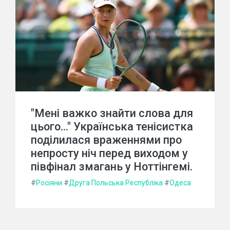
"Мені важко знайти слова для
цього..." Українська тенісистка
поділилася враженнями про
непросту ніч перед виходом у
півфінал змагань у Ноттінгемі.
#
Росіяни
#
Друга Польська Республіка
#
Одеса