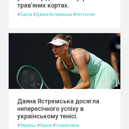
трав'яних кортах.
#
Одеса
#
Даяна Ястремська
#
Ноттінгем
Даяна Ястремська досягла
непересічного успіху в
українському тенісі.
#
Українці
#
Одеса
#
Словаччина