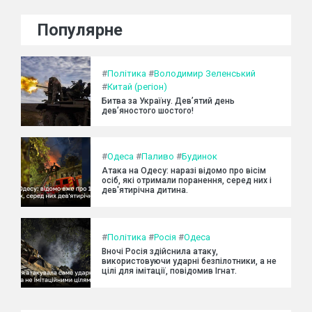
Популярне
#
Політика
#
Володимир Зеленський
#
Китай (регіон)
Битва за Україну. Дев’ятий день
дев’яностого шостого!
#
Одеса
#
Паливо
#
Будинок
Атака на Одесу: наразі відомо про вісім
осіб, які отримали поранення, серед них і
дев'ятирічна дитина.
#
Політика
#
Росія
#
Одеса
Вночі Росія здійснила атаку,
використовуючи ударні безпілотники, а не
цілі для імітації, повідомив Ігнат.