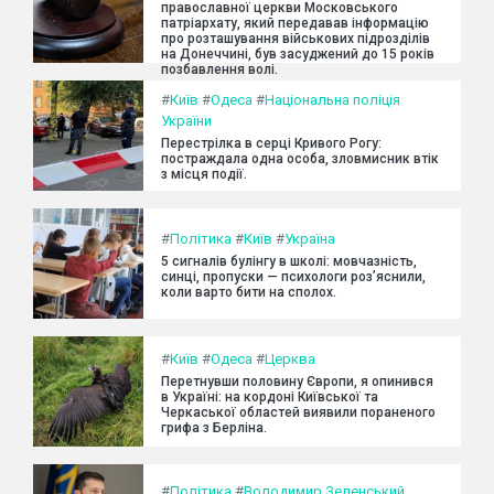
православної церкви Московського
патріархату, який передавав інформацію
про розташування військових підрозділів
на Донеччині, був засуджений до 15 років
позбавлення волі.
#
Київ
#
Одеса
#
Національна поліція
України
Перестрілка в серці Кривого Рогу:
постраждала одна особа, зловмисник втік
з місця події.
#
Політика
#
Київ
#
Україна
5 сигналів булінгу в школі: мовчазність,
синці, пропуски — психологи роз’яснили,
коли варто бити на сполох.
#
Київ
#
Одеса
#
Церква
Перетнувши половину Європи, я опинився
в Україні: на кордоні Київської та
Черкаської областей виявили пораненого
грифа з Берліна.
#
Політика
#
Володимир Зеленський