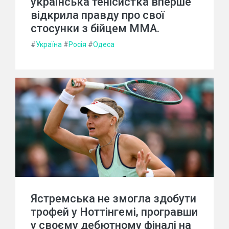
українська тенісистка вперше
відкрила правду про свої
стосунки з бійцем MMA.
#
Україна
#
Росія
#
Одеса
Ястремська не змогла здобути
трофей у Ноттінгемі, програвши
у своєму дебютному фіналі на