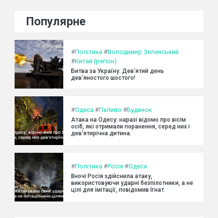
Популярне
#
Політика
#
Володимир Зеленський
#
Китай (регіон)
Битва за Україну. Дев’ятий день
дев’яностого шостого!
#
Одеса
#
Паливо
#
Будинок
Атака на Одесу: наразі відомо про вісім
осіб, які отримали поранення, серед них і
дев'ятирічна дитина.
#
Політика
#
Росія
#
Одеса
Вночі Росія здійснила атаку,
використовуючи ударні безпілотники, а не
цілі для імітації, повідомив Ігнат.