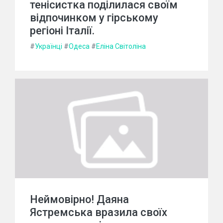
тенісистка поділилася своїм
відпочинком у гірському
регіоні Італії.
#
Українці
#
Одеса
#
Еліна Світоліна
Неймовірно! Даяна
Ястремська вразила своїх