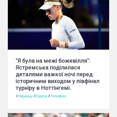
"Я була на межі божевілля":
Ястремська поділилася
деталями важкої ночі перед
історичним виходом у півфінал
турніру в Ноттінгемі.
#
Українці
#
Одеса
#
Телефон