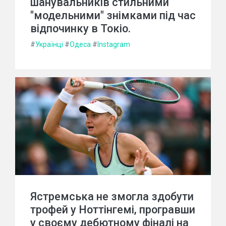
шанувальників стильними
"модельними" знімками під час
відпочинку в Токіо.
#
Українці
#
Одеса
#
Instagram
Ястремська не змогла здобути
трофей у Ноттінгемі, програвши
у своєму дебютному фіналі на