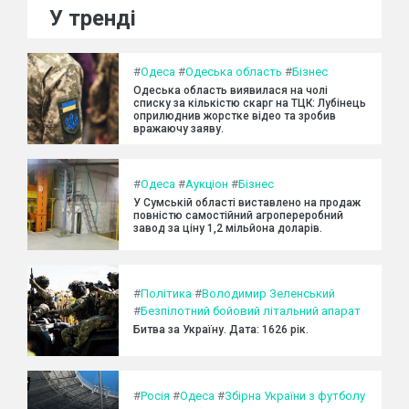
У тренді
#
Одеса
#
Одеська область
#
Бізнес
Одеська область виявилася на чолі
списку за кількістю скарг на ТЦК: Лубінець
оприлюднив жорстке відео та зробив
вражаючу заяву.
#
Одеса
#
Аукціон
#
Бізнес
У Сумській області виставлено на продаж
повністю самостійний агропереробний
завод за ціну 1,2 мільйона доларів.
#
Політика
#
Володимир Зеленський
#
Безпілотний бойовий літальний апарат
Битва за Україну. Дата: 1626 рік.
#
Росія
#
Одеса
#
Збірна України з футболу