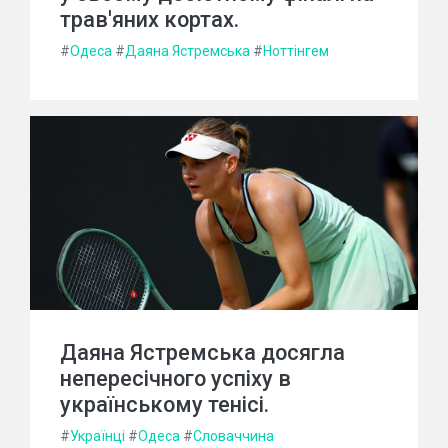
трав'яних кортах.
#
Одеса
#
Даяна Ястремська
#
Ноттінгем
Даяна Ястремська досягла
непересічного успіху в
українському тенісі.
#
Українці
#
Одеса
#
Словаччина