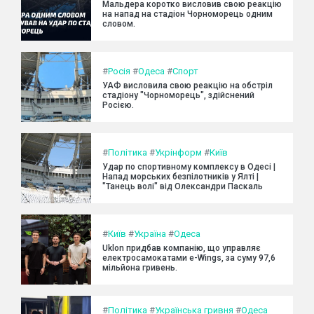
Мальдера коротко висловив свою реакцію
на напад на стадіон Чорноморець одним
словом.
#
Росія
#
Одеса
#
Спорт
УАФ висловила свою реакцію на обстріл
стадіону "Чорноморець", здійснений
Росією.
#
Політика
#
Укрінформ
#
Київ
Удар по спортивному комплексу в Одесі |
Напад морських безпілотників у Ялті |
"Танець волі" від Олександри Паскаль
#
Київ
#
Україна
#
Одеса
Uklon придбав компанію, що управляє
електросамокатами e-Wings, за суму 97,6
мільйона гривень.
#
Політика
#
Українська гривня
#
Одеса