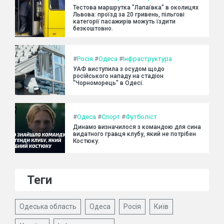
Тестова маршрутка "Лапаївка" в околицях
Львова: проїзд за 20 гривень, пільгові
категорії пасажирів можуть їздити
безкоштовно.
#
Росія
#
Одеса
#
Інфраструктура
УАФ виступила з осудом щодо
російського нападу на стадіон
"Чорноморець" в Одесі.
#
Одеса
#
Спорт
#
Футболіст
Динамо визначилося з командою для сина
видатного гравця клубу, який не потрібен
Костюку.
Теги
Одеська область
Одеса
Росія
Київ