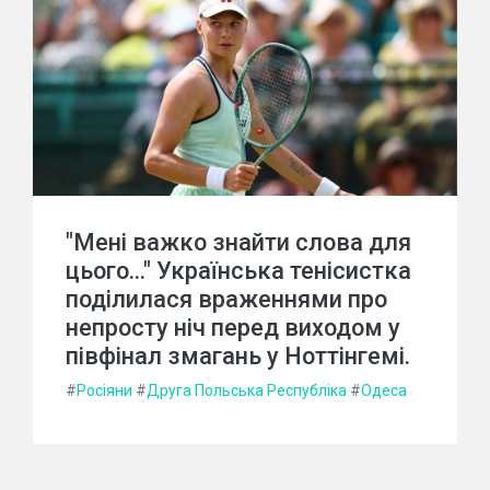
"Мені важко знайти слова для
цього..." Українська тенісистка
поділилася враженнями про
непросту ніч перед виходом у
півфінал змагань у Ноттінгемі.
#
Росіяни
#
Друга Польська Республіка
#
Одеса