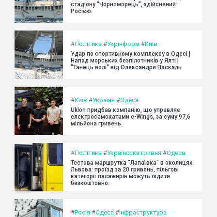
стадіону "Чорноморець", здійснений
Росією.
#
Політика
#
Укрінформ
#
Київ
Удар по спортивному комплексу в Одесі |
Напад морських безпілотників у Ялті |
"Танець волі" від Олександри Паскаль
#
Київ
#
Україна
#
Одеса
Uklon придбав компанію, що управляє
електросамокатами e-Wings, за суму 97,6
мільйона гривень.
#
Політика
#
Українська гривня
#
Одеса
Тестова маршрутка "Лапаївка" в околицях
Львова: проїзд за 20 гривень, пільгові
категорії пасажирів можуть їздити
безкоштовно.
#
Росія
#
Одеса
#
Інфраструктура