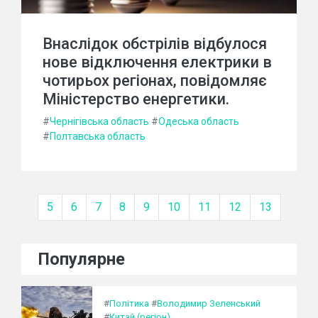
Внаслідок обстрілів відбулося
нове відключення електрики в
чотирьох регіонах, повідомляє
Міністерство енергетики.
#
Чернігівська область
#
Одеська область
#
Полтавська область
5
6
7
8
9
10
11
12
13
Популярне
#
Політика
#
Володимир Зеленський
#
Китай (регіон)