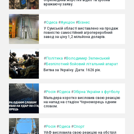
вражаючу заяву.
#
Одеса
#
Аукціон
#
Бізнес
У Сумській області виставлено на продаж
повністю самостійний агропереробний
завод за ціну 1,2 мільйона доларів.
#
Політика
#
Володимир Зеленський
#
Безпілотний бойовий літальний апарат
Битва за Україну. Дата: 1626 рік.
#
Росія
#
Одеса
#
Збірна України з футболу
Мальдера коротко висловив свою реакцію
на напад на стадіон Чорноморець одним
словом.
#
Росія
#
Одеса
#
Спорт
УАФ висловила свою реакцію на обстріл