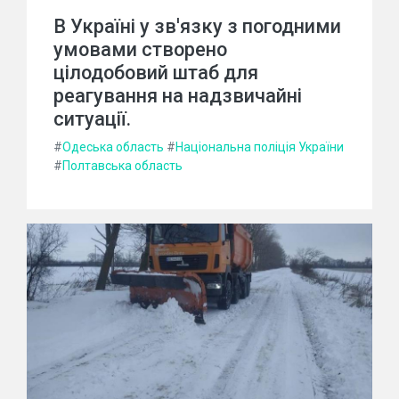
В Україні у зв'язку з погодними
умовами створено
цілодобовий штаб для
реагування на надзвичайні
ситуації.
#
Одеська область
#
Національна поліція України
#
Полтавська область