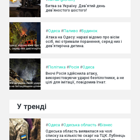
Битва за Україну. Дев’ятий день
дев’яностого шостого!
#
Одеса
#
Паливо
#
Будинок
Атака на Одесу: наразі відомо про вісім
осіб, які отримали поранення, серед них і
дев'ятирічна дитина.
#
Політика
#
Росія
#
Одеса
Вночі Росія здійснила атаку,
використовуючи ударні безпілотники, а не
цілі для імітації, повідомив Ігнат.
У тренді
#
Одеса
#
Одеська область
#
Бізнес
Одеська область виявилася на чолі
списку за кількістю скарг на ТЦК: Лубінець
оприлюднив жорстке відео та зробив