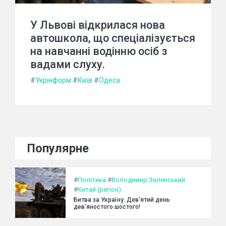
У Львові відкрилася нова
автошкола, що спеціалізується
на навчанні водінню осіб з
вадами слуху.
#
Укрінформ
#
Київ
#
Одеса
Популярне
#
Політика
#
Володимир Зеленський
#
Китай (регіон)
Битва за Україну. Дев’ятий день
дев’яностого шостого!