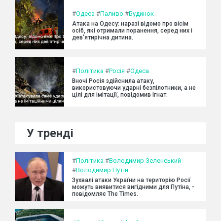
#
Одеса
#
Паливо
#
Будинок
Атака на Одесу: наразі відомо про вісім
осіб, які отримали поранення, серед них і
дев'ятирічна дитина.
#
Політика
#
Росія
#
Одеса
Вночі Росія здійснила атаку,
використовуючи ударні безпілотники, а не
цілі для імітації, повідомив Ігнат.
У тренді
#
Політика
#
Володимир Зеленський
#
Володимир Путін
Зухвалі атаки України на територію Росії
можуть виявитися вигідними для Путіна, -
повідомляє The Times.