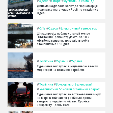
#
Одеса
#
Спорт
#
Футбольна команда
Динамо надіслало запит до Чорноморця
після ракетного удару Росії по стадіону в
Одесі.
#
Київ
#
Одеса
#
Електричний генератор
Шляхопровід поблизу станції метро
"Святошин" реконструюють за 18,2
мільйона гривень: тривалість робіт
становитиме 150 днів.
#
Політика
#
Українці
#
Україна
Туреччина виступає з ініціативою ввести
мораторій на атаки по кораблях.
#
Політика
#
Володимир Зеленський
#
Безпілотний бойовий літальний апарат
Туреччина виступає за встановлення миру
на морі, в той час як російські дрони
завдають ударів по містах. Хроніка
конфлікту - день 1628.