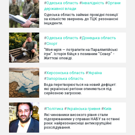
#
Одеська область
#
Інвалідність
#
Органи
державної влади
Одеська область займає провідні позиції
за кількістю звернень до ТЦК: резонансні
інциденти.
#
Одеська область
#
Донецька область
#
Спорт
"Моя мрія — потрапити на Паралімпійські
ігри". Історія бійця з позивним "Сєвєр" -
Життєві оповіді.
#
Херсонська область
#
Україна
#
Запорізька область
Вода перетворюється на новий дефіцит:
які українські регіони опиняються під
серйозною загрозою.
#
Політика
#
Українська гривня
#
Київ
Які чиновники високого рівня стали
підозрюваними у справах НАБУ за останні
роки: найрезонансніші антикорупційні
розслідування.