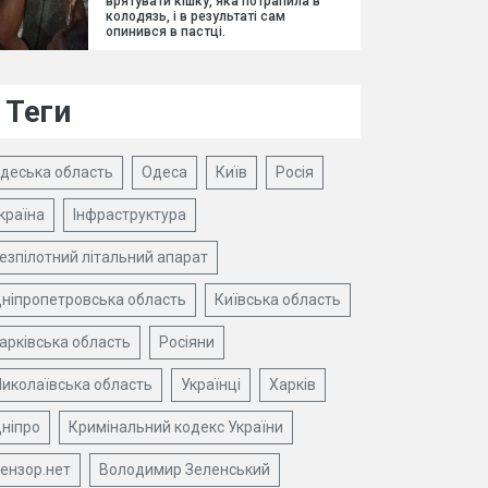
врятувати кішку, яка потрапила в
колодязь, і в результаті сам
опинився в пастці.
Теги
деська область
Одеса
Київ
Росія
країна
Інфраструктура
езпілотний літальний апарат
ніпропетровська область
Київська область
арківська область
Росіяни
иколаївська область
Українці
Харків
ніпро
Кримінальний кодекс України
ензор.нет
Володимир Зеленський