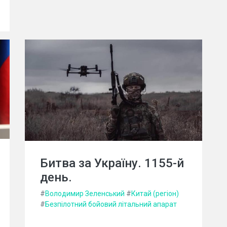
Битва за Україну. 1155-й
день.
#
Володимир Зеленський
#
Китай (регіон)
#
Безпілотний бойовий літальний апарат