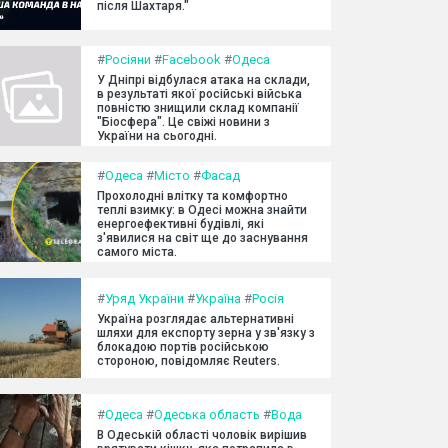
після Шахтаря."
#
Росіяни
#
Facebook
#
Одеса
У Дніпрі відбулася атака на склади,
в результаті якої російські війська
повністю знищили склад компанії
"Біосфера". Це свіжі новини з
України на сьогодні.
#
Одеса
#
Місто
#
Фасад
Прохолодні влітку та комфортно
теплі взимку: в Одесі можна знайти
енергоефективні будівлі, які
з'явилися на світ ще до заснування
самого міста.
#
Уряд України
#
Україна
#
Росія
Україна розглядає альтернативні
шляхи для експорту зерна у зв'язку з
блокадою портів російською
стороною, повідомляє Reuters.
#
Одеса
#
Одеська область
#
Вода
В Одеській області чоловік вирішив