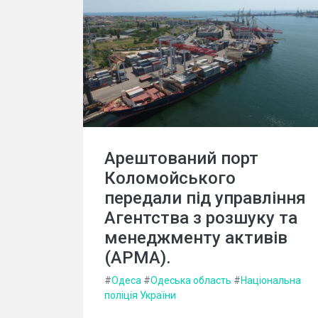
Арештований порт
Коломойського
передали під управління
Агентства з розшуку та
менеджменту активів
(АРМА).
#
Одеса
#
Одеська область
#
Національна
поліція України