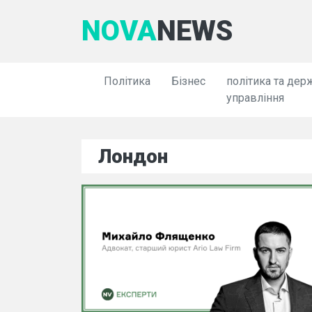
NOVA
NEWS
Політика
Бізнес
політика та дер
управління
Лондон