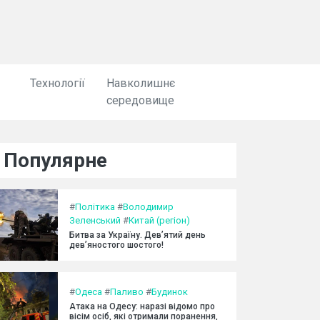
Технології
Навколишнє
середовище
Популярне
#
Політика
#
Володимир
Зеленський
#
Китай (регіон)
Битва за Україну. Дев’ятий день
дев’яностого шостого!
#
Одеса
#
Паливо
#
Будинок
Атака на Одесу: наразі відомо про
вісім осіб, які отримали поранення,