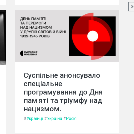
З
Суспільне анонсувало
спеціальне
програмування до Дня
пам'яті та тріумфу над
нацизмом.
#
Українці
#
Україна
#
Росія