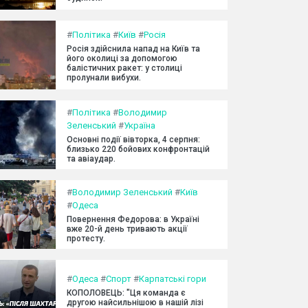
#
Політика
#
Київ
#
Росія
Росія здійснила напад на Київ та
його околиці за допомогою
балістичних ракет: у столиці
пролунали вибухи.
#
Політика
#
Володимир
Зеленський
#
Україна
Основні події вівторка, 4 серпня:
близько 220 бойових конфронтацій
та авіаудар.
#
Володимир Зеленський
#
Київ
#
Одеса
Повернення Федорова: в Україні
вже 20-й день тривають акції
протесту.
#
Одеса
#
Спорт
#
Карпатські гори
КОПОЛОВЕЦЬ: "Ця команда є
другою найсильнішою в нашій лізі