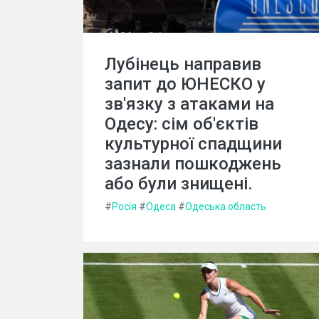
Лубінець направив
запит до ЮНЕСКО у
зв'язку з атаками на
Одесу: сім об'єктів
культурної спадщини
зазнали пошкоджень
або були знищені.
#
Росія
#
Одеса
#
Одеська область