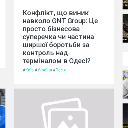
Конфлікт, що виник
навколо GNT Group: Це
просто бізнесова
суперечка чи частина
ширшої боротьби за
контроль над
терміналом в Одесі?
#
Київ
#
Україна
#
Росія