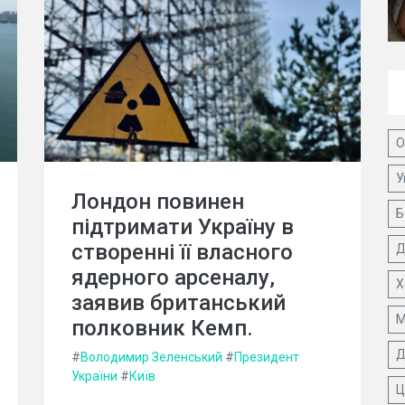
О
У
Лондон повинен
Б
підтримати Україну в
створенні її власного
Д
ядерного арсеналу,
Х
заявив британський
М
полковник Кемп.
Д
#
Володимир Зеленський
#
Президент
України
#
Київ
Ц