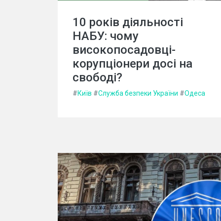
10 років діяльності
НАБУ: чому
високопосадовці-
корупціонери досі на
свободі?
#
Київ
#
Служба безпеки України
#
Одеса