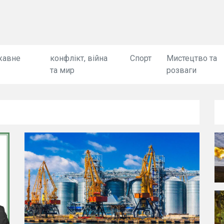
жавне
конфлікт, війна
Спорт
Мистецтво та
та мир
розваги