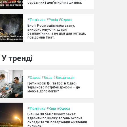
серед них і дев'ятирічна дитина.
#
Політика
#
Росія
#
Одеса
Вночі Росія здійснила атаку,
використовуючи ударні
безпілотники, а не цілі для імітації,
повідомив Ігнат.
У тренді
#
Одеса
#
Вода
#
Вакцинація
Групи крові I(-) та II(-): в Одесі
терміново потрібні донори – де
можна допомогти?
#
Політика
#
Київ
#
Одеса
Більше 30 балістичних ракет
вдарили по Києву: вогонь охопив
склади та 20-поверховий житловий
будинок.