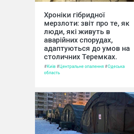
Хроніки гібридної
мерзлоти: звіт про те, як
люди, які живуть в
аварійних спорудах,
адаптуються до умов на
столичних Теремках.
#
Київ
#
Центральне опалення
#
Одеська
область