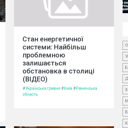
Стан енергетичної
О
системи: Найбільш
проблемною
У
залишається
Б
обстановка в столиці
(ВІДЕО)
Д
#
Українська гривня
#
Київ
#
Рівненська
Х
область
М
В
К