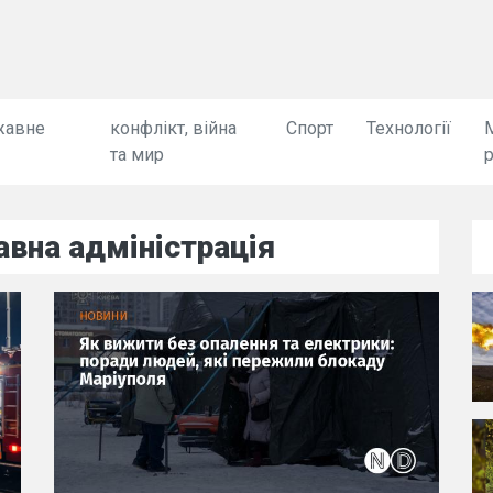
жавне
конфлікт, війна
Спорт
Технології
та мир
авна адміністрація