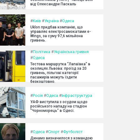
від Олександри Паскаль
#
Київ
#
Україна
#
Одеса
Uklon придбав компанію, що
управляє електросамокатами e-
Wings, за суму 97,6 мільйона
гривень.
#
Політика
#
Українська гривня
#
Одеса
Тестова маршрутка "Лапаївка" в
околицях Львова: проїзд за 20
гривень, пільгові категорії
пасажирів можуть їздити
безкоштовно.
#
Росія
#
Одеса
#
Інфраструктура
УАФ виступила з осудом щодо
російського нападу на стадіон
"Чорноморець" в Одесі.
#
Одеса
#
Спорт
#
Футболіст
Динамо визначилося з командою