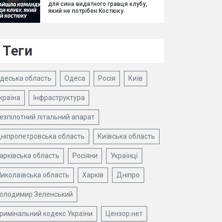
для сина видатного гравця клубу,
який не потрібен Костюку.
Теги
деська область
Одеса
Росія
Київ
країна
Інфраструктура
езпілотний літальний апарат
ніпропетровська область
Київська область
арківська область
Росіяни
Українці
иколаївська область
Харків
Дніпро
олодимир Зеленський
римінальний кодекс України
Цензор.нет