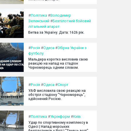
#
Політика
#
Володимир
Зеленський
#
Безпілотний бойовий
літальний апарат
Битва за Україну. Дата: 1626 рік.
#
Росія
#
Одеса
#
Збірна України з
футболу
Мальдера коротко висловив свою
реакцію на напад на стадіон
Чорноморець одним словом.
#
Росія
#
Одеса
#
Спорт
УАФ висловила свою реакцію на
обстріл стадіону "Чорноморець",
здійснений Росією.
#
Політика
#
Укрінформ
#
Київ
Удар по спортивному комплексу в
Одесі | Напад морських
безпілотників у Ялті | "Танець волі"