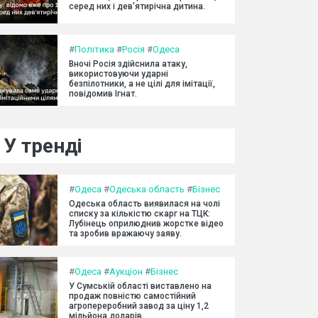
серед них і дев'ятирічна дитина.
#
Політика
#
Росія
#
Одеса
Вночі Росія здійснила атаку,
використовуючи ударні
безпілотники, а не цілі для імітації,
повідомив Ігнат.
У тренді
#
Одеса
#
Одеська область
#
Бізнес
Одеська область виявилася на чолі
списку за кількістю скарг на ТЦК:
Лубінець оприлюднив жорстке відео
та зробив вражаючу заяву.
#
Одеса
#
Аукціон
#
Бізнес
У Сумській області виставлено на
продаж повністю самостійний
агропереробний завод за ціну 1,2
мільйона доларів.