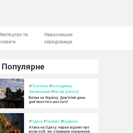
Мистецтво та
Навколишнє
розваги
середовище
Популярне
#
Політика
#
Володимир
Зеленський
#
Китай (регіон)
Битва за Україну. Дев’ятий день
дев’яностого шостого!
#
Одеса
#
Паливо
#
Будинок
Атака на Одесу: наразі відомо про
вісім осіб, які отримали поранення,