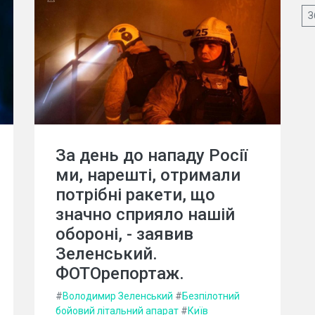
З
За день до нападу Росії
ми, нарешті, отримали
потрібні ракети, що
значно сприяло нашій
обороні, - заявив
Зеленський.
ФОТОрепортаж.
#
Володимир Зеленський
#
Безпілотний
бойовий літальний апарат
#
Київ