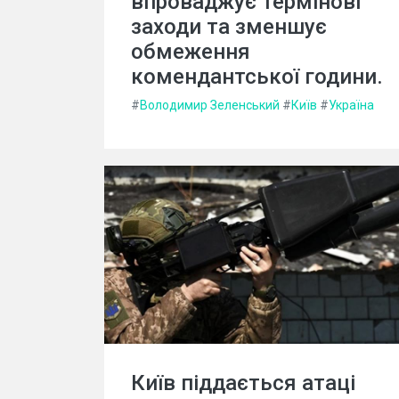
впроваджує термінові
заходи та зменшує
обмеження
комендантської години.
#
Володимир Зеленський
#
Київ
#
Україна
Київ піддається атаці