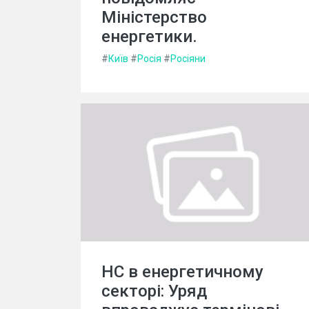
Міністерство
енергетики.
#
Київ
#
Росія
#
Росіяни
НС в енергетичному
секторі: Уряд