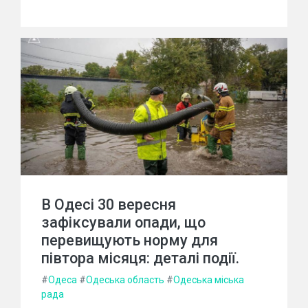
В Одесі 30 вересня
зафіксували опади, що
перевищують норму для
півтора місяця: деталі події.
#
Одеса
#
Одеська область
#
Одеська міська
рада