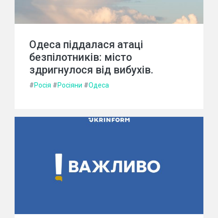
Одеса піддалася атаці
безпілотників: місто
здригнулося від вибухів.
#
Росія
#
Росіяни
#
Одеса