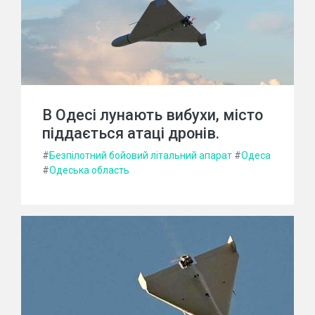
В Одесі лунають вибухи, місто
піддається атаці дронів.
#
Безпілотний бойовий літальний апарат
#
Одеса
#
Одеська область