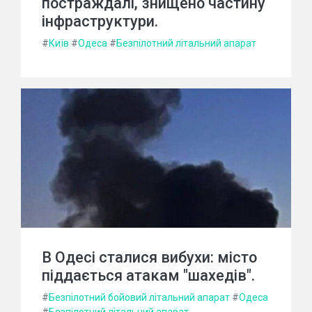
постраждалі, знищено частину
інфраструктури.
#
Київ
#
Одеса
#
Безпілотний літальний апарат
В Одесі сталися вибухи: місто
піддається атакам "шахедів".
#
Безпілотний бойовий літальний апарат
#
Одеса