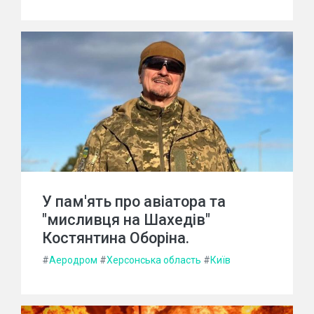
У пам'ять про авіатора та
"мисливця на Шахедів"
Костянтина Оборіна.
#
Аеродром
#
Херсонська область
#
Київ