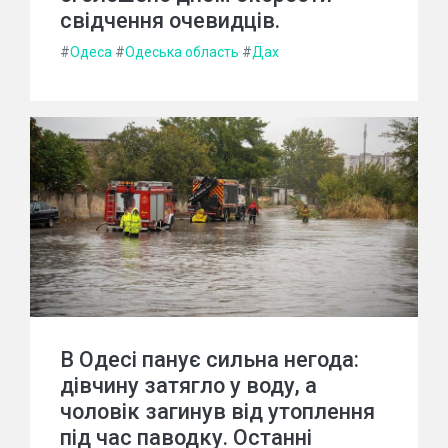
свідчення очевидців.
#
Одеса
#
Одеська область
#
Дах
В Одесі панує сильна негода:
дівчину затягло у воду, а
чоловік загинув від утоплення
під час паводку. Останні