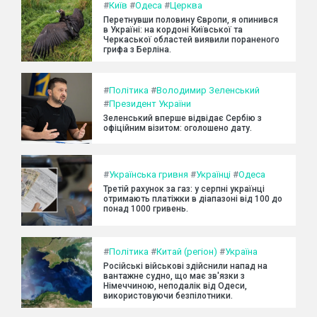
#
Київ
#
Одеса
#
Церква
Перетнувши половину Європи, я опинився
в Україні: на кордоні Київської та
Черкаської областей виявили пораненого
грифа з Берліна.
#
Політика
#
Володимир Зеленський
#
Президент України
Зеленський вперше відвідає Сербію з
офіційним візитом: оголошено дату.
#
Українська гривня
#
Українці
#
Одеса
Третій рахунок за газ: у серпні українці
отримають платіжки в діапазоні від 100 до
понад 1000 гривень.
#
Політика
#
Китай (регіон)
#
Україна
Російські військові здійснили напад на
вантажне судно, що має зв'язки з
Німеччиною, неподалік від Одеси,
використовуючи безпілотники.