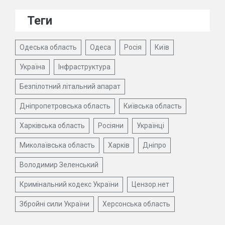
Теги
Одеська область
Одеса
Росія
Київ
Україна
Інфраструктура
Безпілотний літальний апарат
Дніпропетровська область
Київська область
Харківська область
Росіяни
Українці
Миколаївська область
Харків
Дніпро
Володимир Зеленський
Кримінальний кодекс України
Цензор.нет
Збройні сили України
Херсонська область