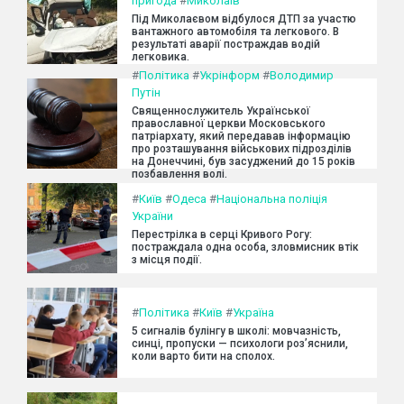
пригода
#
Миколаїв
Під Миколаєвом відбулося ДТП за участю
вантажного автомобіля та легкового. В
результаті аварії постраждав водій
легковика.
#
Політика
#
Укрінформ
#
Володимир
Путін
Священнослужитель Української
православної церкви Московського
патріархату, який передавав інформацію
про розташування військових підрозділів
на Донеччині, був засуджений до 15 років
позбавлення волі.
#
Київ
#
Одеса
#
Національна поліція
України
Перестрілка в серці Кривого Рогу:
постраждала одна особа, зловмисник втік
з місця події.
#
Політика
#
Київ
#
Україна
5 сигналів булінгу в школі: мовчазність,
синці, пропуски — психологи роз’яснили,
коли варто бити на сполох.