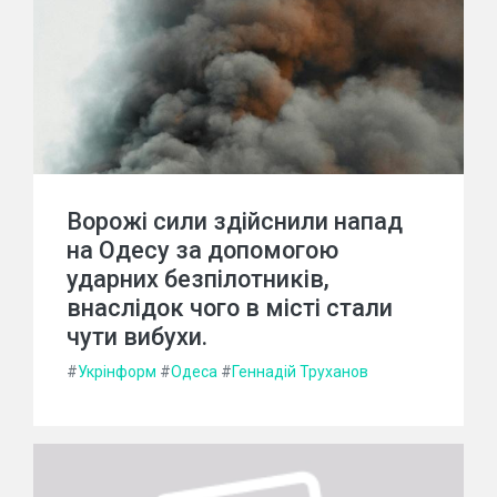
Ворожі сили здійснили напад
на Одесу за допомогою
ударних безпілотників,
внаслідок чого в місті стали
чути вибухи.
#
Укрінформ
#
Одеса
#
Геннадій Труханов