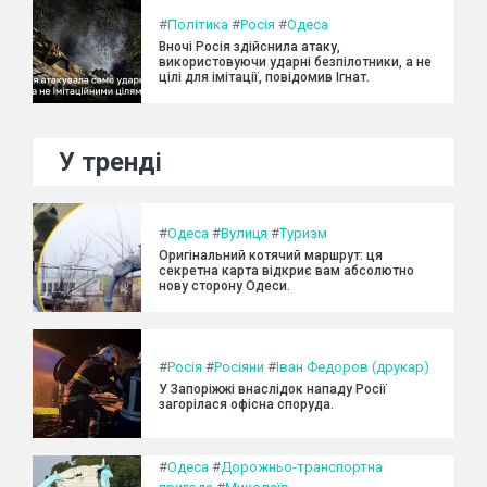
#
Політика
#
Росія
#
Одеса
Вночі Росія здійснила атаку,
використовуючи ударні безпілотники, а не
цілі для імітації, повідомив Ігнат.
У тренді
#
Одеса
#
Вулиця
#
Туризм
Оригінальний котячий маршрут: ця
секретна карта відкриє вам абсолютно
нову сторону Одеси.
#
Росія
#
Росіяни
#
Іван Федоров (друкар)
У Запоріжжі внаслідок нападу Росії
загорілася офісна споруда.
#
Одеса
#
Дорожньо-транспортна