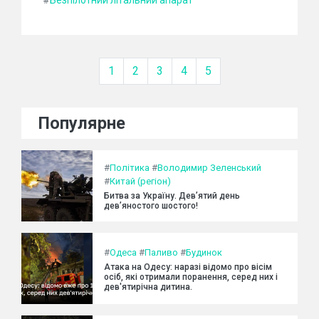
#
Безпілотний літальний апарат
1
2
3
4
5
Популярне
#
Політика
#
Володимир Зеленський
#
Китай (регіон)
Битва за Україну. Дев’ятий день
дев’яностого шостого!
#
Одеса
#
Паливо
#
Будинок
Атака на Одесу: наразі відомо про вісім
осіб, які отримали поранення, серед них і
дев'ятирічна дитина.