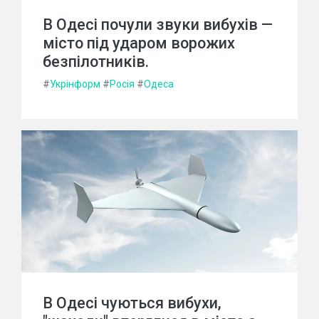
В Одесі почули звуки вибухів —
місто під ударом ворожих
безпілотників.
#
Укрінформ
#
Росія
#
Одеса
В Одесі чуються вибухи,