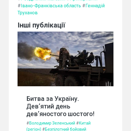
#
Івано-Франківська область
#
Геннадій
Труханов
Інші публікації
Битва за Україну.
Дев’ятий день
дев’яностого шостого!
#
Володимир Зеленський
#
Китай
(регіон)
#
Безпілотний бойовий