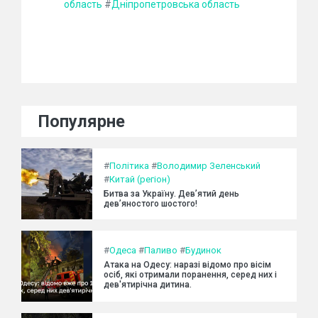
область
#
Дніпропетровська область
Популярне
#
Політика
#
Володимир Зеленський
#
Китай (регіон)
Битва за Україну. Дев’ятий день
дев’яностого шостого!
#
Одеса
#
Паливо
#
Будинок
Атака на Одесу: наразі відомо про вісім
осіб, які отримали поранення, серед них і
дев'ятирічна дитина.