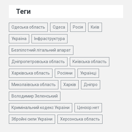
Теги
Одеська область
Одеса
Росія
Київ
Україна
Інфраструктура
Безпілотний літальний апарат
Дніпропетровська область
Київська область
Харківська область
Росіяни
Українці
Миколаївська область
Харків
Дніпро
Володимир Зеленський
Кримінальний кодекс України
Цензор.нет
Збройні сили України
Херсонська область