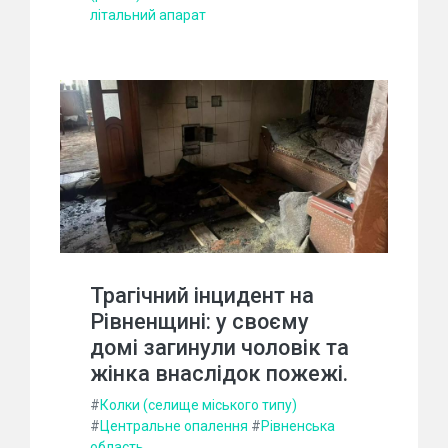
літальний апарат
Трагічний інцидент на
Рівненщині: у своєму
домі загинули чоловік та
жінка внаслідок пожежі.
#
Колки (селище міського типу)
#
Центральне опалення
#
Рівненська
область