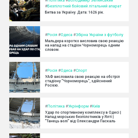
#
Політика
#
Володимир Зеленський
#
Безпілотний бойовий літальний апарат
Битва за Україну. Дата: 1626 рік.
#
Росія
#
Одеса
#
Збірна України з футболу
Мальдера коротко висловив свою реакцію
на напад на стадіон Чорноморець одним
словом.
#
Росія
#
Одеса
#
Спорт
УАФ висловила свою реакцію на обстріл
стадіону "Чорноморець", здійснений
Росією.
#
Політика
#
Укрінформ
#
Київ
Удар по спортивному комплексу в Одесі |
Напад морських безпілотників у Ялті |
"Танець волі" від Олександри Паскаль