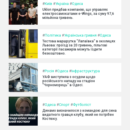
#
Київ
#
Україна
#
Одеса
Uklon придбав компанію, що управляє
електросамокатами e-Wings, за суму 97,6
мільйона гривень.
#
Політика
#
Українська гривня
#
Одеса
Тестова маршрутка "Лапаївка" в околицях
Львова: проїзд за 20 гривень, пільгові
категорії пасажирів можуть їздити
безкоштовно.
#
Росія
#
Одеса
#
Інфраструктура
УАФ виступила з осудом щодо
російського нападу на стадіон
"Чорноморець" в Одесі.
#
Одеса
#
Спорт
#
Футболіст
Динамо визначилося з командою для сина
видатного гравця клубу, який не потрібен
Костюку.