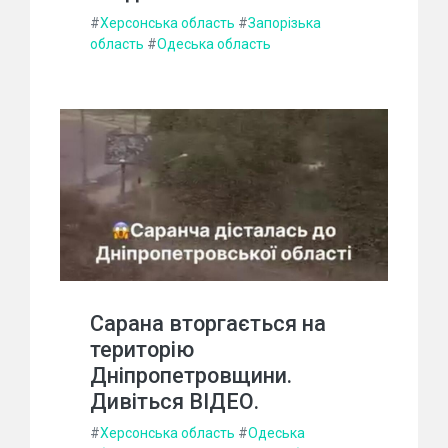
#
Херсонська область
#
Запорізька
область
#
Одеська область
Сарана вторгається на
територію
Дніпропетровщини.
Дивіться ВІДЕО.
#
Херсонська область
#
Одеська