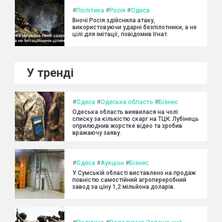
#
Політика
#
Росія
#
Одеса
Вночі Росія здійснила атаку,
використовуючи ударні безпілотники, а не
цілі для імітації, повідомив Ігнат.
У тренді
#
Одеса
#
Одеська область
#
Бізнес
Одеська область виявилася на чолі
списку за кількістю скарг на ТЦК: Лубінець
оприлюднив жорстке відео та зробив
вражаючу заяву.
#
Одеса
#
Аукціон
#
Бізнес
У Сумській області виставлено на продаж
повністю самостійний агропереробний
завод за ціну 1,2 мільйона доларів.